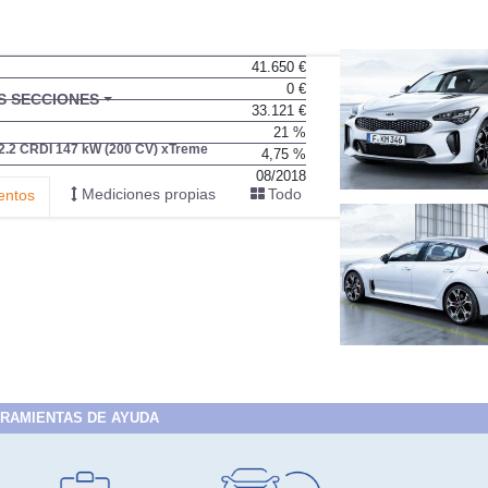
41.650 €
0 €
33.121 €
21 %
4,75 %
08/2018
RAMIENTAS DE AYUDA