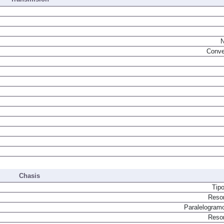
Transmisión
N
Conve
Chasis
Tip
Resor
Paralelogram