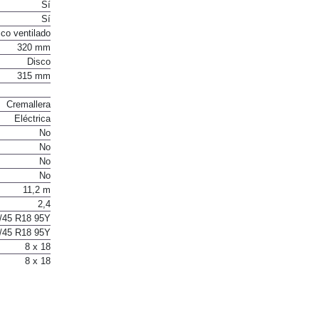
te helicoidal
Sí
Sí
co ventilado
320 mm
Disco
315 mm
Cremallera
Eléctrica
No
No
No
No
11,2 m
2,4
/45 R18 95Y
/45 R18 95Y
8 x 18
8 x 18