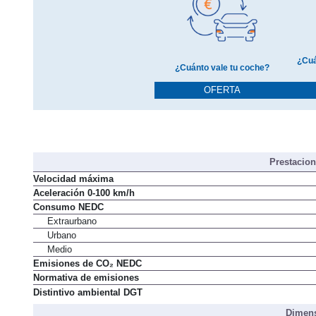
¿Cuá
¿Cuánto vale tu coche?
OFERTA
Prestacio
Velocidad máxima
Aceleración 0-100 km/h
Consumo NEDC
Extraurbano
Urbano
Medio
Emisiones de CO₂ NEDC
Normativa de emisiones
Distintivo ambiental DGT