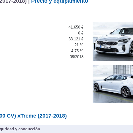
2017-2018) |
Precio y equipamiento
41.650 €
0 €
33.121 €
21 %
4,75 %
08/2018
200 CV) xTreme (2017-2018)