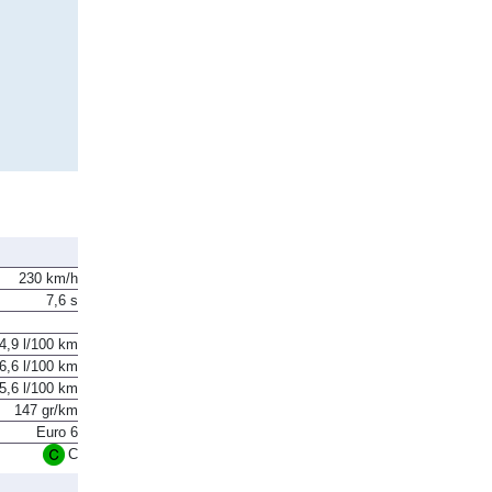
230 km/h
7,6 s
4,9 l/100 km
6,6 l/100 km
5,6 l/100 km
147 gr/km
Euro 6
C