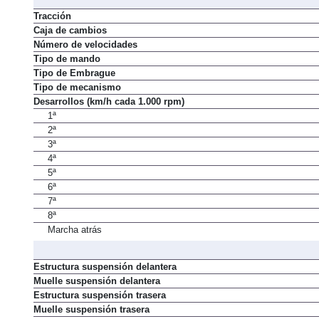
Tracción
Caja de cambios
Número de velocidades
Tipo de mando
Tipo de Embrague
Tipo de mecanismo
Desarrollos (km/h cada 1.000 rpm)
1ª
2ª
3ª
4ª
5ª
6ª
7ª
8ª
Marcha atrás
Estructura suspensión delantera
Muelle suspensión delantera
Estructura suspensión trasera