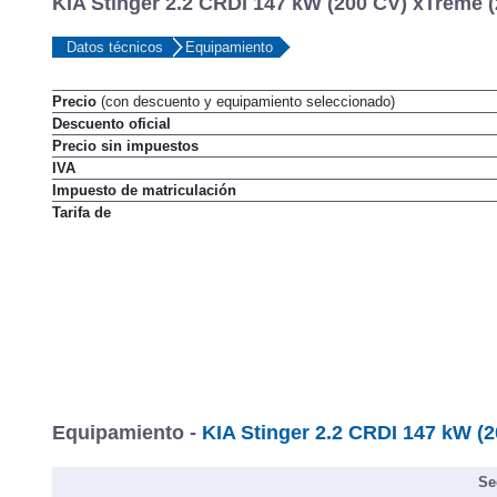
KIA Stinger 2.2 CRDI 147 kW (200 CV) xTreme (
Datos técnicos
Equipamiento
Precio
(con descuento y equipamiento seleccionado)
Descuento oficial
Precio sin impuestos
IVA
Impuesto de matriculación
Tarifa de
Equipamiento -
KIA Stinger 2.2 CRDI 147 kW (