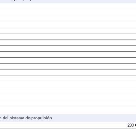
iones, peso, capacidades
 del sistema de propulsión
200 