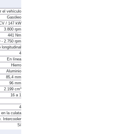
441 Nm
r el vehículo
Gasóleo
CV / 147 kW
3.800 rpm
441 Nm
 - 2.750 rpm
 longitudinal
4
En línea
Hierro
Aluminio
85,4 mm
96 mm
2.199 cm³
16 a 1
4
 en la culata
. Intercooler
Sí