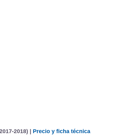
BU
S SECCIONES
infor
 2.2 CRDI 147 kW (200 CV) xTreme
Mediciones propias
Todo
entos
2017-2018) |
Precio y ficha técnica