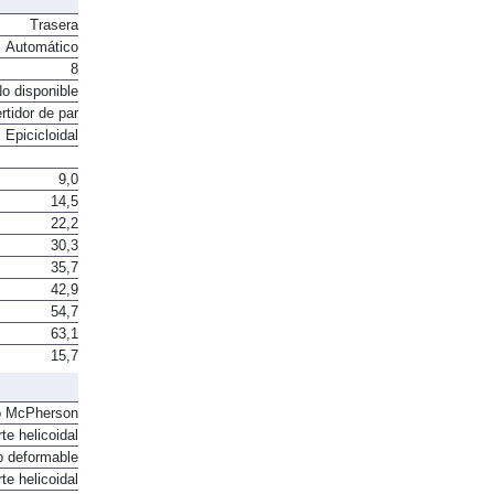
Trasera
Automático
8
o disponible
rtidor de par
Epicicloidal
9,0
14,5
22,2
30,3
35,7
42,9
54,7
63,1
15,7
o McPherson
te helicoidal
o deformable