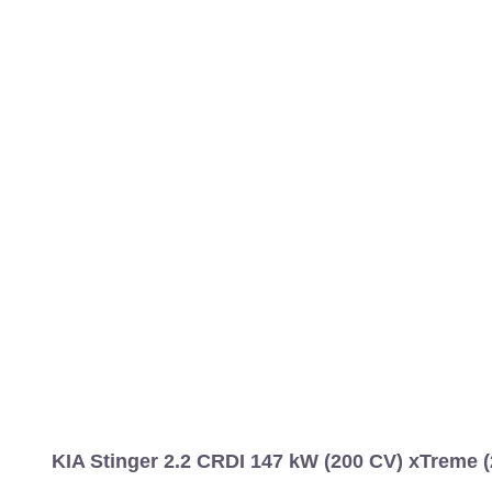
MARCAS
REVISTA/BLOG
OTRA
Inicio
Marcas
KIA
Stinger
2018
Estándar
Xtreme
Stinger
Información
Fotos
Precios, datos y equipami
KIA Stinger 2.2 CRDI 147 kW (200 CV) xTreme (