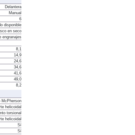
Delantera
Manual
6
o disponible
sco en seco
e engranajes
8,1
14,9
24,6
34,6
41,6
49,0
8,2
o McPherson
te helicoidal
to torsional
te helicoidal
Sí
Sí