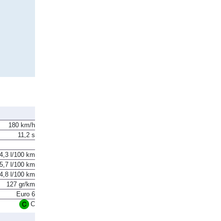
180 km/h
11,2 s
4,3 l/100 km
5,7 l/100 km
4,8 l/100 km
127 gr/km
Euro 6
C