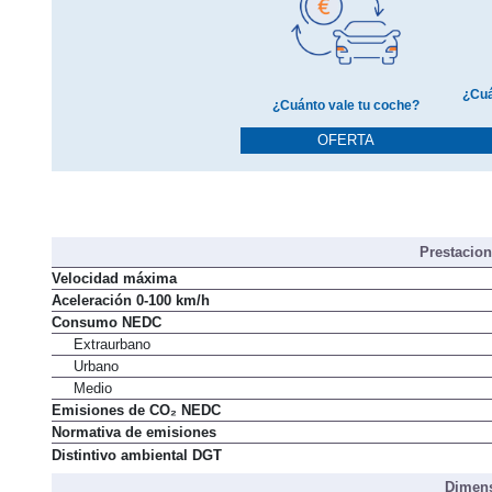
¿Cuá
¿Cuánto vale tu coche?
OFERTA
Prestacio
Velocidad máxima
Aceleración 0-100 km/h
Consumo NEDC
Extraurbano
Urbano
Medio
Emisiones de CO₂ NEDC
Normativa de emisiones
Distintivo ambiental DGT
Dimens