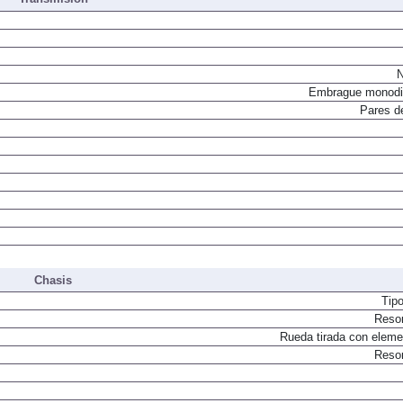
N
Embrague monodi
Pares d
Chasis
Tip
Resor
Rueda tirada con elemen
Resor