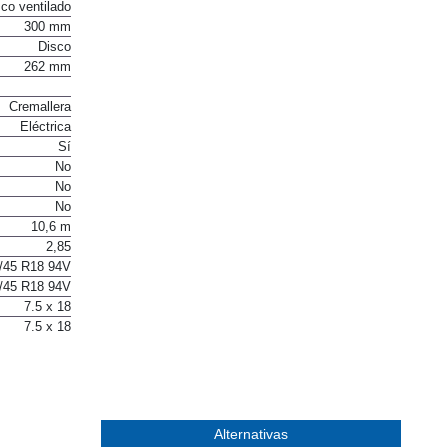
co ventilado
300 mm
Disco
262 mm
Cremallera
Eléctrica
Sí
No
No
No
10,6 m
2,85
/45 R18 94V
/45 R18 94V
7.5 x 18
7.5 x 18
Alternativas