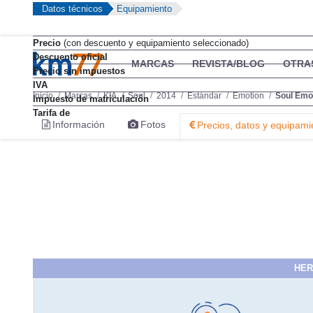
Datos técnicos
Equipamiento
Precio
(con descuento y equipamiento seleccionado)
Descuento oficial
MARCAS
REVISTA/BLOG
OTRA
Precio sin impuestos
IVA
Inicio
Marcas
KIA
Soul
2014
Estándar
Emotion
Soul Emo
Impuesto de matriculación
Tarifa de
Información
Fotos
Precios, datos y equipami
HER