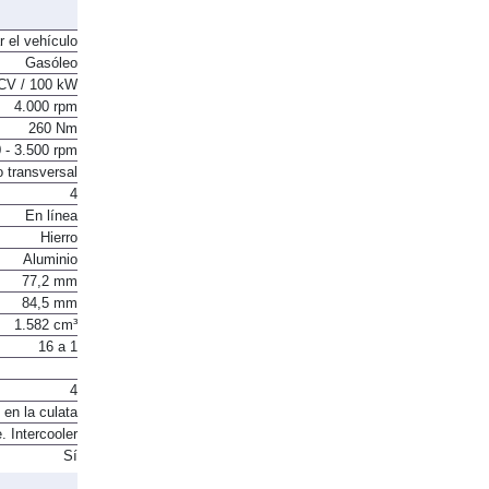
r el vehículo
Gasóleo
CV / 100 kW
4.000 rpm
260 Nm
 - 3.500 rpm
o transversal
4
En línea
Hierro
Aluminio
77,2 mm
84,5 mm
1.582 cm³
16 a 1
4
 en la culata
. Intercooler
Sí