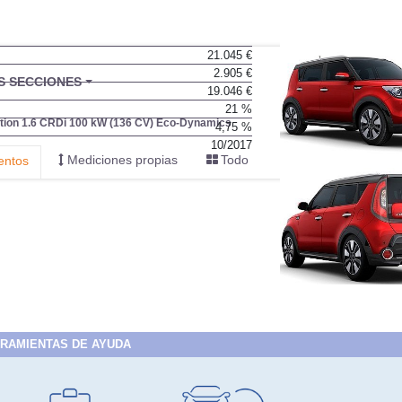
21.045 €
2.905 €
BU
S SECCIONES
19.046 €
infor
21 %
tion 1.6 CRDi 100 kW (136 CV) Eco-Dynamics
4,75 %
10/2017
Mediciones propias
Todo
entos
RAMIENTAS DE AYUDA