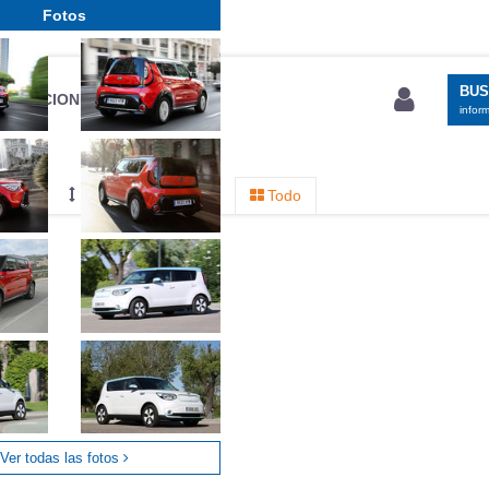
Fotos
BU
S SECCIONES
infor
entos
Mediciones propias
Todo
Ver todas las fotos