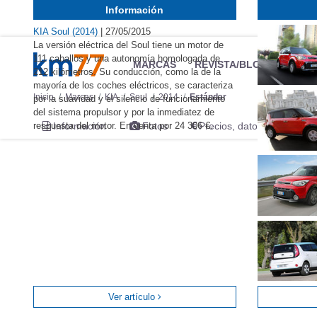
Información
KIA Soul (2014)
|
27/05/2015
La versión eléctrica del Soul tiene un motor de
111 caballos y una autonomía homologada de
MARCAS
REVISTA/BLOG
OTRA
212 kilómetros. Su conducción, como la de la
mayoría de los coches eléctricos, se caracteriza
Inicio
Marcas
KIA
Soul
2014
Estándar
por la suavidad y el silencio de funcionamiento
del sistema propulsor y por la inmediatez de
respuesta del motor. En venta por 24 306 €.
Información
Fotos
Precios, datos y equipami
Ver artículo