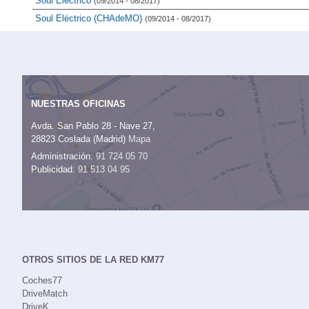
Soul Eléctrico
(09/2014 - 08/2017)
Soul Eléctrico (CHAdeMO)
(09/2014 - 08/2017)
NUESTRAS OFICINAS
Avda. San Pablo 28 - Nave 27,
28823 Coslada (Madrid)
Mapa
Administración:
91 724 05 70
Publicidad:
91 513 04 95
OTROS SITIOS DE LA RED KM77
Coches77
DriveMatch
DriveK