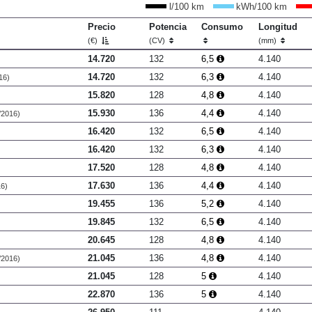
l/100 km
kWh/100 km
Precio
Potencia
Consumo
Longitud
(€)
(CV)
(mm)
14.720
132
6,5
4.140
14.720
132
6,3
4.140
16)
15.820
128
4,8
4.140
15.930
136
4,4
4.140
/2016)
16.420
132
6,5
4.140
16.420
132
6,3
4.140
17.520
128
4,8
4.140
17.630
136
4,4
4.140
16)
19.455
136
5,2
4.140
19.845
132
6,5
4.140
20.645
128
4,8
4.140
21.045
136
4,8
4.140
/2016)
21.045
128
5
4.140
22.870
136
5
4.140