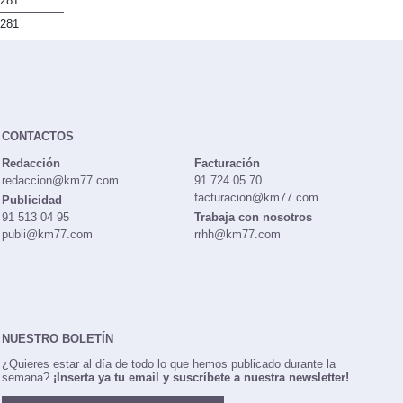
281
281
CONTACTOS
Redacción
Facturación
redaccion@km77.com
91 724 05 70
facturacion@km77.com
Publicidad
91 513 04 95
Trabaja con nosotros
publi@km77.com
rrhh@km77.com
NUESTRO BOLETÍN
¿Quieres estar al día de todo lo que hemos publicado durante la
semana?
¡Inserta ya tu email y suscríbete a nuestra newsletter!