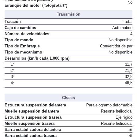
No
arranque del motor ("Stop/Start")
Transmisión
Tracción
Total
Caja de cambios
Automático
Número de velocidades
4
Tipo de mando
No disponible
Tipo de Embrague
Convertidor de par
Tipo de mecanismo
No disponible
Desarrollos (km/h cada 1.000 rpm)
1ª
11,7
2ª
21,4
3ª
32,8
4ª
46,5
Chasis
Estructura suspensión delantera
Paralelogramo deformable
Muelle suspensión delantera
Resorte helicoidal
Estructura suspensión trasera
Eje rígido
Muelle suspensión trasera
Resorte helicoidal
Barra estabilizadora delantera
Sí
Barra estabilizadora trasera
Sí