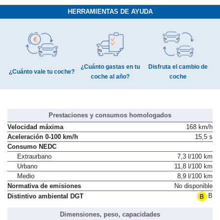
HERRAMIENTAS DE AYUDA
¿Cuánto gastas en tu
Disfruta el cambio de
¿Cuánto vale tu coche?
coche al año?
coche
Prestaciones y consumos homologados
Velocidad máxima
168 km/h
Aceleración 0-100 km/h
15,5 s
Consumo NEDC
Extraurbano
7,3 l/100 km
Urbano
11,8 l/100 km
Medio
8,9 l/100 km
Normativa de emisiones
No disponible
B
Distintivo ambiental DGT
Dimensiones, peso, capacidades