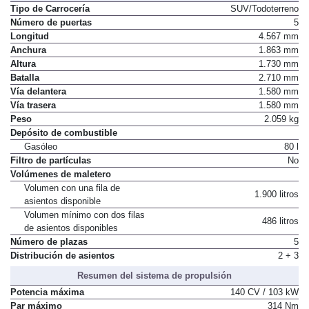
Tipo de Carrocería
SUV/Todoterreno
Número de puertas
5
Longitud
4.567 mm
Anchura
1.863 mm
Altura
1.730 mm
Batalla
2.710 mm
Vía delantera
1.580 mm
Vía trasera
1.580 mm
Peso
2.059 kg
Depósito de combustible
Gasóleo
80 l
Filtro de partículas
No
Volúmenes de maletero
Volumen con una fila de
1.900 litros
asientos disponible
Volumen mínimo con dos filas
486 litros
de asientos disponibles
Número de plazas
5
Distribución de asientos
2 + 3
Resumen del sistema de propulsión
Potencia máxima
140 CV / 103 kW
Par máximo
314 Nm