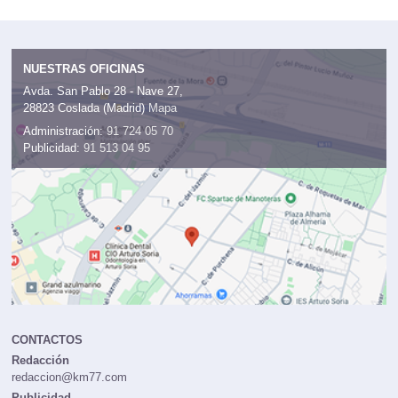
NUESTRAS OFICINAS
Avda. San Pablo 28 - Nave 27,
28823 Coslada (Madrid)
Mapa
Administración:
91 724 05 70
Publicidad:
91 513 04 95
CONTACTOS
Redacción
redaccion@km77.com
Publicidad