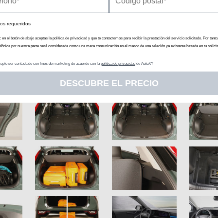
os requeridos
c en el botón de abajo aceptas la política de privacidad y que te contactemos para recibir la prestación del servicio solicitado. Por tanto
efónica por nuestra parte será considerada como una mera comunicación en el marco de una relación ya existente basada en tu solicit
epto ser contactado con fines de marketing de acuerdo con la
política de privacidad
de AutoXY
DESCUBRE EL PRECIO