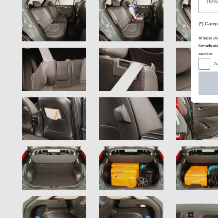
(*) Camp
Al hacer cli
llamada tel
servicio.
Ac