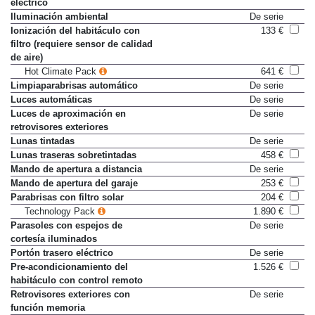
eléctrico
Iluminación ambiental
De serie
Ionización del habitáculo con
133 €
filtro (requiere sensor de calidad
de aire)
Hot Climate Pack
641 €
Limpiaparabrisas automático
De serie
Luces automáticas
De serie
Luces de aproximación en
De serie
retrovisores exteriores
Lunas tintadas
De serie
Lunas traseras sobretintadas
458 €
Mando de apertura a distancia
De serie
Mando de apertura del garaje
253 €
Parabrisas con filtro solar
204 €
Technology Pack
1.890 €
Parasoles con espejos de
De serie
cortesía iluminados
Portón trasero eléctrico
De serie
Pre-acondicionamiento del
1.526 €
habitáculo con control remoto
Retrovisores exteriores con
De serie
función memoria