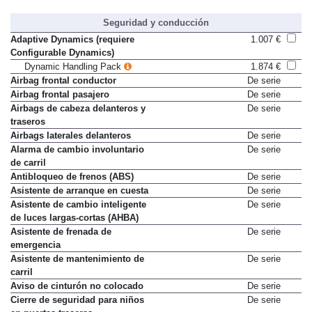
Seguridad y conducción
Adaptive Dynamics (requiere
1.007 €
Configurable Dynamics)
Dynamic Handling Pack
1.874 €
Airbag frontal conductor
De serie
Airbag frontal pasajero
De serie
Airbags de cabeza delanteros y
De serie
traseros
Airbags laterales delanteros
De serie
Alarma de cambio involuntario
De serie
de carril
Antibloqueo de frenos (ABS)
De serie
Asistente de arranque en cuesta
De serie
Asistente de cambio inteligente
De serie
de luces largas-cortas (AHBA)
Asistente de frenada de
De serie
emergencia
Asistente de mantenimiento de
De serie
carril
Aviso de cinturón no colocado
De serie
Cierre de seguridad para niños
De serie