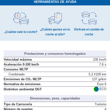
HERRAMIENTAS DE AYUDA
¿Cuánto gastas en tu
Disfruta el cambio de
¿Cuánto vale tu coche?
coche al año?
coche
Prestaciones y consumos homologados
Velocidad máxima
235 km/h
Aceleración 0-100 km/h
7,6 s
Consumo WLTP
Combinado
5,2 l/100 km
Emisiones de CO₂ WLTP
137 gr/km
Normativa de emisiones
Euro 6
ECO
Distintivo ambiental DGT
Dimensiones, peso, capacidades
Tipo de Carrocería
Turismo
Número de puertas
4