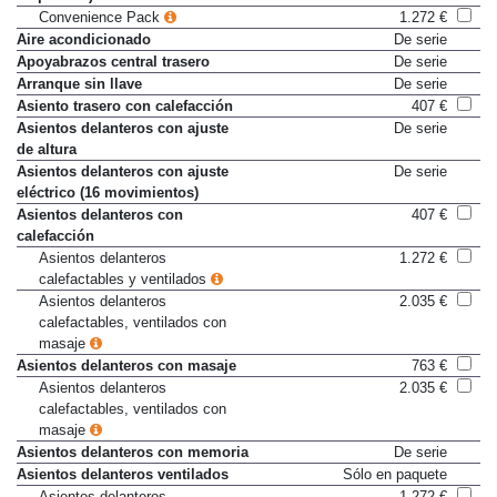
Convenience Pack
1.272 €
Aire acondicionado
De serie
Apoyabrazos central trasero
De serie
Arranque sin llave
De serie
Asiento trasero con calefacción
407 €
Asientos delanteros con ajuste
De serie
de altura
Asientos delanteros con ajuste
De serie
eléctrico (16 movimientos)
Asientos delanteros con
407 €
calefacción
Asientos delanteros
1.272 €
calefactables y ventilados
Asientos delanteros
2.035 €
calefactables, ventilados con
masaje
Asientos delanteros con masaje
763 €
Asientos delanteros
2.035 €
calefactables, ventilados con
masaje
Asientos delanteros con memoria
De serie
Asientos delanteros ventilados
Sólo en paquete
Asientos delanteros
1.272 €