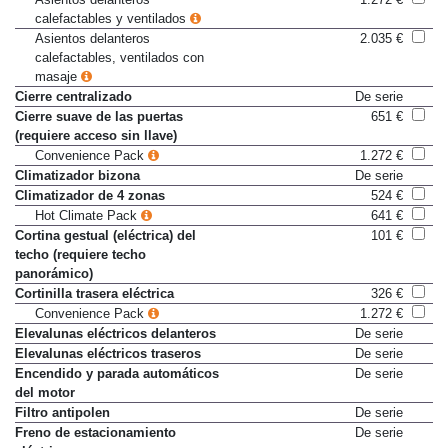
calefactables y ventilados
Asientos delanteros
2.035 €
calefactables, ventilados con
masaje
Cierre centralizado
De serie
Cierre suave de las puertas
651 €
(requiere acceso sin llave)
Convenience Pack
1.272 €
Climatizador bizona
De serie
Climatizador de 4 zonas
524 €
Hot Climate Pack
641 €
Cortina gestual (eléctrica) del
101 €
techo (requiere techo
panorámico)
Cortinilla trasera eléctrica
326 €
Convenience Pack
1.272 €
Elevalunas eléctricos delanteros
De serie
Elevalunas eléctricos traseros
De serie
Encendido y parada automáticos
De serie
del motor
Filtro antipolen
De serie
Freno de estacionamiento
De serie