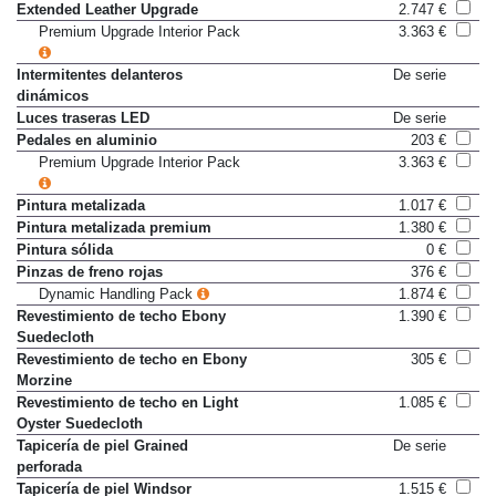
Extended Leather Upgrade
2.747 €
Premium Upgrade Interior Pack
3.363 €
Intermitentes delanteros
De serie
dinámicos
Luces traseras LED
De serie
Pedales en aluminio
203 €
Premium Upgrade Interior Pack
3.363 €
Pintura metalizada
1.017 €
Pintura metalizada premium
1.380 €
Pintura sólida
0 €
Pinzas de freno rojas
376 €
Dynamic Handling Pack
1.874 €
Revestimiento de techo Ebony
1.390 €
Suedecloth
Revestimiento de techo en Ebony
305 €
Morzine
Revestimiento de techo en Light
1.085 €
Oyster Suedecloth
Tapicería de piel Grained
De serie
perforada
Tapicería de piel Windsor
1.515 €