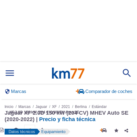
Marcas
Comparador de coches
Inicio
Marcas
Jaguar
XF
2021
Berlina
Estándar
Jaguar XF 2.0D 150 kW (204 CV) MHEV Auto SE
XF 2.0D 150 kW (204 CV) MHEV Auto SE
(2020-2022) |
Precio y ficha técnica
Datos técnicos
Equipamiento