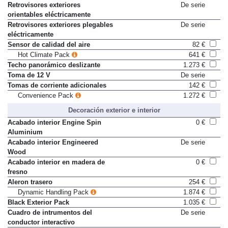
Retrovisores exteriores
De serie
orientables eléctricamente
Retrovisores exteriores plegables
De serie
eléctricamente
Sensor de calidad del aire
82 €
Hot Climate Pack
641 €
Techo panorámico deslizante
1.273 €
Toma de 12 V
De serie
Tomas de corriente adicionales
142 €
Convenience Pack
1.272 €
Decoración exterior e interior
Acabado interior Engine Spin
0 €
Aluminium
Acabado interior Engineered
De serie
Wood
Acabado interior en madera de
0 €
fresno
Aleron trasero
254 €
Dynamic Handling Pack
1.874 €
Black Exterior Pack
1.035 €
Cuadro de intrumentos del
De serie
conductor interactivo