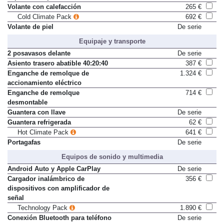
Volante con calefacción
265 €
Cold Climate Pack
692 €
Volante de piel
De serie
Equipaje y transporte
2 posavasos delante
De serie
Asiento trasero abatible 40:20:40
387 €
Enganche de remolque de
1.324 €
accionamiento eléctrico
Enganche de remolque
714 €
desmontable
Guantera con llave
De serie
Guantera refrigerada
62 €
Hot Climate Pack
641 €
Portagafas
De serie
Equipos de sonido y multimedia
Android Auto y Apple CarPlay
De serie
Cargador inalámbrico de
356 €
dispositivos con amplificador de
señal
Technology Pack
1.890 €
Conexión Bluetooth para teléfono
De serie