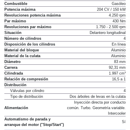
Combustible
Gasóleo
Potencia máxima
204 CV / 150 kW
Revoluciones potencia máxima
4.250 rpm
Par máximo
430 Nm
Revoluciones par máximo
1.750 - 2.500 rpm
Situación
Delantero longitudinal
Número de cilindros
4
Disposición de los cilindros
En línea
Material del bloque
Aluminio
Material de la culata
Aluminio
Diámetro
83 mm
Carrera
92,31 mm
Cilindrada
1.997 cm³
Relación de compresión
16,5 a 1
Distribución
Válvulas por cilindro
4
Tipo de distribución
Dos árboles de levas en la culata
Inyección directa por conducto
Alimentación
común. Turbo. Geometría variable.
Intercooler
Automatismo de parada y
Sí
arranque del motor ("Stop/Start")