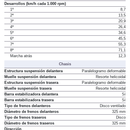
Desarrollos (km/h cada 1.000 rpm)
1ª
8,7
2ª
13,5
3ª
20,9
4ª
26,4
5ª
34,6
6ª
45,5
7ª
55,3
8ª
71,1
Marcha atrás
12,3
Chasis
Estructura suspensión delantera
Paralelogramo deformable
Muelle suspensión delantera
Resorte helicoidal
Estructura suspensión trasera
Paralelogramo deformable
Muelle suspensión trasera
Resorte helicoidal
Barra estabilizadora delantera
Sí
Barra estabilizadora trasera
Sí
Tipo de frenos delanteros
Disco ventilado
Diámetro de frenos delanteros
325 mm
Tipo de frenos traseros
Disco
Diámetro de frenos traseros
325 mm
Dirección