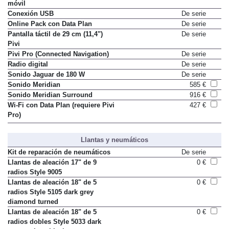
móvil
Conexión USB
De serie
Online Pack con Data Plan
De serie
Pantalla táctil de 29 cm (11,4")
De serie
Pivi
Pivi Pro (Connected Navigation)
De serie
Radio digital
De serie
Sonido Jaguar de 180 W
De serie
Sonido Meridian
585 €
Sonido Meridian Surround
916 €
Wi-Fi con Data Plan (requiere Pivi
427 €
Pro)
Llantas y neumáticos
Kit de reparación de neumáticos
De serie
Llantas de aleación 17" de 9
0 €
radios Style 9005
Llantas de aleación 18" de 5
0 €
radios Style 5105 dark grey
diamond turned
Llantas de aleación 18" de 5
0 €
radios dobles Style 5033 dark