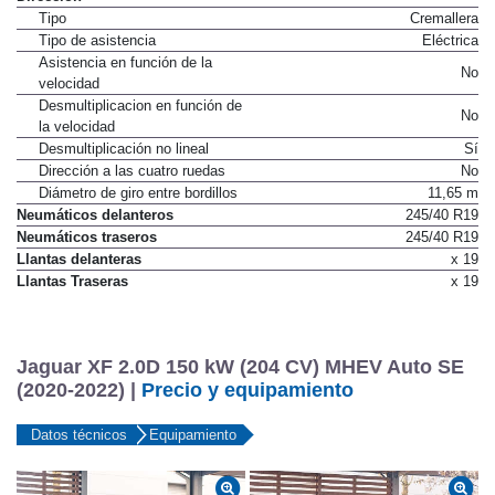
Tipo
Cremallera
Tipo de asistencia
Eléctrica
Asistencia en función de la
No
velocidad
Desmultiplicacion en función de
No
la velocidad
Desmultiplicación no lineal
Sí
Dirección a las cuatro ruedas
No
Diámetro de giro entre bordillos
11,65 m
Neumáticos delanteros
245/40 R19
Neumáticos traseros
245/40 R19
Llantas delanteras
x 19
Llantas Traseras
x 19
Jaguar XF 2.0D 150 kW (204 CV) MHEV Auto SE
(2020-2022) |
Precio y equipamiento
Datos técnicos
Equipamiento