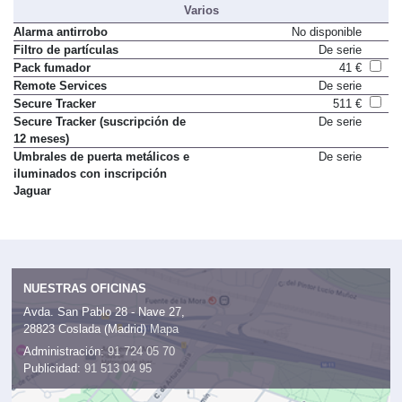
Varios
Alarma antirrobo
No disponible
Filtro de partículas
De serie
Pack fumador
41 €
Remote Services
De serie
Secure Tracker
511 €
Secure Tracker (suscripción de
De serie
12 meses)
Umbrales de puerta metálicos e
De serie
iluminados con inscripción
Jaguar
NUESTRAS OFICINAS
Avda. San Pablo 28 - Nave 27,
28823 Coslada (Madrid)
Mapa
Administración:
91 724 05 70
Publicidad:
91 513 04 95