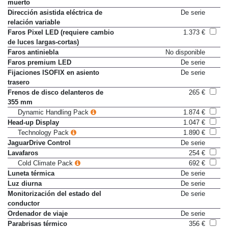
muerto
Dirección asistida eléctrica de
De serie
relación variable
Faros Pixel LED (requiere cambio
1.373 €
de luces largas-cortas)
Faros antiniebla
No disponible
Faros premium LED
De serie
Fijaciones ISOFIX en asiento
De serie
trasero
Frenos de disco delanteros de
265 €
355 mm
Dynamic Handling Pack
1.874 €
Head-up Display
1.047 €
Technology Pack
1.890 €
JaguarDrive Control
De serie
Lavafaros
254 €
Cold Climate Pack
692 €
Luneta térmica
De serie
Luz diurna
De serie
Monitorización del estado del
De serie
conductor
Ordenador de viaje
De serie
Parabrisas térmico
356 €