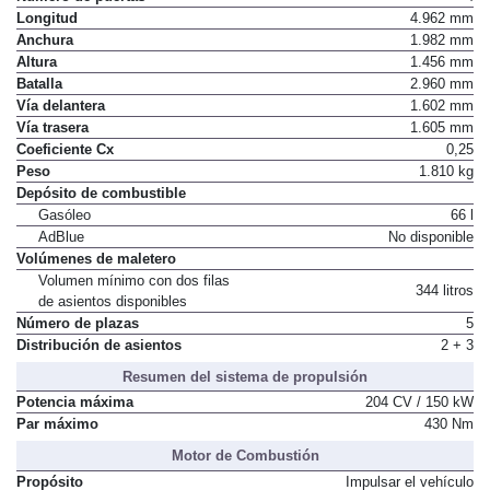
Longitud
4.962 mm
Anchura
1.982 mm
Altura
1.456 mm
Batalla
2.960 mm
Vía delantera
1.602 mm
Vía trasera
1.605 mm
Coeficiente Cx
0,25
Peso
1.810 kg
Depósito de combustible
Gasóleo
66 l
AdBlue
No disponible
Volúmenes de maletero
Volumen mínimo con dos filas
344 litros
de asientos disponibles
Número de plazas
5
Distribución de asientos
2 + 3
Resumen del sistema de propulsión
Potencia máxima
204 CV / 150 kW
Par máximo
430 Nm
Motor de Combustión
Propósito
Impulsar el vehículo