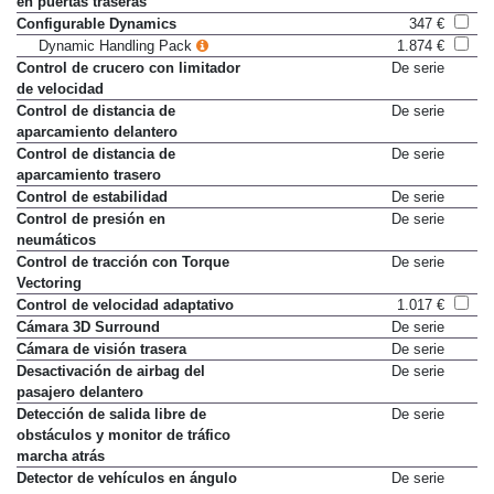
en puertas traseras
Configurable Dynamics
347 €
Dynamic Handling Pack
1.874 €
Control de crucero con limitador
De serie
de velocidad
Control de distancia de
De serie
aparcamiento delantero
Control de distancia de
De serie
aparcamiento trasero
Control de estabilidad
De serie
Control de presión en
De serie
neumáticos
Control de tracción con Torque
De serie
Vectoring
Control de velocidad adaptativo
1.017 €
Cámara 3D Surround
De serie
Cámara de visión trasera
De serie
Desactivación de airbag del
De serie
pasajero delantero
Detección de salida libre de
De serie
obstáculos y monitor de tráfico
marcha atrás
Detector de vehículos en ángulo
De serie