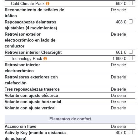
Cold Climate Pack
692 €
Reconocimiento de señales de
De serie
tráfico
Reposacabezas delanteros
408 €
ajustables (4 movimientos)
Retrovisor exterior
De serie
electrocrómico en lado de
conductor
Retrovisor interior ClearSight
661 €
Technology Pack
1.890 €
Retrovisor interior
De serie
electrocrómico
Retrovisores exteriores con
De serie
calefacción
Tres reposacabezas traseros
De serie
Volante con ajuste eléctrico
De serie
Volante con ajuste horizontal
De serie
Volante con ajuste vertical
De serie
Elementos de confort
Acceso sin llave
De serie
Activity Key (mando a distancia
407 €
de pulsera)