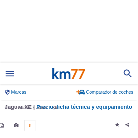
Marcas
Comparador de coches
Jaguar XE |
Precio, ficha técnica y equipamiento
Inicio
Marcas
Jaguar
XE