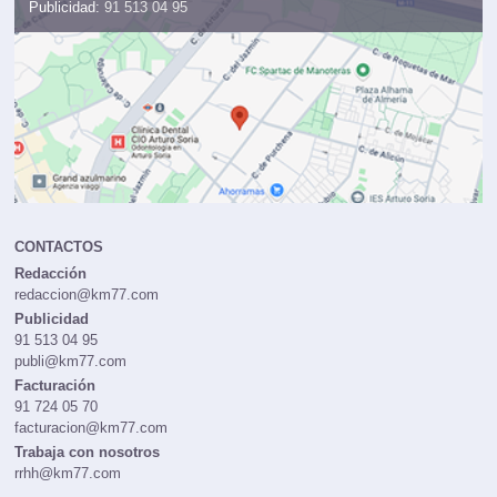
Publicidad:
91 513 04 95
CONTACTOS
Redacción
redaccion@km77.com
Publicidad
91 513 04 95
publi@km77.com
Facturación
91 724 05 70
facturacion@km77.com
Trabaja con nosotros
rrhh@km77.com