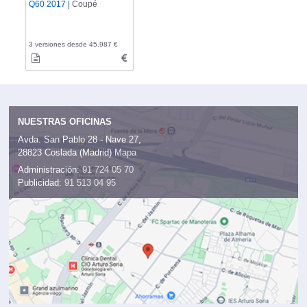
Q60 2017 |
Coupé
3 versiones desde 45.987 €
NUESTRAS OFICINAS
Avda. San Pablo 28 - Nave 27,
28823 Coslada (Madrid)
Mapa
Administración:
91 724 05 70
Publicidad:
91 513 04 95