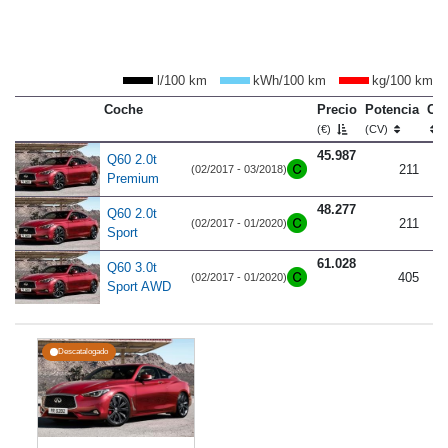
l/100 km
kWh/100 km
kg/100 km
Coche
Precio
Potencia
Co
(€)
(CV)
45.987
Q60 2.0t
211
(02/2017 - 03/2018)
Premium
48.277
Q60 2.0t
211
(02/2017 - 01/2020)
Sport
61.028
Q60 3.0t
405
(02/2017 - 01/2020)
Sport AWD
Descatalogado