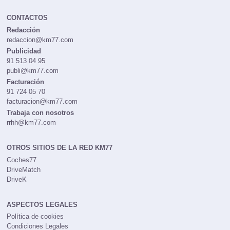
CONTACTOS
Redacción
redaccion@km77.com
Publicidad
91 513 04 95
publi@km77.com
Facturación
91 724 05 70
facturacion@km77.com
Trabaja con nosotros
rrhh@km77.com
OTROS SITIOS DE LA RED KM77
Coches77
DriveMatch
DriveK
ASPECTOS LEGALES
Política de cookies
Condiciones Legales