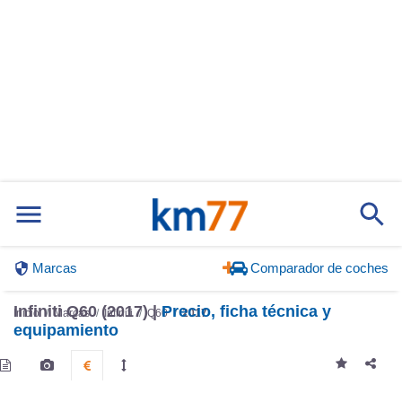
Marcas
Comparador de coches
Infiniti Q60 (2017) |
Precio, ficha técnica y
Inicio
Marcas
Infiniti
Q60
2017
equipamiento