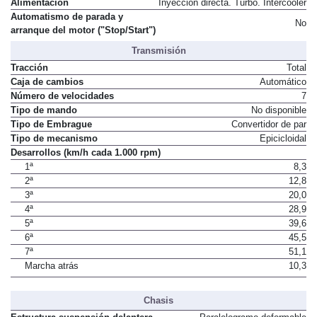
Alimentación
Inyección directa. Turbo. Intercooler
Automatismo de parada y
No
arranque del motor ("Stop/Start")
Transmisión
Tracción
Total
Caja de cambios
Automático
Número de velocidades
7
Tipo de mando
No disponible
Tipo de Embrague
Convertidor de par
Tipo de mecanismo
Epicicloidal
Desarrollos (km/h cada 1.000 rpm)
1ª
8,3
2ª
12,8
3ª
20,0
4ª
28,9
5ª
39,6
6ª
45,5
7ª
51,1
Marcha atrás
10,3
Chasis