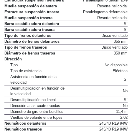
Estructura suspensión delantera
Paralelogramo deformable
Muelle suspensión delantera
Resorte helicoidal
Estructura suspensión trasera
Paralelogramo deformable
Muelle suspensión trasera
Resorte helicoidal
Barra estabilizadora delantera
Sí
Barra estabilizadora trasera
Sí
Tipo de frenos delanteros
Disco ventilado
Diámetro de frenos delanteros
355 mm
Tipo de frenos traseros
Disco ventilado
Diámetro de frenos traseros
350 mm
Dirección
Tipo
No disponible
Tipo de asistencia
Eléctrica
Asistencia en función de la
Sí
velocidad
Desmultiplicacion en función de
No
la velocidad
Desmultiplicación no lineal
Sí
Dirección a las cuatro ruedas
No
Diámetro de giro entre bordillos
11,4 m
Vueltas de volante entre topes
2,02
Neumáticos delanteros
245/40 R19 94W
Neumáticos traseros
245/40 R19 94W