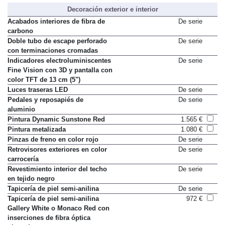
Decoración exterior e interior
Acabados interiores de fibra de
De serie
carbono
Doble tubo de escape perforado
De serie
con terminaciones cromadas
Indicadores electroluminiscentes
De serie
Fine Vision con 3D y pantalla con
color TFT de 13 cm (5")
Luces traseras LED
De serie
Pedales y reposapiés de
De serie
aluminio
Pintura Dynamic Sunstone Red
1.565 €
Pintura metalizada
1.080 €
Pinzas de freno en color rojo
De serie
Retrovisores exteriores en color
De serie
carrocería
Revestimiento interior del techo
De serie
en tejido negro
Tapicería de piel semi-anilina
De serie
Tapicería de piel semi-anilina
972 €
Gallery White o Monaco Red con
inserciones de fibra óptica