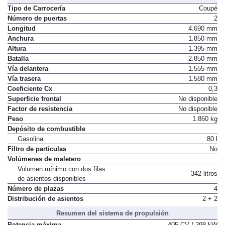
Tipo de Carrocería
Coupé
Número de puertas
2
Longitud
4.690 mm
Anchura
1.850 mm
Altura
1.395 mm
Batalla
2.850 mm
Vía delantera
1.555 mm
Vía trasera
1.580 mm
Coeficiente Cx
0,3
Superficie frontal
No disponible
Factor de resistencia
No disponible
Peso
1.860 kg
Depósito de combustible
Gasolina
80 l
Filtro de partículas
No
Volúmenes de maletero
Volumen mínimo con dos filas
342 litros
de asientos disponibles
Número de plazas
4
Distribución de asientos
2 + 2
Resumen del sistema de propulsión
Potencia máxima
405 CV / 298 kW