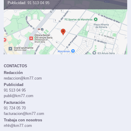
Publicidad:
91 513 04 95
CONTACTOS
Redacción
redaccion@km77.com
Publicidad
91 513 04 95
publi@km77.com
Facturación
91 724 05 70
facturacion@km77.com
Trabaja con nosotros
rrhh@km77.com