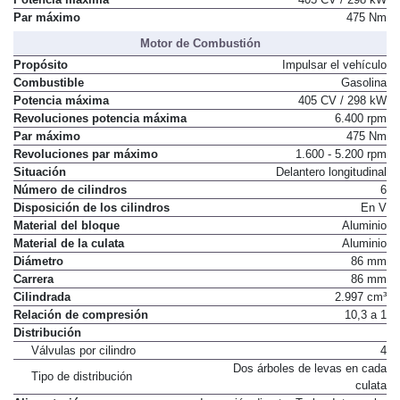
Par máximo
475 Nm
Motor de Combustión
Propósito
Impulsar el vehículo
Combustible
Gasolina
Potencia máxima
405 CV / 298 kW
Revoluciones potencia máxima
6.400 rpm
Par máximo
475 Nm
Revoluciones par máximo
1.600 - 5.200 rpm
Situación
Delantero longitudinal
Número de cilindros
6
Disposición de los cilindros
En V
Material del bloque
Aluminio
Material de la culata
Aluminio
Diámetro
86 mm
Carrera
86 mm
Cilindrada
2.997 cm³
Relación de compresión
10,3 a 1
Distribución
Válvulas por cilindro
4
Dos árboles de levas en cada
Tipo de distribución
culata