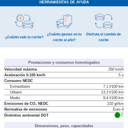
HERRAMIENTAS DE AYUDA
¿Cuánto gastas en tu
Disfruta el cambio de
¿Cuánto vale tu coche?
coche al año?
coche
Prestaciones y consumos homologados
Velocidad máxima
250 km/h
Aceleración 0-100 km/h
5 s
Consumo NEDC
Extraurbano
7,1 l/100 km
Urbano
13,3 l/100 km
Medio
9,4 l/100 km
Emisiones de CO₂ NEDC
210 gr/km
Normativa de emisiones
Euro 6
C
Distintivo ambiental DGT
Dimensiones, peso, capacidades