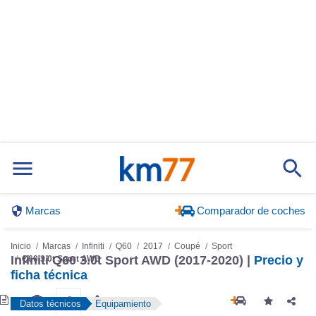
Marcas
Comparador de coches
Inicio
Marcas
Infiniti
Q60
2017
Coupé
Sport
Infiniti Q60 3.0t Sport AWD (2017-2020) |
Precio y
Q60 3.0t Sport AWD
ficha técnica
Datos técnicos
Equipamiento