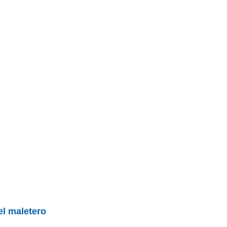
BU
S SECCIONES
infor
entos
Todo
Mediciones propias
el maletero