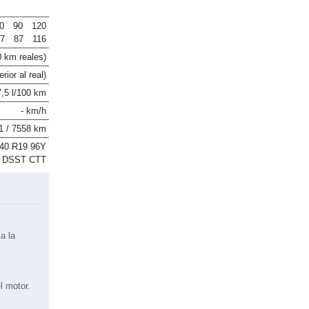
0
90
120
47
87
116
0 km reales)
ior al real)
7,5 l/100 km
- km/h
1 / 7558 km
/40 R19 96Y
0 DSST CTT
a la
l motor.