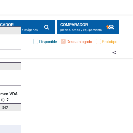
umen VDA
(l)
342