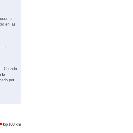
esde el
cio en las
mite
ma. Cuando
 la
onado por
kg/100 km