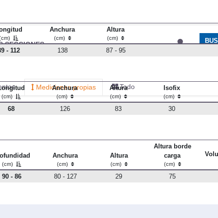
ongitud
Anchura
Altura
(cm)
(cm)
(cm)
89 - 112
138
87 - 95
Longitud
Anchura
Altura
Isofix
(cm)
(cm)
(cm)
(cm)
68
126
83
30
Altura borde
Vol
ofundidad
Anchura
Altura
carga
(cm)
(cm)
(cm)
(cm)
90 - 86
80 - 127
29
75