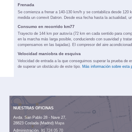
Se comienza a acelerar con anterioridad a la velocidad de inicio p
Frenada
Se comienza a frenar a 140-130 km/h y se contabiliza desde 120 k
medida un correvit Datron. Desde esa fecha hasta la actualidad, un
Consumo en recorrido km77
Trayecto de 144 km por autovía (72 km en cada sentido para comp
en la marcha más larga posible, conduciendo con suavidad y trat
compensamos en las bajadas). El compresor del aire acondicionado
Velocidad maniobra de esquiva
Velocidad de entrada a la que conseguimos superar la prueba de esqu
de superar un obstáculo de este tipo.
Más información sobre esta 
NUESTRAS OFICINAS
Avda. San Pablo 28 - Nave 27,
28823 Coslada (Madrid)
Mapa