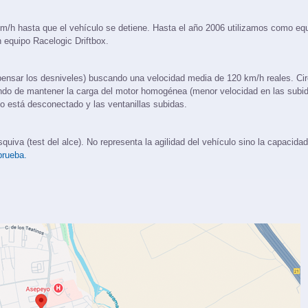
ara que el motor esté funcionando a plena carga.
m/h hasta que el vehículo se detiene. Hasta el año 2006 utilizamos como eq
 equipo Racelogic Driftbox.
ensar los desniveles) buscando una velocidad media de 120 km/h reales. Ci
ando de mantener la carga del motor homogénea (menor velocidad en las subi
 está desconectado y las ventanillas subidas.
iva (test del alce). No representa la agilidad del vehículo sino la capacidad
prueba.