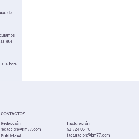
uipo de
rculamos
das que
 a la hora
CONTACTOS
Redacción
Facturación
redaccion@km77.com
91 724 05 70