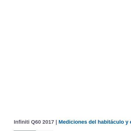
MARCAS
REVISTA/BLOG
OTRA
Inicio
Marcas
Infiniti
Q60
2017
Información
Fotos
Precios, datos y equipami
Infiniti Q60 2017 |
Mediciones del habitáculo y 