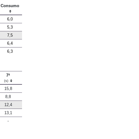
Consumo
6,0
5,3
7,5
6,4
6,3
7ª
(s)
15,8
8,8
12,4
13,1
-