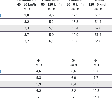
Aceleración
Aceleración
Frenada
Frenada
40 - 80 km/h
80 - 120 km/h
60 - 0 km/h
120 - 0 km/h
(s)
(s)
(m)
(m)
)
2,8
4,5
12,5
50,3
3,2
5,2
13,3
54,4
3,3
5,1
13,4
52,8
3,7
5,9
12,9
51,4
3,7
6,1
13,6
54,8
4ª
5ª
6ª
(s)
(s)
(s)
)
4,6
6,6
10,8
5,3
6,9
7,7
5,9
8,4
10,5
6,2
8,2
10,3
-
-
14,1