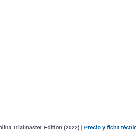
BU
S SECCIONES
infor
nadier Station Wagon 3.0 Turbo gasolina Trialmaster Edition
Mediciones propias
Todo
entos
ina Trialmaster Edition (2022) |
Precio y ficha técni