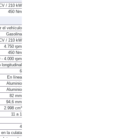
CV / 210 kW
450 Nm
r el vehículo
Gasolina
CV / 210 kW
4.750 rpm
450 Nm
 - 4.000 rpm
 longitudinal
6
En línea
Aluminio
Aluminio
82 mm
94,6 mm
2.998 cm³
11 a 1
4
 en la culata