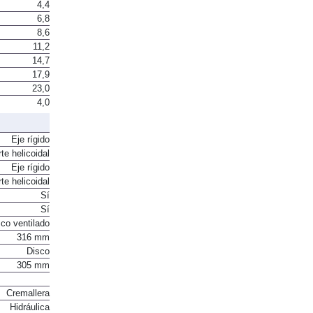
2,8
4,4
6,8
8,6
11,2
14,7
17,9
23,0
4,0
Eje rígido
te helicoidal
Eje rígido
te helicoidal
Sí
Sí
co ventilado
316 mm
Disco
305 mm
Cremallera