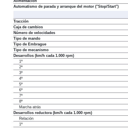
Alimentación
Automatismo de parada y arranque del motor ("Stop/Start")
Tracción
Caja de cambios
Número de velocidades
Tipo de mando
Tipo de Embrague
Tipo de mecanismo
Desarrollos (km/h cada 1.000 rpm)
1ª
2ª
3ª
4ª
5ª
6ª
7ª
8ª
Marcha atrás
Desarrollos reductora (km/h cada 1.000 rpm)
Relación