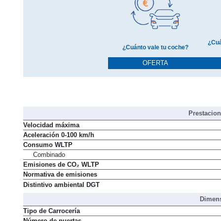
¿Cuá
¿Cuánto vale tu coche?
OFERTA
Prestacio
Velocidad máxima
Aceleración 0-100 km/h
Consumo WLTP
Combinado
Emisiones de CO₂ WLTP
Normativa de emisiones
Distintivo ambiental DGT
Dimens
Tipo de Carrocería