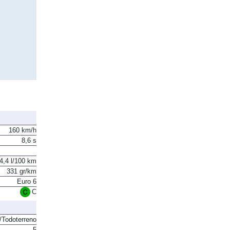
160 km/h
8,6 s
4,4 l/100 km
331 gr/km
Euro 6
C
Todoterreno