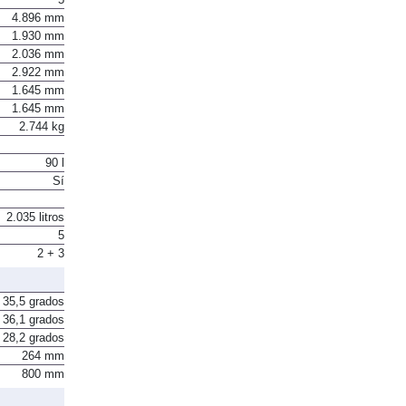
5
4.896 mm
1.930 mm
2.036 mm
2.922 mm
1.645 mm
1.645 mm
2.744 kg
90 l
Sí
2.035 litros
5
2 + 3
35,5 grados
36,1 grados
28,2 grados
264 mm
800 mm