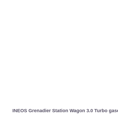
MARCAS
REVISTA/BLOG
OTRA
I...
Marcas
INEOS
Grenadier
2022
Estándar
Estándar
Gre
Información
Fotos
Precios, datos y equipami
INEOS Grenadier Station Wagon 3.0 Turbo gasol