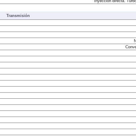
Inyección directa. Turbo
Transmisión
N
Conve