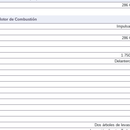
 del sistema de propulsión
286 
otor de Combustión
Impulsa
286 
1.750
Delantero
Dos árboles de levas