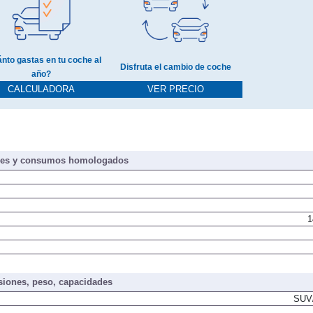
nto gastas en tu coche al
Disfruta el cambio de coche
año?
CALCULADORA
VER PRECIO
nes y consumos homologados
1
iones, peso, capacidades
SUV/