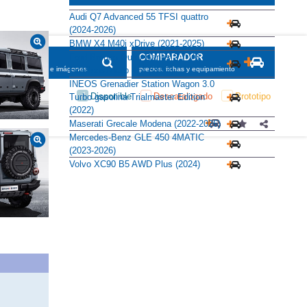
Alternativas
Audi Q7 Advanced 55 TFSI quattro
(2024-2026)
BMW X4 M40i xDrive (2021-2025)
Ford Bronco Outer Banks 2.7 V6
EcoBoost Auto 4x4 (2023)
INEOS Grenadier Station Wagon 3.0
Turbo gasolina Trialmaster Edition
(2022)
Maserati Grecale Modena (2022-2026)
Mercedes-Benz GLE 450 4MATIC
(2023-2026)
Volvo XC90 B5 AWD Plus (2024)