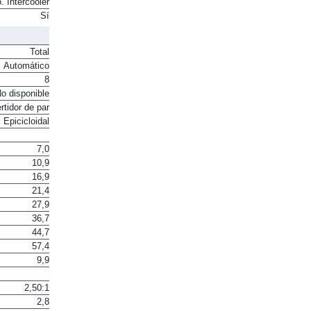
. Intercooler
Sí
Total
Automático
8
o disponible
rtidor de par
Epicicloidal
7,0
10,9
16,9
21,4
27,9
36,7
44,7
57,4
9,9
2,50:1