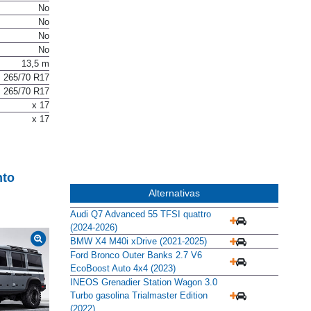
Hidráulica
No
No
No
No
13,5 m
265/70 R17
265/70 R17
x 17
x 17
nto
Alternativas
Audi Q7 Advanced 55 TFSI quattro
(2024-2026)
BMW X4 M40i xDrive (2021-2025)
Ford Bronco Outer Banks 2.7 V6
EcoBoost Auto 4x4 (2023)
INEOS Grenadier Station Wagon 3.0
Turbo gasolina Trialmaster Edition