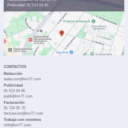
Publicidad:
91 513 04 95
CONTACTOS
Redacción
redaccion@km77.com
Publicidad
91 513 04 95
publi@km77.com
Facturación
91 724 05 70
facturacion@km77.com
Trabaja con nosotros
rrhh@km77.com