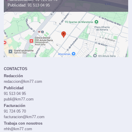
Publicidad:
91 513 04 95
CONTACTOS
Redacción
redaccion@km77.com
Publicidad
91 513 04 95
publi@km77.com
Facturación
91 724 05 70
facturacion@km77.com
Trabaja con nosotros
rrhh@km77.com