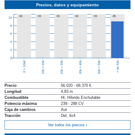
Precios, datos y equipamiento
0
0
0
0
0
9
10
8
6
4
2
0
10k > 20k
20k > 30k
30k > 40k
40k > 50k
+ de 50k
0 > 10k€
Precio
56.020 - 68.370 €
Longitud
4,83 m
Combustible
HI, Híbrido Enchufable
Potencia máxima
239 - 288 CV
Caja de cambios
Aut
Tracción
Del, 4x4
Ver todos los precios