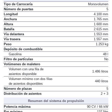
Tipo de Carrocería
Monovolumen
Número de puertas
5
Longitud
4.100 mm
Anchura
1.765 mm
Altura
1.600 mm
Batalla
2.615 mm
Vía delantera
1.553 mm
Vía trasera
1.557 mm
Peso
1.253 kg
Depósito de combustible
Gasolina
48 l
Filtro de partículas
No
Volúmenes de maletero
Volumen con una fila de
1.486 litros
asientos disponible
Volumen mínimo con dos filas
440 litros
de asientos disponibles
Número de plazas
5
Distribución de asientos
2 + 3
Resumen del sistema de propulsión
Potencia máxima
90 CV / 66 kW
Par máximo
137 Nm