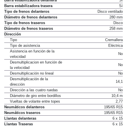
Barra estabilizadora delantera
Sí
Barra estabilizadora trasera
Sí
Tipo de frenos delanteros
Disco ventilado
Diámetro de frenos delanteros
280 mm
Tipo de frenos traseros
Disco
Diámetro de frenos traseros
258 mm
Dirección
Tipo
Cremallera
Tipo de asistencia
Eléctrica
Asistencia en función de la
No
velocidad
Desmultiplicacion en función de
No
la velocidad
Desmultiplicación no lineal
No
Desmultiplicación de la
14,1
dirección
Dirección a las cuatro ruedas
No
Diámetro de giro entre bordillos
10,4 m
Vueltas de volante entre topes
2,77
Neumáticos delanteros
195/65 R15
Neumáticos traseros
195/65 R15
Llantas delanteras
6 x 15
Llantas Traseras
6 x 15