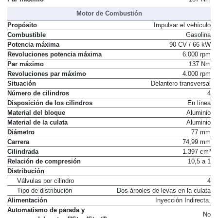
Motor de Combustión
Propósito
Impulsar el vehículo
Combustible
Gasolina
Potencia máxima
90 CV / 66 kW
Revoluciones potencia máxima
6.000 rpm
Par máximo
137 Nm
Revoluciones par máximo
4.000 rpm
Situación
Delantero transversal
Número de cilindros
4
Disposición de los cilindros
En línea
Material del bloque
Aluminio
Material de la culata
Aluminio
Diámetro
77 mm
Carrera
74,99 mm
Cilindrada
1.397 cm³
Relación de compresión
10,5 a 1
Distribución
Válvulas por cilindro
4
Tipo de distribución
Dos árboles de levas en la culata
Alimentación
Inyección Indirecta.
Automatismo de parada y
No