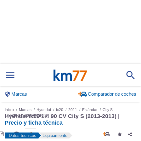
Marcas
Comparador de coches
Inicio
Marcas
Hyundai
ix20
2011
Estándar
City S
Hyundai ix20 1.4 90 CV City S (2013-2013) |
ix20 1.4 90 CV City S
Precio y ficha técnica
Datos técnicos
Equipamiento