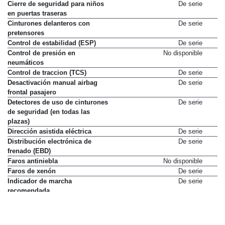
Cierre de seguridad para niños
De serie
en puertas traseras
Cinturones delanteros con
De serie
pretensores
Control de estabilidad (ESP)
De serie
Control de presión en
No disponible
neumáticos
Control de traccion (TCS)
De serie
Desactivación manual airbag
De serie
frontal pasajero
Detectores de uso de cinturones
De serie
de seguridad (en todas las
plazas)
Dirección asistida eléctrica
De serie
Distribución electrónica de
De serie
frenado (EBD)
Faros antiniebla
No disponible
Faros de xenón
De serie
Indicador de marcha
De serie
recomendada
Luneta térmica
De serie
Mandos de radio en volante
De serie
Ordenador de viaje
De serie