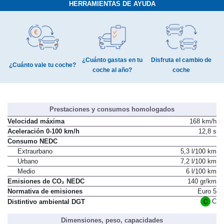
HERRAMIENTAS DE AYUDA
¿Cuánto gastas en tu
Disfruta el cambio de
¿Cuánto vale tu coche?
coche al año?
coche
Prestaciones y consumos homologados
Velocidad máxima
168 km/h
Aceleración 0-100 km/h
12,8 s
Consumo NEDC
Extraurbano
5,3 l/100 km
Urbano
7,2 l/100 km
Medio
6 l/100 km
Emisiones de CO₂ NEDC
140 gr/km
Normativa de emisiones
Euro 5
C
Distintivo ambiental DGT
Dimensiones, peso, capacidades