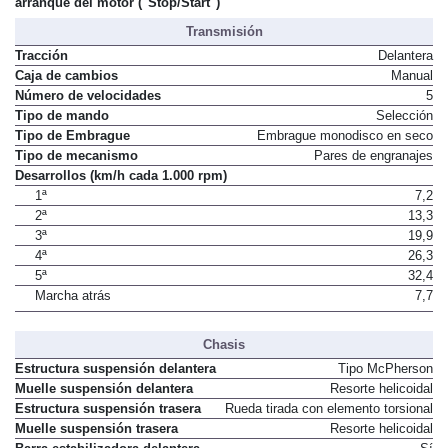
arranque del motor ("Stop/Start")
Transmisión
Tracción
Delantera
Caja de cambios
Manual
Número de velocidades
5
Tipo de mando
Selección
Tipo de Embrague
Embrague monodisco en seco
Tipo de mecanismo
Pares de engranajes
Desarrollos (km/h cada 1.000 rpm)
1ª
7,2
2ª
13,3
3ª
19,9
4ª
26,3
5ª
32,4
Marcha atrás
7,7
Chasis
Estructura suspensión delantera
Tipo McPherson
Muelle suspensión delantera
Resorte helicoidal
Estructura suspensión trasera
Rueda tirada con elemento torsional
Muelle suspensión trasera
Resorte helicoidal