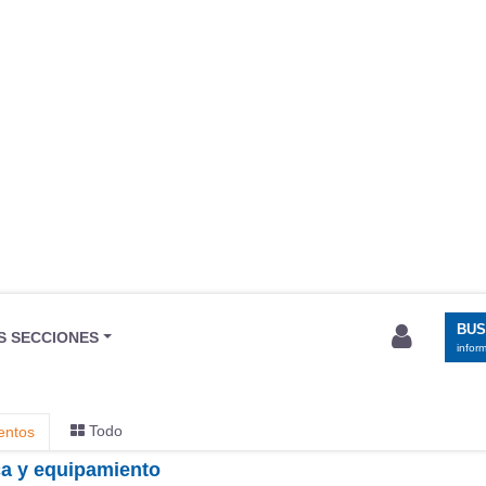
BU
S SECCIONES
infor
Todo
entos
ica y equipamiento