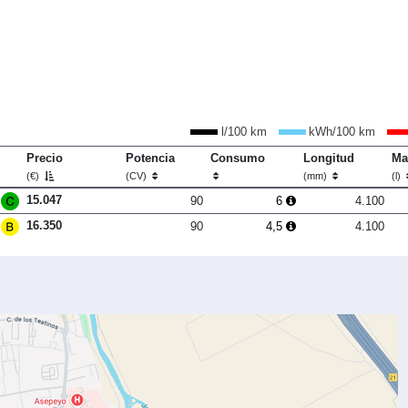
l/100 km
kWh/100 km
Precio
Potencia
Consumo
Longitud
Ma
(€)
(CV)
(mm)
(l)
15.047
90
6
4.100
16.350
90
4,5
4.100