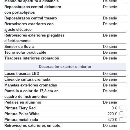
Mando de apertura a distancia
De serie
Reposabrazos central delantero
De serie
con portaobjetos
Reposabrazos central trasero
De serie
Retrovisores exteriores con
De serie
ajuste eléctrico
Retrovisores exteriores plegables
De serie
eléctricamente
Sensor de lluvia
De serie
Techo solar practicable
De serie
Tiradores interiores cromados
De serie
Decoración exterior e interior
Luces traseras LED
De serie
Línea de cintura cromada
De serie
Manetas exteriores cromadas
De serie
Pantalla a color de 17,8 cm en
De serie
cuadro de instrumentos
Pedales en aluminio
De serie
Pintura Fiery Red
0 €
Pintura Polar White
220 €
Pintura metalizada
470 €
Retrovisores exteriores en color
De serie