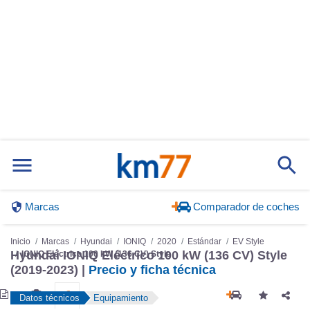
Marcas
Comparador de coches
Inicio
Marcas
Hyundai
IONIQ
2020
Estándar
EV Style
Hyundai IONIQ Eléctrico 100 kW (136 CV) Style
IONIQ Eléctrico 100 kW (136 CV) Style
(2019-2023) |
Precio y ficha técnica
Datos técnicos
Equipamiento