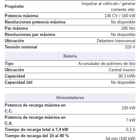
Impulsar al vehículo / generar
Propósito
corriente eléc
Potencia máxima
136 CV / 100 kW
Revoluciones potencia máxima
No disponible
Par máximo
295 Nm
Revoluciones par máximo
No disponible
Ubicación
Delantero transversal
Tensión nominal
319 V
Batería
Tipo
Acumulador de polímero de litio
Ubicación
Central trasero
Capacidad
38,3 kWh
Capacidad útil
No disponible
Alimentadores
Potencia de recarga máxima en
100 kW
C.C.
Potencia de recarga máxima en
7 kW
C.A.
Tiempo de recarga total a 7,4 kW
6,1 h
Tiempo de recarga del 10 al 80 %
54 min (100 kW)