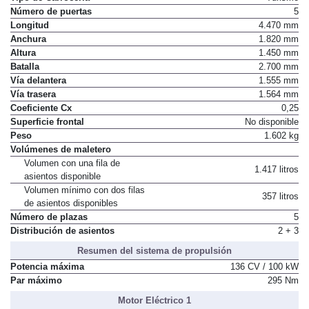
Número de puertas
5
Longitud
4.470 mm
Anchura
1.820 mm
Altura
1.450 mm
Batalla
2.700 mm
Vía delantera
1.555 mm
Vía trasera
1.564 mm
Coeficiente Cx
0,25
Superficie frontal
No disponible
Peso
1.602 kg
Volúmenes de maletero
Volumen con una fila de
1.417 litros
asientos disponible
Volumen mínimo con dos filas
357 litros
de asientos disponibles
Número de plazas
5
Distribución de asientos
2 + 3
Resumen del sistema de propulsión
Potencia máxima
136 CV / 100 kW
Par máximo
295 Nm
Motor Eléctrico 1