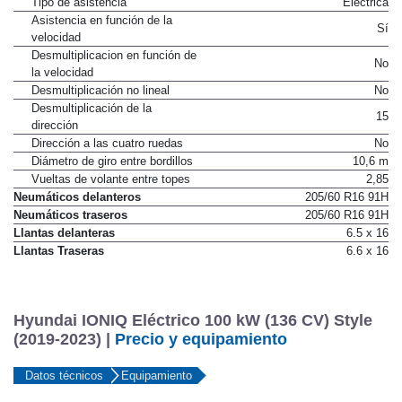
Tipo de asistencia
Eléctrica
Asistencia en función de la
Sí
velocidad
Desmultiplicacion en función de
No
la velocidad
Desmultiplicación no lineal
No
Desmultiplicación de la
15
dirección
Dirección a las cuatro ruedas
No
Diámetro de giro entre bordillos
10,6 m
Vueltas de volante entre topes
2,85
Neumáticos delanteros
205/60 R16 91H
Neumáticos traseros
205/60 R16 91H
Llantas delanteras
6.5 x 16
Llantas Traseras
6.6 x 16
Hyundai IONIQ Eléctrico 100 kW (136 CV) Style
(2019-2023) |
Precio y equipamiento
Datos técnicos
Equipamiento