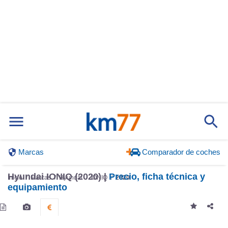
Marcas
Comparador de coches
Hyundai IONIQ (2020) |
Precio, ficha técnica y
Inicio
Marcas
Hyundai
IONIQ
2020
equipamiento