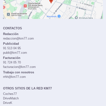
CONTACTOS
Redacción
redaccion@km77.com
Publicidad
91 513 04 95
publi@km77.com
Facturación
91 724 05 70
facturacion@km77.com
Trabaja con nosotros
rrhh@km77.com
OTROS SITIOS DE LA RED KM77
Coches77
DriveMatch
DriveK