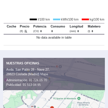
l/100 km
kWh/100 km
kg/100 km
Coche
Precio
Potencia
Consumo
Longitud
Maletero
(€)
(CV)
(mm)
(l)
No data available in table
NUESTRAS OFICINAS
Avda. San Pablo 28 - Nave 27,
28823 Coslada (Madrid)
Mapa
Administración:
91 724 05 70
Publicidad:
91 513 04 95