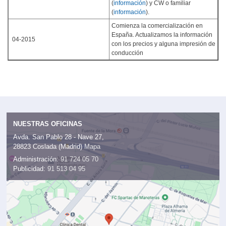
(
información
) y CW o familiar
(
información
).
Comienza la comercialización en
España. Actualizamos la información
04-2015
con los precios y alguna impresión de
conducción
NUESTRAS OFICINAS
Avda. San Pablo 28 - Nave 27,
28823 Coslada (Madrid)
Mapa
Administración:
91 724 05 70
Publicidad:
91 513 04 95