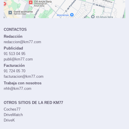
CONTACTOS
Redacción
redaccion@km77.com
Publicidad
91 513 04 95
publi@km77.com
Facturación
91 724 05 70
facturacion@km77.com
Trabaja con nosotros
rrhh@km77.com
OTROS SITIOS DE LA RED KM77
Coches77
DriveMatch
DriveK