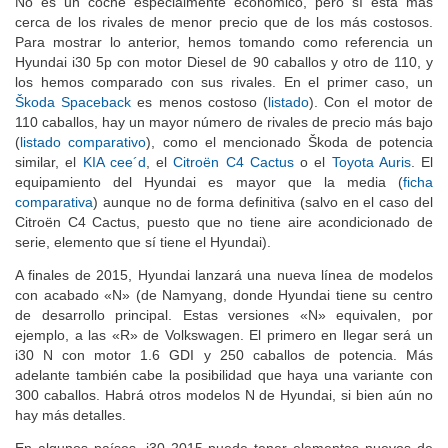
No es un coche especialmente económico, pero sí está más
cerca de los rivales de menor precio que de los más costosos.
Para mostrar lo anterior, hemos tomando como referencia un
Hyundai i30 5p con motor Diesel de 90 caballos y otro de 110, y
los hemos comparado con sus rivales. En el primer caso, un
Škoda Spaceback
es menos costoso (
listado
). Con el motor de
110 caballos, hay un mayor número de rivales de precio más bajo
(
listado comparativo
), como el mencionado Škoda de potencia
similar, el
KIA cee´d
, el
Citroën C4 Cactus
o el
Toyota Auris
. El
equipamiento del Hyundai es mayor que la media (
ficha
comparativa
) aunque no de forma definitiva (salvo en el caso del
Citroën C4 Cactus, puesto que no tiene aire acondicionado de
serie, elemento que sí tiene el Hyundai).
A finales de 2015, Hyundai lanzará una nueva línea de modelos
con acabado «N» (de Namyang, donde Hyundai tiene su centro
de desarrollo principal. Estas versiones «N» equivalen, por
ejemplo, a las «R» de Volkswagen. El primero en llegar será un
i30 N con motor 1.6 GDI y 250 caballos de potencia. Más
adelante también cabe la posibilidad que haya una variante con
300 caballos. Habrá otros modelos N de Hyundai, si bien aún no
hay más detalles.
En algunos países, i30 2015 puede tener elementos nuevos de