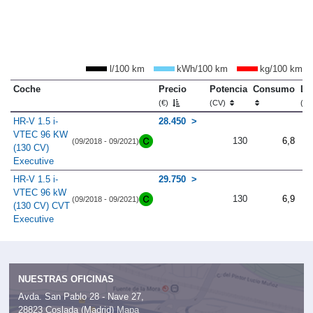
l/100 km
kWh/100 km
kg/100 km
Coche
Precio
Potencia
Consumo
Lo
(€)
(CV)
(m
HR-V 1.5 i-
28.450
VTEC 96 KW
130
6,8
(09/2018 - 09/2021)
(130 CV)
Executive
HR-V 1.5 i-
29.750
VTEC 96 kW
130
6,9
(09/2018 - 09/2021)
(130 CV) CVT
Executive
NUESTRAS OFICINAS
Avda. San Pablo 28 - Nave 27,
28823 Coslada (Madrid)
Mapa