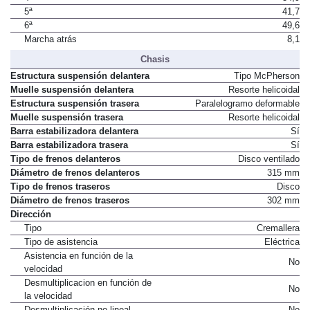
5ª
41,7
6ª
49,6
Marcha atrás
8,1
Chasis
Estructura suspensión delantera
Tipo McPherson
Muelle suspensión delantera
Resorte helicoidal
Estructura suspensión trasera
Paralelogramo deformable
Muelle suspensión trasera
Resorte helicoidal
Barra estabilizadora delantera
Sí
Barra estabilizadora trasera
Sí
Tipo de frenos delanteros
Disco ventilado
Diámetro de frenos delanteros
315 mm
Tipo de frenos traseros
Disco
Diámetro de frenos traseros
302 mm
Dirección
Tipo
Cremallera
Tipo de asistencia
Eléctrica
Asistencia en función de la
No
velocidad
Desmultiplicacion en función de
No
la velocidad
Desmultiplicación no lineal
No