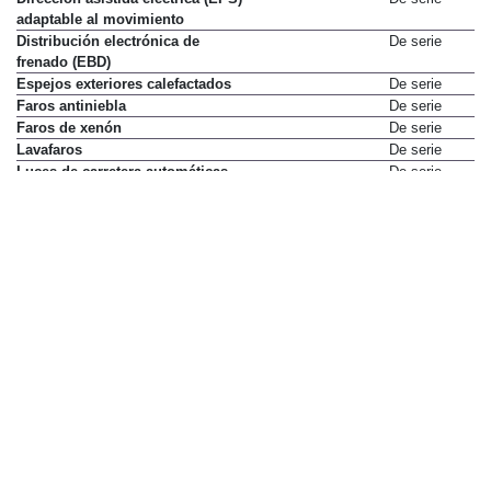
adaptable al movimiento
Distribución electrónica de
De serie
frenado (EBD)
Espejos exteriores calefactados
De serie
Faros antiniebla
De serie
Faros de xenón
De serie
Lavafaros
De serie
Luces de carretera automáticas
De serie
(HSS)
Luces de giro activas (ACL)
De serie
Luces diurnas
De serie
Luz indicadora del cambio de
De serie
marcha
Mandos de audio en el volante
De serie
Ordenador de viaje
De serie
Retrovisor interior
De serie
electrocrómico
Tracción 4WD a tiempo real
De serie
controlada electrónicamente
Volante ajustable en altura
De serie
Volante ajustable en profundidad
De serie