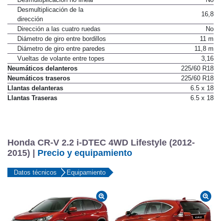
Desmultiplicación de la
16,8
dirección
Dirección a las cuatro ruedas
No
Diámetro de giro entre bordillos
11 m
Diámetro de giro entre paredes
11,8 m
Vueltas de volante entre topes
3,16
Neumáticos delanteros
225/60 R18
Neumáticos traseros
225/60 R18
Llantas delanteras
6.5 x 18
Llantas Traseras
6.5 x 18
Honda CR-V 2.2 i-DTEC 4WD Lifestyle (2012-
2015) |
Precio y equipamiento
Datos técnicos
Equipamiento