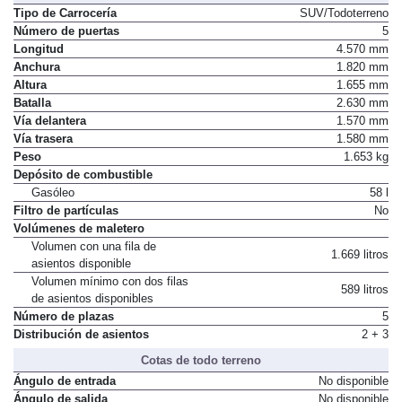
Tipo de Carrocería
SUV/Todoterreno
Número de puertas
5
Longitud
4.570 mm
Anchura
1.820 mm
Altura
1.655 mm
Batalla
2.630 mm
Vía delantera
1.570 mm
Vía trasera
1.580 mm
Peso
1.653 kg
Depósito de combustible
Gasóleo
58 l
Filtro de partículas
No
Volúmenes de maletero
Volumen con una fila de
1.669 litros
asientos disponible
Volumen mínimo con dos filas
589 litros
de asientos disponibles
Número de plazas
5
Distribución de asientos
2 + 3
Cotas de todo terreno
Ángulo de entrada
No disponible
Ángulo de salida
No disponible