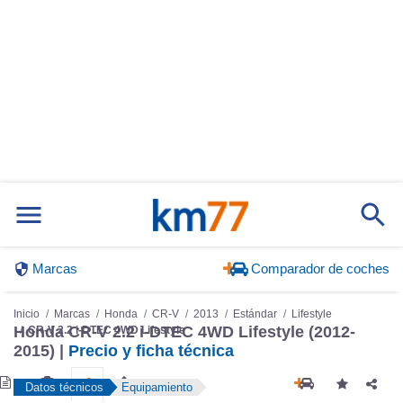
Marcas
Comparador de coches
Inicio
Marcas
Honda
CR-V
2013
Estándar
Lifestyle
Honda CR-V 2.2 i-DTEC 4WD Lifestyle (2012-
CR-V 2.2 i-DTEC 4WD Lifestyle
2015) |
Precio y ficha técnica
Datos técnicos
Equipamiento