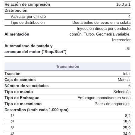
Relación de compresión
16,3 a 1
Distribución
Válvulas por cilindro
4
Tipo de distribución
Dos árboles de levas en la culata
Inyección directa por conducto
Alimentación
común. Turbo. Geometría variable.
Intercooler
Automatismo de parada y
Sí
arranque del motor ("Stop/Start")
Transmisión
Tracción
Total
Caja de cambios
Manual
Número de velocidades
6
Tipo de mando
Selección
Tipo de Embrague
Embrague monodisco en seco
Tipo de mecanismo
Pares de engranajes
Desarrollos (km/h cada 1.000 rpm)
1ª
8,2
2ª
15,9
3ª
25,9
4ª
34,9