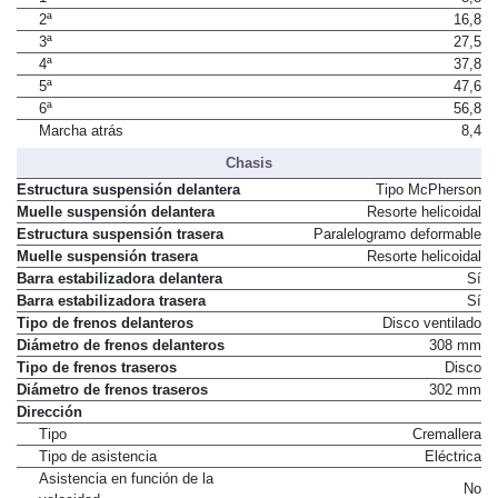
2ª
16,8
3ª
27,5
4ª
37,8
5ª
47,6
6ª
56,8
Marcha atrás
8,4
Chasis
Estructura suspensión delantera
Tipo McPherson
Muelle suspensión delantera
Resorte helicoidal
Estructura suspensión trasera
Paralelogramo deformable
Muelle suspensión trasera
Resorte helicoidal
Barra estabilizadora delantera
Sí
Barra estabilizadora trasera
Sí
Tipo de frenos delanteros
Disco ventilado
Diámetro de frenos delanteros
308 mm
Tipo de frenos traseros
Disco
Diámetro de frenos traseros
302 mm
Dirección
Tipo
Cremallera
Tipo de asistencia
Eléctrica
Asistencia en función de la
No