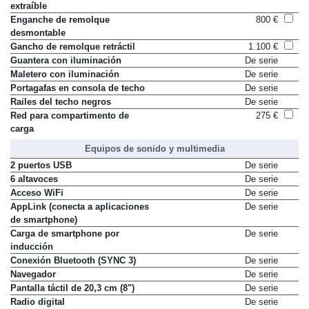
extraíble
Enganche de remolque
800 €
desmontable
Gancho de remolque retráctil
1.100 €
Guantera con iluminación
De serie
Maletero con iluminación
De serie
Portagafas en consola de techo
De serie
Railes del techo negros
De serie
Red para compartimento de
275 €
carga
Equipos de sonido y multimedia
2 puertos USB
De serie
6 altavoces
De serie
Acceso WiFi
De serie
AppLink (conecta a aplicaciones
De serie
de smartphone)
Carga de smartphone por
De serie
inducción
Conexión Bluetooth (SYNC 3)
De serie
Navegador
De serie
Pantalla táctil de 20,3 cm (8")
De serie
Radio digital
De serie