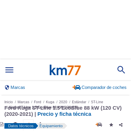
Marcas
Comparador de coches
Inicio
Marcas
Ford
Kuga
2020
Estándar
ST-Line
Ford Kuga ST-Line 1.5 EcoBlue 88 kW (120 CV)
Kuga ST-Line 1.5 EcoBlue 88 kW (120 CV)
(2020-2021) |
Precio y ficha técnica
Datos técnicos
Equipamiento