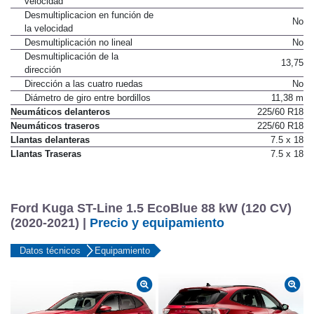
velocidad
Desmultiplicacion en función de
No
la velocidad
Desmultiplicación no lineal
No
Desmultiplicación de la
13,75
dirección
Dirección a las cuatro ruedas
No
Diámetro de giro entre bordillos
11,38 m
Neumáticos delanteros
225/60 R18
Neumáticos traseros
225/60 R18
Llantas delanteras
7.5 x 18
Llantas Traseras
7.5 x 18
Ford Kuga ST-Line 1.5 EcoBlue 88 kW (120 CV)
(2020-2021) |
Precio y equipamiento
Datos técnicos
Equipamiento