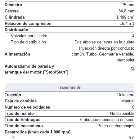
Diámetro
75 mm
Carrera
84,8 mm
Cilindrada
1.499 cm³
Relación de compresión
16,4 a 1
Distribución
Válvulas por cilindro
4
Tipo de distribución
Dos árboles de levas en la culata
Inyección directa por conducto
Alimentación
común. Turbo. Geometría variable.
Intercooler
Automatismo de parada y
Sí
arranque del motor ("Stop/Start")
Transmisión
Tracción
Delantera
Caja de cambios
Manual
Número de velocidades
6
Tipo de mando
No disponible
Tipo de Embrague
Embrague monodisco en seco
Tipo de mecanismo
Pares de engranajes
Desarrollos (km/h cada 1.000 rpm)
1ª
8,8