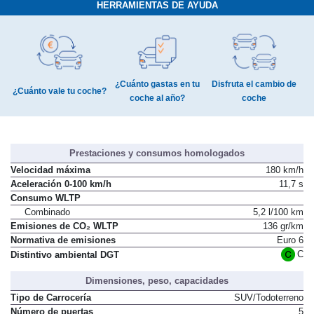
HERRAMIENTAS DE AYUDA
¿Cuánto gastas en tu
Disfruta el cambio de
¿Cuánto vale tu coche?
coche al año?
coche
Prestaciones y consumos homologados
Velocidad máxima
180 km/h
Aceleración 0-100 km/h
11,7 s
Consumo WLTP
Combinado
5,2 l/100 km
Emisiones de CO₂ WLTP
136 gr/km
Normativa de emisiones
Euro 6
C
Distintivo ambiental DGT
Dimensiones, peso, capacidades
Tipo de Carrocería
SUV/Todoterreno
Número de puertas
5