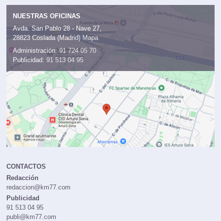
NUESTRAS OFICINAS
Avda. San Pablo 28 - Nave 27,
28823 Coslada (Madrid)
Mapa
Administración:
91 724 05 70
Publicidad:
91 513 04 95
CONTACTOS
Redacción
redaccion@km77.com
Publicidad
91 513 04 95
publi@km77.com