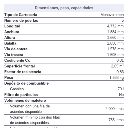
Dimensiones, peso, capacidades
Tipo de Carrocería
Monovolumen
Número de puertas
5
Longitud
4.772 mm
Anchura
1.884 mm
Altura
1.660 mm
Batalla
2.850 mm
Vía delantera
1.578 mm
Vía trasera
1.595 mm
Coeficiente Cx
0,31
Superficie frontal
2,65 m²
Factor de resistencia
0,83
Peso
1.688 kg
Depósito de combustible
Gasóleo
70 l
Filtro de partículas
No
Volúmenes de maletero
Volumen con una fila de
2.000 litros
asientos disponible
Volumen mínimo con dos filas
755 litros
de asientos disponibles