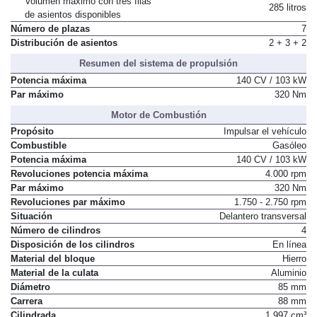
Volumen máximo con tres filas
285 litros
de asientos disponibles
Número de plazas
7
Distribución de asientos
2 + 3 + 2
Resumen del sistema de propulsión
Potencia máxima
140 CV / 103 kW
Par máximo
320 Nm
Motor de Combustión
Propósito
Impulsar el vehículo
Combustible
Gasóleo
Potencia máxima
140 CV / 103 kW
Revoluciones potencia máxima
4.000 rpm
Par máximo
320 Nm
Revoluciones par máximo
1.750 - 2.750 rpm
Situación
Delantero transversal
Número de cilindros
4
Disposición de los cilindros
En línea
Material del bloque
Hierro
Material de la culata
Aluminio
Diámetro
85 mm
Carrera
88 mm
Cilindrada
1.997 cm³