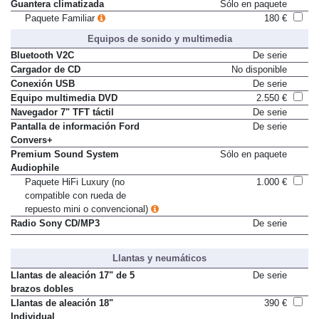
Guantera climatizada
Sólo en paquete
Paquete Familiar
180 €
Equipos de sonido y multimedia
Bluetooth V2C
De serie
Cargador de CD
No disponible
Conexión USB
De serie
Equipo multimedia DVD
2.550 €
Navegador 7" TFT táctil
De serie
Pantalla de información Ford
De serie
Convers+
Premium Sound System
Sólo en paquete
Audiophile
Paquete HiFi Luxury (no
1.000 €
compatible con rueda de
repuesto mini o convencional)
Radio Sony CD/MP3
De serie
Llantas y neumáticos
Llantas de aleación 17" de 5
De serie
brazos dobles
Llantas de aleación 18"
390 €
Individual