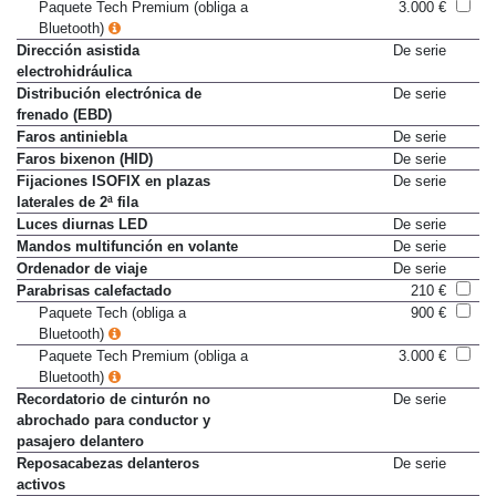
Paquete Tech Premium (obliga a
3.000 €
Bluetooth)
Dirección asistida
De serie
electrohidráulica
Distribución electrónica de
De serie
frenado (EBD)
Faros antiniebla
De serie
Faros bixenon (HID)
De serie
Fijaciones ISOFIX en plazas
De serie
laterales de 2ª fila
Luces diurnas LED
De serie
Mandos multifunción en volante
De serie
Ordenador de viaje
De serie
Parabrisas calefactado
210 €
Paquete Tech (obliga a
900 €
Bluetooth)
Paquete Tech Premium (obliga a
3.000 €
Bluetooth)
Recordatorio de cinturón no
De serie
abrochado para conductor y
pasajero delantero
Reposacabezas delanteros
De serie
activos