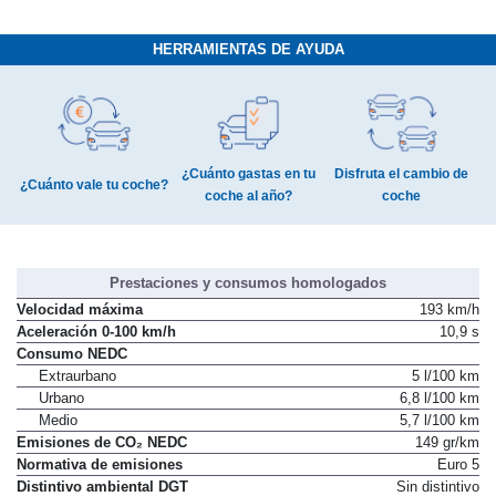
HERRAMIENTAS DE AYUDA
¿Cuánto gastas en tu
Disfruta el cambio de
¿Cuánto vale tu coche?
coche al año?
coche
Prestaciones y consumos homologados
Velocidad máxima
193 km/h
Aceleración 0-100 km/h
10,9 s
Consumo NEDC
Extraurbano
5 l/100 km
Urbano
6,8 l/100 km
Medio
5,7 l/100 km
Emisiones de CO₂ NEDC
149 gr/km
Normativa de emisiones
Euro 5
Distintivo ambiental DGT
Sin distintivo