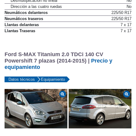
Desmultiplicación no lineal
No
Dirección a las cuatro ruedas
No
Neumáticos delanteros
225/50 R17
Neumáticos traseros
225/50 R17
Llantas delanteras
7 x 17
Llantas Traseras
7 x 17
Ford S-MAX Titanium 2.0 TDCi 140 CV
Powershift 7 plazas (2014-2015) |
Precio y
equipamiento
Datos técnicos
Equipamiento