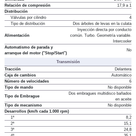
Relación de compresión
17,9 a 1
Distribución
Válvulas por cilindro
4
Tipo de distribución
Dos árboles de levas en la culata
Inyección directa por conducto
Alimentación
común. Turbo. Geometría variable.
Intercooler
Automatismo de parada y
No
arranque del motor ("Stop/Start")
Transmisión
Tracción
Delantera
Caja de cambios
Automático
Número de velocidades
6
Tipo de mando
No disponible
Dos embragues multidisco bañados
Tipo de Embrague
en aceite
Tipo de mecanismo
No disponible
Desarrollos (km/h cada 1.000 rpm)
1ª
8,2
2ª
15,1
3ª
24,8
4ª
35,1