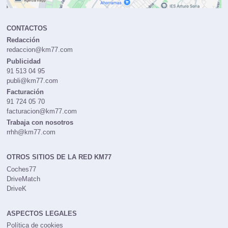
CONTACTOS
Redacción
redaccion@km77.com
Publicidad
91 513 04 95
publi@km77.com
Facturación
91 724 05 70
facturacion@km77.com
Trabaja con nosotros
rrhh@km77.com
OTROS SITIOS DE LA RED KM77
Coches77
DriveMatch
DriveK
ASPECTOS LEGALES
Política de cookies