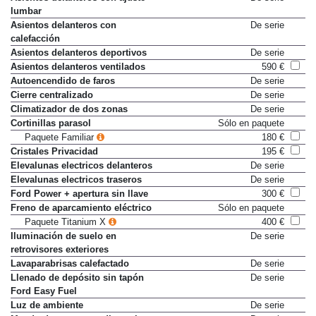
lumbar
Asientos delanteros con
De serie
calefacción
Asientos delanteros deportivos
De serie
Asientos delanteros ventilados
590 €
Autoencendido de faros
De serie
Cierre centralizado
De serie
Climatizador de dos zonas
De serie
Cortinillas parasol
Sólo en paquete
Paquete Familiar
180 €
Cristales Privacidad
195 €
Elevalunas electricos delanteros
De serie
Elevalunas electricos traseros
De serie
Ford Power + apertura sin llave
300 €
Freno de aparcamiento eléctrico
Sólo en paquete
Paquete Titanium X
400 €
Iluminación de suelo en
De serie
retrovisores exteriores
Lavaparabrisas calefactado
De serie
Llenado de depósito sin tapón
De serie
Ford Easy Fuel
Luz de ambiente
De serie