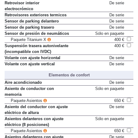
Retrovisor interior
De serie
electrocrómico
Retrovisores exteriores termicos
De serie
Sensor de parking delantero
De serie
Sensor de parking trasero
De serie
Sensor de presión de neumáticos
Sólo en paquete
Paquete Titanium X
400 €
Suspensión trasera autonivelante
400 €
(incompatible con IVDC)
Volante con ajuste horizontal
De serie
Volante con ajuste vertical
De serie
Elementos de confort
Aire acondicionado
De serie
Asiento de conductor con
Sólo en paquete
memoria
Paquete Asientos
650 €
Asiento del conductor con ajuste
De serie
eléctrico de altura
Asientos delanteros con ajuste
Sólo en paquete
eléctrico (8 posiciones)
Paquete Asientos
650 €
Asientos delanteros con ajuste
De serie