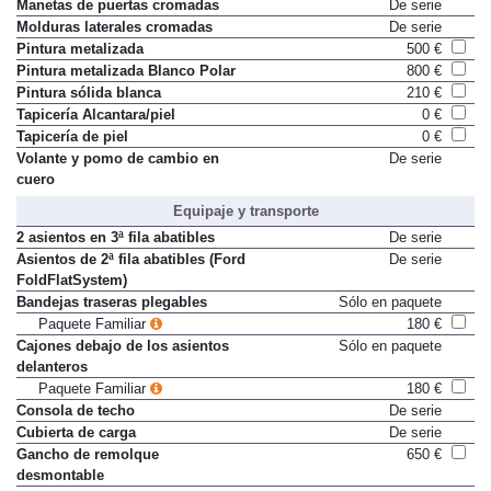
Manetas de puertas cromadas
De serie
Molduras laterales cromadas
De serie
Pintura metalizada
500 €
Pintura metalizada Blanco Polar
800 €
Pintura sólida blanca
210 €
Tapicería Alcantara/piel
0 €
Tapicería de piel
0 €
Volante y pomo de cambio en
De serie
cuero
Equipaje y transporte
2 asientos en 3ª fila abatibles
De serie
Asientos de 2ª fila abatibles (Ford
De serie
FoldFlatSystem)
Bandejas traseras plegables
Sólo en paquete
Paquete Familiar
180 €
Cajones debajo de los asientos
Sólo en paquete
delanteros
Paquete Familiar
180 €
Consola de techo
De serie
Cubierta de carga
De serie
Gancho de remolque
650 €
desmontable