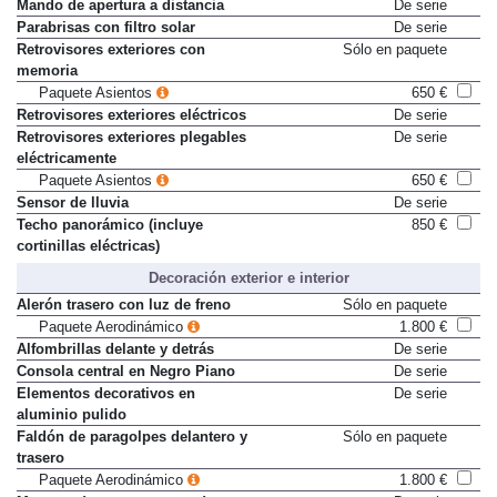
Mando de apertura a distancia
De serie
Parabrisas con filtro solar
De serie
Retrovisores exteriores con
Sólo en paquete
memoria
Paquete Asientos
650 €
Retrovisores exteriores eléctricos
De serie
Retrovisores exteriores plegables
De serie
eléctricamente
Paquete Asientos
650 €
Sensor de lluvia
De serie
Techo panorámico (incluye
850 €
cortinillas eléctricas)
Decoración exterior e interior
Alerón trasero con luz de freno
Sólo en paquete
Paquete Aerodinámico
1.800 €
Alfombrillas delante y detrás
De serie
Consola central en Negro Piano
De serie
Elementos decorativos en
De serie
aluminio pulido
Faldón de paragolpes delantero y
Sólo en paquete
trasero
Paquete Aerodinámico
1.800 €