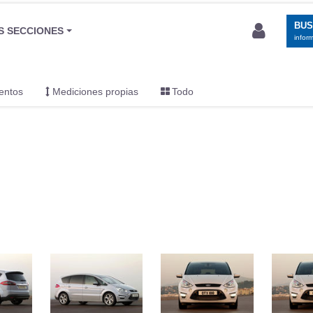
BU
S SECCIONES
infor
entos
Mediciones propias
Todo