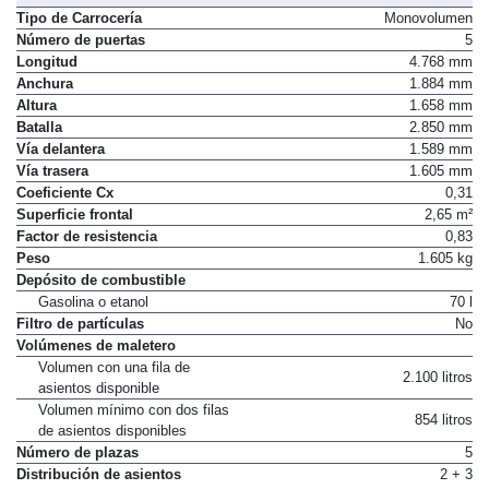
Tipo de Carrocería
Monovolumen
Número de puertas
5
Longitud
4.768 mm
Anchura
1.884 mm
Altura
1.658 mm
Batalla
2.850 mm
Vía delantera
1.589 mm
Vía trasera
1.605 mm
Coeficiente Cx
0,31
Superficie frontal
2,65 m²
Factor de resistencia
0,83
Peso
1.605 kg
Depósito de combustible
Gasolina o etanol
70 l
Filtro de partículas
No
Volúmenes de maletero
Volumen con una fila de
2.100 litros
asientos disponible
Volumen mínimo con dos filas
854 litros
de asientos disponibles
Número de plazas
5
Distribución de asientos
2 + 3