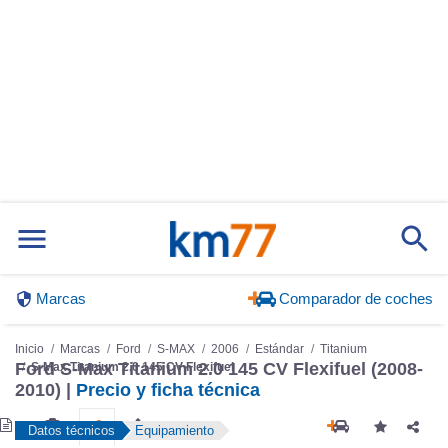
Marcas
Comparador de coches
Inicio
Marcas
Ford
S-MAX
2006
Estándar
Titanium
Ford S-Max Titanium 2.0 145 CV Flexifuel (2008-
S-Max Titanium 2.0 145 CV Flexifuel
2010) |
Precio y ficha técnica
Datos técnicos
Equipamiento