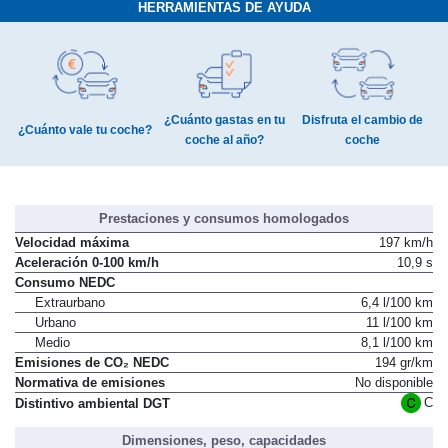
HERRAMIENTAS DE AYUDA
¿Cuánto gastas en tu
Disfruta el cambio de
¿Cuánto vale tu coche?
coche al año?
coche
Prestaciones y consumos homologados
Velocidad máxima
197 km/h
Aceleración 0-100 km/h
10,9 s
Consumo NEDC
Extraurbano
6,4 l/100 km
Urbano
11 l/100 km
Medio
8,1 l/100 km
Emisiones de CO₂ NEDC
194 gr/km
Normativa de emisiones
No disponible
C
Distintivo ambiental DGT
Dimensiones, peso, capacidades