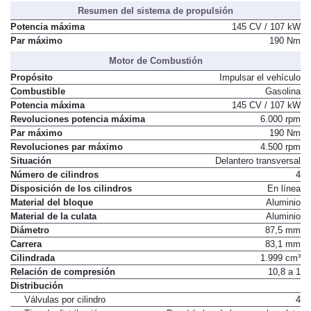
Resumen del sistema de propulsión
Potencia máxima
145 CV / 107 kW
Par máximo
190 Nm
Motor de Combustión
Propósito
Impulsar el vehículo
Combustible
Gasolina
Potencia máxima
145 CV / 107 kW
Revoluciones potencia máxima
6.000 rpm
Par máximo
190 Nm
Revoluciones par máximo
4.500 rpm
Situación
Delantero transversal
Número de cilindros
4
Disposición de los cilindros
En línea
Material del bloque
Aluminio
Material de la culata
Aluminio
Diámetro
87,5 mm
Carrera
83,1 mm
Cilindrada
1.999 cm³
Relación de compresión
10,8 a 1
Distribución
Válvulas por cilindro
4