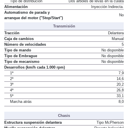
Tipo de distribución
Dos árboles de levas en la culata
Alimentación
Inyección Indirecta.
Automatismo de parada y
No
arranque del motor ("Stop/Start")
Transmisión
Tracción
Delantera
Caja de cambios
Manual
Número de velocidades
5
Tipo de mando
No disponible
Tipo de Embrague
No disponible
Tipo de mecanismo
No disponible
Desarrollos (km/h cada 1.000 rpm)
1ª
7,9
2ª
14,6
3ª
20,2
4ª
26,8
5ª
33,1
Marcha atrás
8,0
Chasis
Estructura suspensión delantera
Tipo McPherson