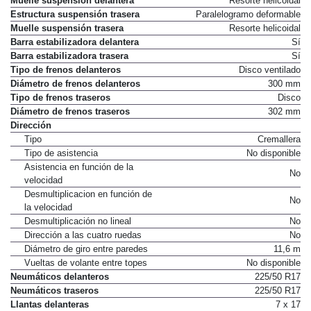
Muelle suspensión delantera
Resorte helicoidal
Estructura suspensión trasera
Paralelogramo deformable
Muelle suspensión trasera
Resorte helicoidal
Barra estabilizadora delantera
Sí
Barra estabilizadora trasera
Sí
Tipo de frenos delanteros
Disco ventilado
Diámetro de frenos delanteros
300 mm
Tipo de frenos traseros
Disco
Diámetro de frenos traseros
302 mm
Dirección
Tipo
Cremallera
Tipo de asistencia
No disponible
Asistencia en función de la
No
velocidad
Desmultiplicacion en función de
No
la velocidad
Desmultiplicación no lineal
No
Dirección a las cuatro ruedas
No
Diámetro de giro entre paredes
11,6 m
Vueltas de volante entre topes
No disponible
Neumáticos delanteros
225/50 R17
Neumáticos traseros
225/50 R17
Llantas delanteras
7 x 17