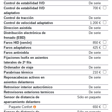
Control de estabilidad IVD
De serie
Control de estabilidad IVD
700 €
adaptativo
Control de tracción
De serie
Control de velocidad adaptativo
1.200 €
Direccion asistida
De serie
Distribución electrónica de
De serie
frenado (EBD)
Faros HID (xenón)
850 €
Faros adaptativos
425 €
Faros antiniebla
De serie
Fijaciones Isofix en asientos
De serie
laterales de 2ª fila
Ordenador de viaje
De serie
Parabrisas térmico
210 €
Reposacabezas activos en
De serie
asientos delanteros
Retrovisor interior autocrómico
De serie
Retrovisores exteriores termicos
De serie
Sensor de distancia de
Sólo en paquete
aparcamiento delantero
Paquete Confort
650 €
Sensor de distancia de
Sólo en paquete