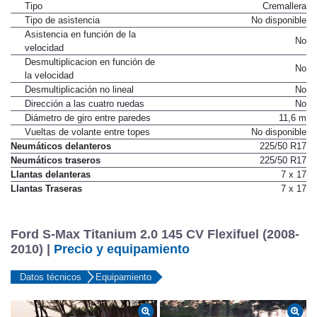
Tipo
Cremallera
Tipo de asistencia
No disponible
Asistencia en función de la
No
velocidad
Desmultiplicacion en función de
No
la velocidad
Desmultiplicación no lineal
No
Dirección a las cuatro ruedas
No
Diámetro de giro entre paredes
11,6 m
Vueltas de volante entre topes
No disponible
Neumáticos delanteros
225/50 R17
Neumáticos traseros
225/50 R17
Llantas delanteras
7 x 17
Llantas Traseras
7 x 17
Ford S-Max Titanium 2.0 145 CV Flexifuel (2008-
2010) |
Precio y equipamiento
Datos técnicos
Equipamiento