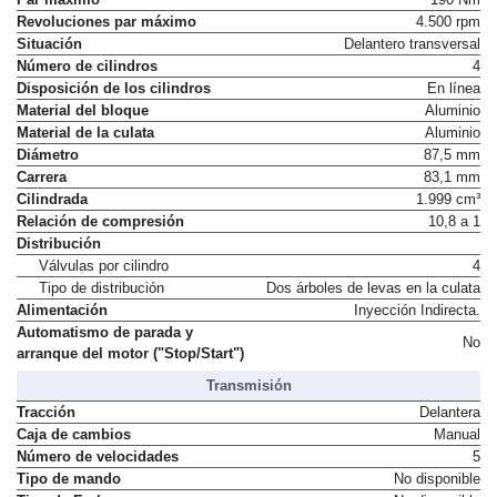
Revoluciones par máximo
4.500 rpm
Situación
Delantero transversal
Número de cilindros
4
Disposición de los cilindros
En línea
Material del bloque
Aluminio
Material de la culata
Aluminio
Diámetro
87,5 mm
Carrera
83,1 mm
Cilindrada
1.999 cm³
Relación de compresión
10,8 a 1
Distribución
Válvulas por cilindro
4
Tipo de distribución
Dos árboles de levas en la culata
Alimentación
Inyección Indirecta.
Automatismo de parada y
No
arranque del motor ("Stop/Start")
Transmisión
Tracción
Delantera
Caja de cambios
Manual
Número de velocidades
5
Tipo de mando
No disponible