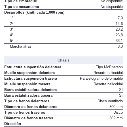
Tipo de Embrague
No disponible
Tipo de mecanismo
No disponible
Desarrollos (km/h cada 1.000 rpm)
1ª
7,9
2ª
14,6
3ª
20,2
4ª
26,8
5ª
33,1
Marcha atrás
8,0
Chasis
Estructura suspensión delantera
Tipo McPherson
Muelle suspensión delantera
Resorte helicoidal
Estructura suspensión trasera
Paralelogramo deformable
Muelle suspensión trasera
Resorte helicoidal
Barra estabilizadora delantera
Sí
Barra estabilizadora trasera
Sí
Tipo de frenos delanteros
Disco ventilado
Diámetro de frenos delanteros
300 mm
Tipo de frenos traseros
Disco
Diámetro de frenos traseros
302 mm
Dirección