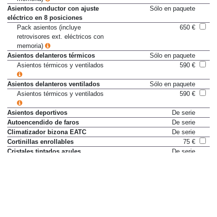
Asientos conductor con ajuste
Sólo en paquete
eléctrico en 8 posiciones
Pack asientos (incluye
650 €
retrovisores ext. eléctricos con
memoria)
Asientos delanteros térmicos
Sólo en paquete
Asientos térmicos y ventilados
590 €
Asientos delanteros ventilados
Sólo en paquete
Asientos térmicos y ventilados
590 €
Asientos deportivos
De serie
Autoencendido de faros
De serie
Climatizador bizona EATC
De serie
Cortinillas enrollables
75 €
Cristales tintados azules
De serie
Cristales tintados privacidad
De serie
Doble cierre centralizado
De serie
Elevalunas electricos delanteros
De serie
Elevalunas electricos traseros
De serie
Freno de aparcamiento eléctrico
Sólo en paquete
Paquete Confort
650 €