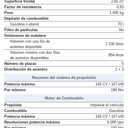
Superficie frontal
2,65 m²
Factor de resistencia
0,83
Peso
1.605 kg
Depósito de combustible
Gasolina o etanol
70 l
Filtro de partículas
No
Volúmenes de maletero
Volumen con una fila de
2.100 litros
asientos disponible
Volumen mínimo con dos filas
854 litros
de asientos disponibles
Número de plazas
5
Distribución de asientos
2 + 3
Resumen del sistema de propulsión
Potencia máxima
145 CV / 107 kW
Par máximo
190 Nm
Motor de Combustión
Propósito
Impulsar el vehículo
Combustible
Gasolina
Potencia máxima
145 CV / 107 kW
Revoluciones potencia máxima
6.000 rpm
Par máximo
190 Nm