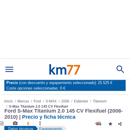
Precio
(con descuento y equipamiento seleccionado)
25.525 €
Marcas
Comparador de coches
Coste opciones seleccionadas:
0 €
Inicio
Marcas
Ford
S-MAX
2006
Estándar
Titanium
S-Max Titanium 2.0 145 CV Flexifuel
Ford S-Max Titanium 2.0 145 CV Flexifuel (2008-
2010) |
Precio y ficha técnica
Datos técnicos
Equipamiento