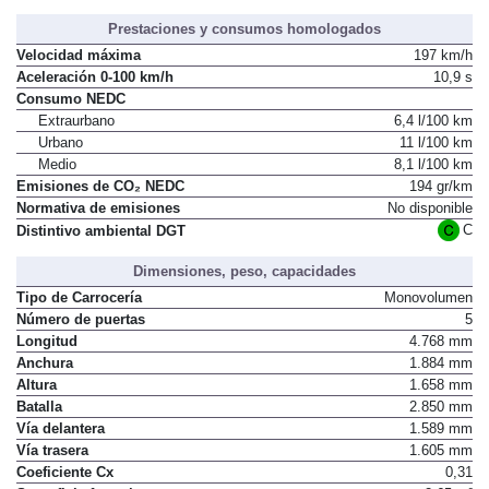
Prestaciones y consumos homologados
Velocidad máxima
197 km/h
Aceleración 0-100 km/h
10,9 s
Consumo NEDC
Extraurbano
6,4 l/100 km
Urbano
11 l/100 km
Medio
8,1 l/100 km
Emisiones de CO₂ NEDC
194 gr/km
Normativa de emisiones
No disponible
C
Distintivo ambiental DGT
Dimensiones, peso, capacidades
Tipo de Carrocería
Monovolumen
Número de puertas
5
Longitud
4.768 mm
Anchura
1.884 mm
Altura
1.658 mm
Batalla
2.850 mm
Vía delantera
1.589 mm
Vía trasera
1.605 mm
Coeficiente Cx
0,31