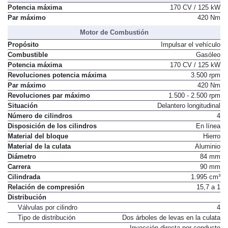
Potencia máxima
170 CV / 125 kW
Par máximo
420 Nm
Motor de Combustión
Propósito
Impulsar el vehículo
Combustible
Gasóleo
Potencia máxima
170 CV / 125 kW
Revoluciones potencia máxima
3.500 rpm
Par máximo
420 Nm
Revoluciones par máximo
1.500 - 2.500 rpm
Situación
Delantero longitudinal
Número de cilindros
4
Disposición de los cilindros
En línea
Material del bloque
Hierro
Material de la culata
Aluminio
Diámetro
84 mm
Carrera
90 mm
Cilindrada
1.995 cm³
Relación de compresión
15,7 a 1
Distribución
Válvulas por cilindro
4
Tipo de distribución
Dos árboles de levas en la culata
Inyección directa por conducto