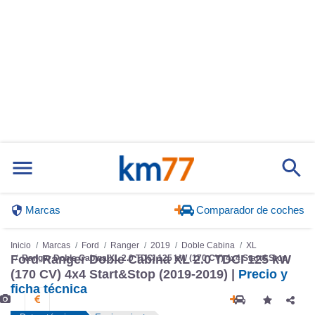
Marcas
Comparador de coches
Inicio
Marcas
Ford
Ranger
2019
Doble Cabina
XL
Ford Ranger Doble Cabina XL 2.0 TDCI 125 kW
Ranger Doble Cabina XL 2.0 TDCI 125 kW (170 CV) 4x4 Start&Stop
(170 CV) 4x4 Start&Stop (2019-2019) |
Precio y
ficha técnica