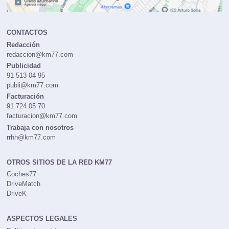
CONTACTOS
Redacción
redaccion@km77.com
Publicidad
91 513 04 95
publi@km77.com
Facturación
91 724 05 70
facturacion@km77.com
Trabaja con nosotros
rrhh@km77.com
OTROS SITIOS DE LA RED KM77
Coches77
DriveMatch
DriveK
ASPECTOS LEGALES