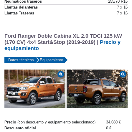
Neumáticos traseros
255/70 R16
Llantas delanteras
7 x 16
Llantas Traseras
7 x 16
Ford Ranger Doble Cabina XL 2.0 TDCI 125 kW
(170 CV) 4x4 Start&Stop (2019-2019) |
Precio y
equipamiento
Datos técnicos
Equipamiento
Precio
(con descuento y equipamiento seleccionado)
34.080 €
Descuento oficial
0 €