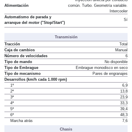
Alimentación
común. Turbo. Geometría variable.
Intercooler
Automatismo de parada y
Sí
arranque del motor ("Stop/Start")
Transmisión
Tracción
Total
Caja de cambios
Manual
Número de velocidades
6
Tipo de mando
No disponible
Tipo de Embrague
Embrague monodisco en seco
Tipo de mecanismo
Pares de engranajes
Desarrollos (km/h cada 1.000 rpm)
1ª
6,9
2ª
13,8
3ª
23,9
4ª
33,3
5ª
39,4
6ª
48,3
Marcha atrás
7,6
Chasis