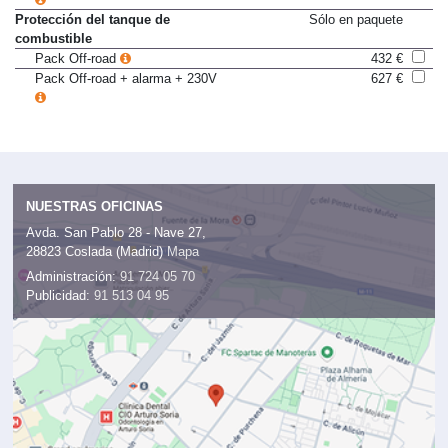
Protección del tanque de
Sólo en paquete
combustible
Pack Off-road
432 €
Pack Off-road + alarma + 230V
627 €
NUESTRAS OFICINAS
Avda. San Pablo 28 - Nave 27,
28823 Coslada (Madrid)
Mapa
Administración:
91 724 05 70
Publicidad:
91 513 04 95