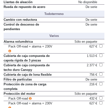
Llantas de aleación
No disponible
Rueda de repuesto de acero
De serie
Todoterrreno
Cambio con reductora
De serie
Control de descenso de
De serie
pendientes
Varios
Alarma volumétrica
Sólo en paquete
Pack Off-road + alarma + 230V
627 €
Cubierta de caja compuesta de
1.513 €
capota rígida de 3 piezas
Cubierta de caja compuesta de
2.377 €
techo duro Canopy
Cubierta de caja de lona flexible
756 €
Filtro de partículas
De serie
Protección de zona de carga
216 €
completa
Protección del motor
Sólo en paquete
Pack Off-road
432 €
Pack Off-road + alarma + 230V
627 €