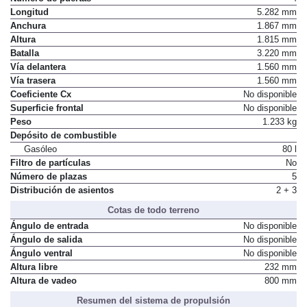
Longitud
5.282 mm
Anchura
1.867 mm
Altura
1.815 mm
Batalla
3.220 mm
Vía delantera
1.560 mm
Vía trasera
1.560 mm
Coeficiente Cx
No disponible
Superficie frontal
No disponible
Peso
1.233 kg
Depósito de combustible
Gasóleo
80 l
Filtro de partículas
No
Número de plazas
5
Distribución de asientos
2 + 3
Cotas de todo terreno
Ángulo de entrada
No disponible
Ángulo de salida
No disponible
Ángulo ventral
No disponible
Altura libre
232 mm
Altura de vadeo
800 mm
Resumen del sistema de propulsión