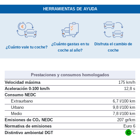
HERRAMIENTAS DE AYUDA
¿Cuánto gastas en tu
Disfruta el cambio de
¿Cuánto vale tu coche?
coche al año?
coche
Prestaciones y consumos homologados
Velocidad máxima
175 km/h
Aceleración 0-100 km/h
12,8 s
Consumo NEDC
Extraurbano
6,7 l/100 km
Urbano
9,8 l/100 km
Medio
7,8 l/100 km
Emisiones de CO₂ NEDC
207 gr/km
Normativa de emisiones
Euro 6
C
Distintivo ambiental DGT