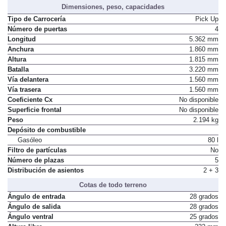
Dimensiones, peso, capacidades
Tipo de Carrocería
Pick Up
Número de puertas
4
Longitud
5.362 mm
Anchura
1.860 mm
Altura
1.815 mm
Batalla
3.220 mm
Vía delantera
1.560 mm
Vía trasera
1.560 mm
Coeficiente Cx
No disponible
Superficie frontal
No disponible
Peso
2.194 kg
Depósito de combustible
Gasóleo
80 l
Filtro de partículas
No
Número de plazas
5
Distribución de asientos
2 + 3
Cotas de todo terreno
Ángulo de entrada
28 grados
Ángulo de salida
28 grados
Ángulo ventral
25 grados