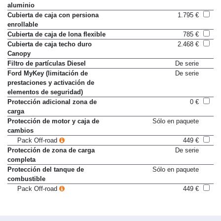
aluminio
Cubierta de caja con persiona
1.795 €
enrollable
Cubierta de caja de lona flexible
785 €
Cubierta de caja techo duro
2.468 €
Canopy
Filtro de partículas Diesel
De serie
Ford MyKey (limitación de
De serie
prestaciones y activación de
elementos de seguridad)
Protección adicional zona de
0 €
carga
Protección de motor y caja de
Sólo en paquete
cambios
Pack Off-road
449 €
Protección de zona de carga
De serie
completa
Protección del tanque de
Sólo en paquete
combustible
Pack Off-road
449 €