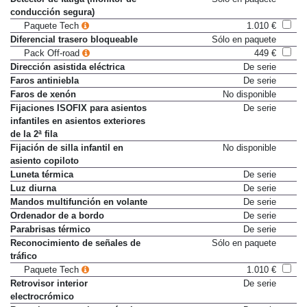
conducción segura)
Paquete Tech
1.010 €
Diferencial trasero bloqueable
Sólo en paquete
Pack Off-road
449 €
Dirección asistida eléctrica
De serie
Faros antiniebla
De serie
Faros de xenón
No disponible
Fijaciones ISOFIX para asientos
De serie
infantiles en asientos exteriores
de la 2ª fila
Fijación de silla infantil en
No disponible
asiento copiloto
Luneta térmica
De serie
Luz diurna
De serie
Mandos multifunción en volante
De serie
Ordenador de a bordo
De serie
Parabrisas térmico
De serie
Reconocimiento de señales de
Sólo en paquete
tráfico
Paquete Tech
1.010 €
Retrovisor interior
De serie
electrocrómico