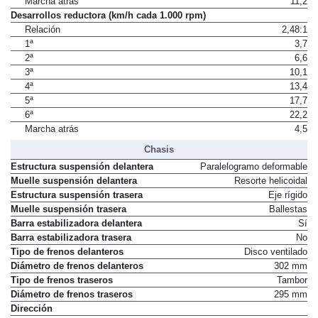
Marcha atrás
11,2
Desarrollos reductora (km/h cada 1.000 rpm)
Relación
2,48:1
1ª
3,7
2ª
6,6
3ª
10,1
4ª
13,4
5ª
17,7
6ª
22,2
Marcha atrás
4,5
Chasis
Estructura suspensión delantera
Paralelogramo deformable
Muelle suspensión delantera
Resorte helicoidal
Estructura suspensión trasera
Eje rígido
Muelle suspensión trasera
Ballestas
Barra estabilizadora delantera
Sí
Barra estabilizadora trasera
No
Tipo de frenos delanteros
Disco ventilado
Diámetro de frenos delanteros
302 mm
Tipo de frenos traseros
Tambor
Diámetro de frenos traseros
295 mm
Dirección