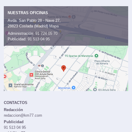
NUESTRAS OFICINAS
Avda. San Pablo 28 - Nave 27,
28823 Coslada (Madrid)
Mapa
Administración:
91 724 05 70
Publicidad:
91 513 04 95
CONTACTOS
Redacción
redaccion@km77.com
Publicidad
91 513 04 95