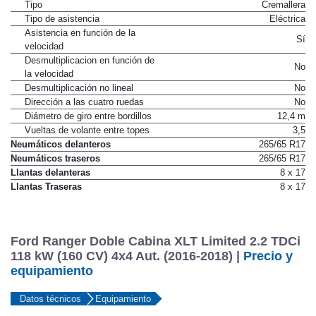
Tipo
Cremallera
Tipo de asistencia
Eléctrica
Asistencia en función de la
Sí
velocidad
Desmultiplicacion en función de
No
la velocidad
Desmultiplicación no lineal
No
Dirección a las cuatro ruedas
No
Diámetro de giro entre bordillos
12,4 m
Vueltas de volante entre topes
3,5
Neumáticos delanteros
265/65 R17
Neumáticos traseros
265/65 R17
Llantas delanteras
8 x 17
Llantas Traseras
8 x 17
Ford Ranger Doble Cabina XLT Limited 2.2 TDCi
118 kW (160 CV) 4x4 Aut. (2016-2018) |
Precio y
equipamiento
Datos técnicos
Equipamiento