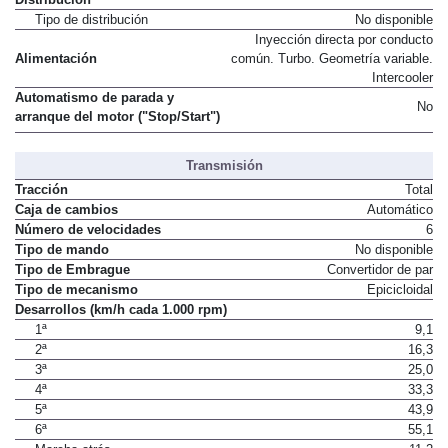
Tipo de distribución
No disponible
Inyección directa por conducto
Alimentación
común. Turbo. Geometría variable.
Intercooler
Automatismo de parada y
No
arranque del motor ("Stop/Start")
Transmisión
Tracción
Total
Caja de cambios
Automático
Número de velocidades
6
Tipo de mando
No disponible
Tipo de Embrague
Convertidor de par
Tipo de mecanismo
Epicicloidal
Desarrollos (km/h cada 1.000 rpm)
1ª
9,1
2ª
16,3
3ª
25,0
4ª
33,3
5ª
43,9
6ª
55,1