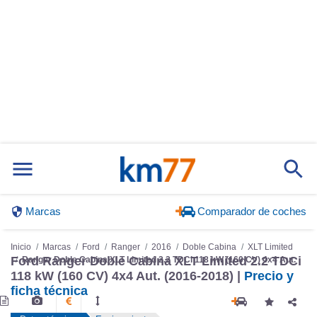
Marcas
Comparador de coches
Inicio
Marcas
Ford
Ranger
2016
Doble Cabina
XLT Limited
Ford Ranger Doble Cabina XLT Limited 2.2 TDCi
Ranger Doble Cabina XLT Limited 2.2 TDCi 118 kW (160 CV) 4x4 Aut.
118 kW (160 CV) 4x4 Aut. (2016-2018) |
Precio y
ficha técnica