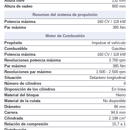
Altura libre
232 mm
Altura de vadeo
800 mm
Resumen del sistema de propulsión
Potencia máxima
160 CV / 118 kW
Par máximo
385 Nm
Motor de Combustión
Propósito
Impulsar el vehículo
Combustible
Gasóleo
Potencia máxima
160 CV / 118 kW
Revoluciones potencia máxima
3.700 rpm
Par máximo
385 Nm
Revoluciones par máximo
1.500 - 2.500 rpm
Situación
Delantero longitudinal
Número de cilindros
4
Disposición de los cilindros
En línea
Material del bloque
Hierro
Material de la culata
No disponible
Diámetro
86 mm
Carrera
94,6 mm
Cilindrada
2.198 cm³
Relación de compresión
15,7 a 1
Distribución