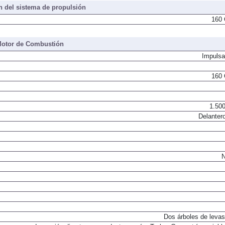
 del sistema de propulsión
160 
otor de Combustión
Impulsa
160 
1.500
Delantero
N
Dos árboles de levas