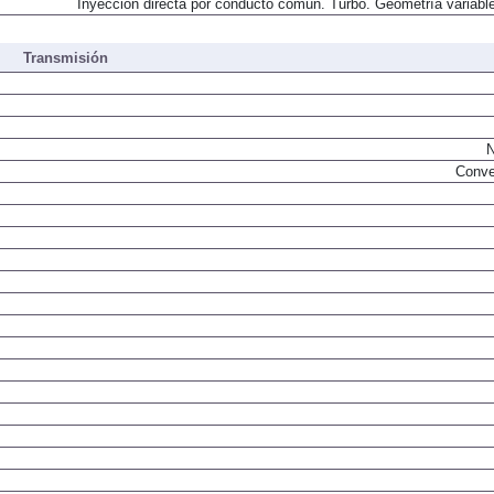
Inyección directa por conducto común. Turbo. Geometría variable
Transmisión
N
Conve