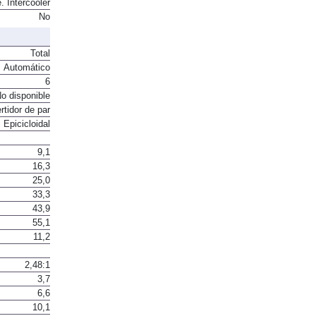
. Intercooler
No
Total
Automático
6
o disponible
rtidor de par
Epicicloidal
9,1
16,3
25,0
33,3
43,9
55,1
11,2
2,48:1
3,7
6,6
10,1