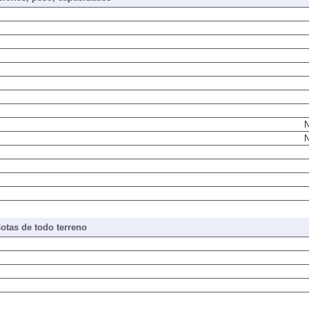
N
N
otas de todo terreno