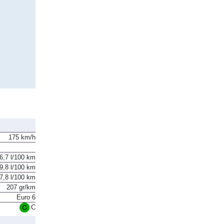
175 km/h
6,7 l/100 km
9,8 l/100 km
7,8 l/100 km
207 gr/km
Euro 6
C