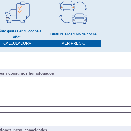
nto gastas en tu coche al
Disfruta el cambio de coche
año?
CALCULADORA
VER PRECIO
nes y consumos homologados
iones, peso, capacidades