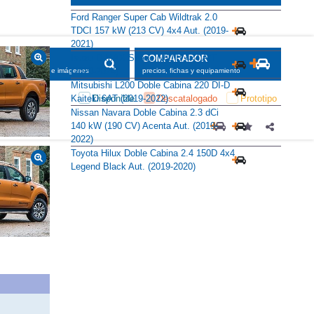
Ford Ranger Super Cab Wildtrak 2.0
TDCI 157 kW (213 CV) 4x4 Aut. (2019-
2021)
Isuzu D-MAX Space N60 B 4x4 A/T
SCADOR
COMPARADOR
(2020-2024)
maciones, fichas e imágenes
precios, fichas y equipamiento
Mitsubishi L200 Doble Cabina 220 DI-D
Disponible
Descatalogado
Prototipo
Kaiteki 6AT (2019-2022)
Nissan Navara Doble Cabina 2.3 dCi
140 kW (190 CV) Acenta Aut. (2019-
2022)
Toyota Hilux Doble Cabina 2.4 150D 4x4
Legend Black Aut. (2019-2020)