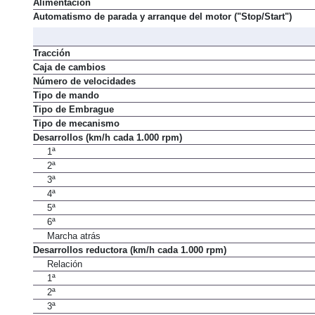
Alimentación
Automatismo de parada y arranque del motor ("Stop/Start")
Tracción
Caja de cambios
Número de velocidades
Tipo de mando
Tipo de Embrague
Tipo de mecanismo
Desarrollos (km/h cada 1.000 rpm)
1ª
2ª
3ª
4ª
5ª
6ª
Marcha atrás
Desarrollos reductora (km/h cada 1.000 rpm)
Relación
1ª
2ª
3ª