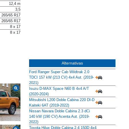
12,4 m
3,5
265/65 R17
265/65 R17
8 x 17
8 x 17
Alternativas
Ford Ranger Super Cab Wildtrak 2.0
TDCI 157 kW (213 CV) 4x4 Aut. (2019-
2021)
Isuzu D-MAX Space N60 B 4x4 A/T
(2020-2024)
Mitsubishi L200 Doble Cabina 220 DI-D
Kaiteki 6AT (2019-2022)
Nissan Navara Doble Cabina 2.3 dCi
140 kW (190 CV) Acenta Aut. (2019-
2022)
Toyota Hilux Doble Cabina 2.4 150D 4x4