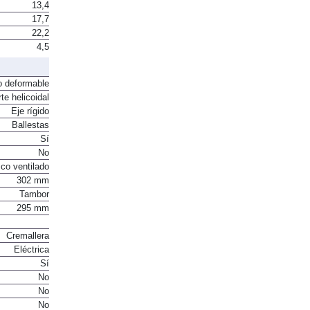
13,4
17,7
22,2
4,5
o deformable
te helicoidal
Eje rígido
Ballestas
Sí
No
co ventilado
302 mm
Tambor
295 mm
Cremallera
Eléctrica
Sí
No
No
No