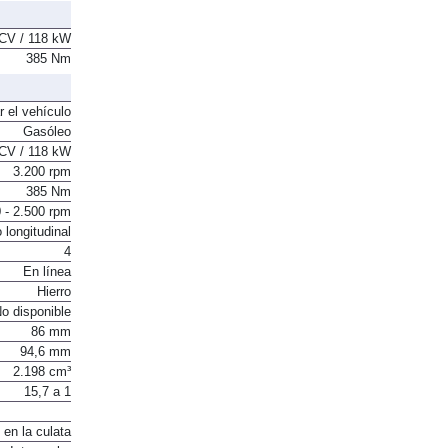
CV / 118 kW
385 Nm
r el vehículo
Gasóleo
CV / 118 kW
3.200 rpm
385 Nm
 - 2.500 rpm
 longitudinal
4
En línea
Hierro
o disponible
86 mm
94,6 mm
2.198 cm³
15,7 a 1
 en la culata