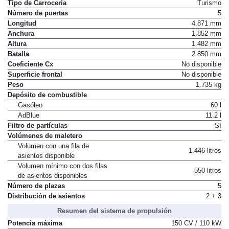
Tipo de Carrocería
Turismo
Número de puertas
5
Longitud
4.871 mm
Anchura
1.852 mm
Altura
1.482 mm
Batalla
2.850 mm
Coeficiente Cx
No disponible
Superficie frontal
No disponible
Peso
1.735 kg
Depósito de combustible
Gasóleo
60 l
AdBlue
11,2 l
Filtro de partículas
Sí
Volúmenes de maletero
Volumen con una fila de
1.446 litros
asientos disponible
Volumen mínimo con dos filas
550 litros
de asientos disponibles
Número de plazas
5
Distribución de asientos
2 + 3
Resumen del sistema de propulsión
Potencia máxima
150 CV / 110 kW