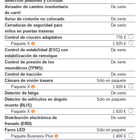
detección peatones y ciclistas
Avisador de cambio involuntario
De serie
de carril
Aviso de cinturón no colocado
De serie
Cerraduras de seguridad para
De serie
niños en puertas traseras
Control de crucero adaptativo
776 €
Paquete X
1.920 €
Control de estabilidad (ESC) con
De serie
estabilización de remolque
Control de presión de los
De serie
neumáticos (TPMS)
Control de tracción
De serie
Cámara de visión trasera
Sólo en paquete
Paquete X
1.920 €
Detector de fatiga
De serie
Detector de vehículos en ángulo
Sólo en paquete
muerto (BLIS)
Paquete X
1.920 €
Distribución electrónica de
De serie
frenado (EBD)
Faros LED
Sólo en paquete
Paquete Business Plus
1.400 €