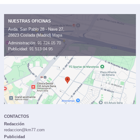
NUESTRAS OFICINAS
Avda. San Pablo 28 - Nave 27,
28823 Coslada (Madrid)
Mapa
Administración:
91 724 05 70
Publicidad:
91 513 04 95
CONTACTOS
Redacción
redaccion@km77.com
Publicidad