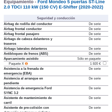
Equipamiento -
Ford Mondeo 5 puertas ST-Line
2.0 TDCi 110 kW (150 CV) E-Shifter (2020-2022)
Seguridad y conducción
Airbag de rodilla del conductor
De serie
Airbag frontal conductor
De serie
Airbag frontal pasajero
De serie
Airbags de cabeza delanteros y
De serie
traseros
Airbags laterales delanteros
De serie
Antibloqueo de frenos (ABS)
De serie
Aparcamiento asistido
Sólo en paquete
Paquete X
1.920 €
Asistencia a la frenada de
De serie
emergencia (EBA)
Asistencia al arranque en
De serie
pendiente
Asistencia de emergencia Ford
De serie
SYNC 3.2
Asistente de mantenimiento de
De serie
carril
Asistente de pre-colisión con
De serie