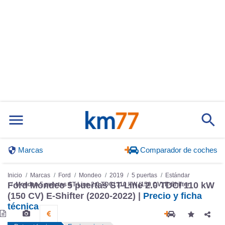
Marcas
Comparador de coches
Inicio
Marcas
Ford
Mondeo
2019
5 puertas
Estándar
Ford Mondeo 5 puertas ST-Line 2.0 TDCi 110 kW
Mondeo 5 puertas ST-Line 2.0 TDCi 110 kW (150 CV) E-Shifter
(150 CV) E-Shifter (2020-2022) |
Precio y ficha
técnica