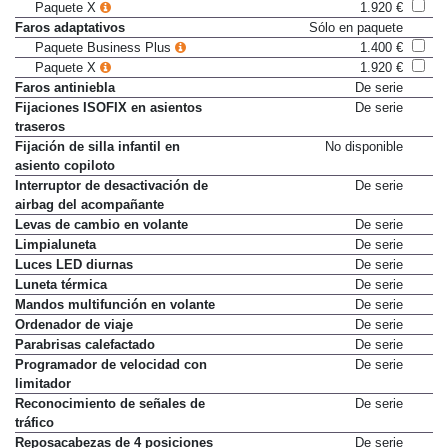
Paquete X
1.920 €
Faros adaptativos
Sólo en paquete
Paquete Business Plus
1.400 €
Paquete X
1.920 €
Faros antiniebla
De serie
Fijaciones ISOFIX en asientos
De serie
traseros
Fijación de silla infantil en
No disponible
asiento copiloto
Interruptor de desactivación de
De serie
airbag del acompañante
Levas de cambio en volante
De serie
Limpialuneta
De serie
Luces LED diurnas
De serie
Luneta térmica
De serie
Mandos multifunción en volante
De serie
Ordenador de viaje
De serie
Parabrisas calefactado
De serie
Programador de velocidad con
De serie
limitador
Reconocimiento de señales de
De serie
tráfico
Reposacabezas de 4 posiciones
De serie