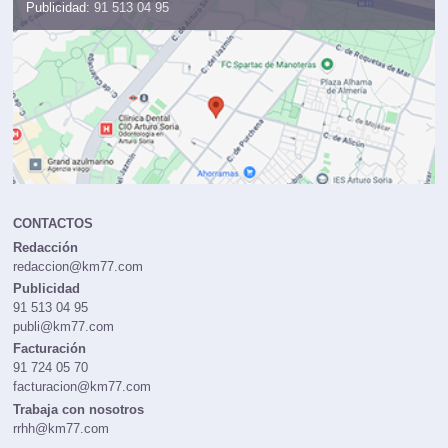
Administración:
91 724 05 70
Publicidad:
91 513 04 95
CONTACTOS
Redacción
redaccion@km77.com
Publicidad
91 513 04 95
publi@km77.com
Facturación
91 724 05 70
facturacion@km77.com
Trabaja con nosotros
rrhh@km77.com