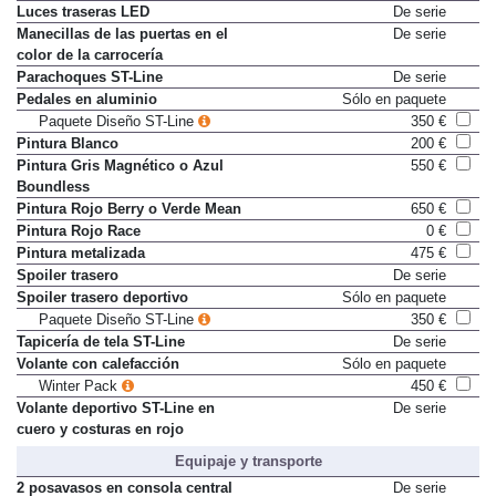
Cluster digital de 31,2 cm (12,3")
De serie
Luces traseras LED
De serie
Manecillas de las puertas en el
De serie
color de la carrocería
Parachoques ST-Line
De serie
Pedales en aluminio
Sólo en paquete
Paquete Diseño ST-Line
350 €
Pintura Blanco
200 €
Pintura Gris Magnético o Azul
550 €
Boundless
Pintura Rojo Berry o Verde Mean
650 €
Pintura Rojo Race
0 €
Pintura metalizada
475 €
Spoiler trasero
De serie
Spoiler trasero deportivo
Sólo en paquete
Paquete Diseño ST-Line
350 €
Tapicería de tela ST-Line
De serie
Volante con calefacción
Sólo en paquete
Winter Pack
450 €
Volante deportivo ST-Line en
De serie
cuero y costuras en rojo
Equipaje y transporte