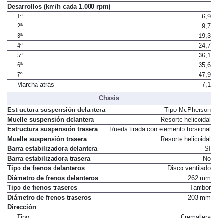
Tipo de mecanismo
Pares de engranajes
Desarrollos (km/h cada 1.000 rpm)
1ª
6,9
2ª
9,7
3ª
19,3
4ª
24,7
5ª
36,1
6ª
35,6
7ª
47,9
Marcha atrás
7,1
Chasis
Estructura suspensión delantera
Tipo McPherson
Muelle suspensión delantera
Resorte helicoidal
Estructura suspensión trasera
Rueda tirada con elemento torsional
Muelle suspensión trasera
Resorte helicoidal
Barra estabilizadora delantera
Sí
Barra estabilizadora trasera
No
Tipo de frenos delanteros
Disco ventilado
Diámetro de frenos delanteros
262 mm
Tipo de frenos traseros
Tambor
Diámetro de frenos traseros
203 mm
Dirección