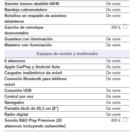
2 posavasos en consola central
De serie
Asiento trasero abatible 60/40
De serie
Bandeja cubremaletero
De serie
Bolsillos en respaldo de asientos
De serie
delanteros
Gancho de remolque
300 €
desmontable
Guantera con iluminación
De serie
Maletero con iluminación
De serie
Equipos de sonido y multimedia
6 altavoces
De serie
Apple CarPlay y Android Auto
De serie
Cargador inalámbrico de móvil
De serie
Conexión Bluetooth para teléfono
De serie
móvil
Conexión USB
De serie
Control por voz
De serie
Navegador
De serie
Pantalla táctil de 20,3 cm (8")
De serie
Radio digital
De serie
Sonido B&O Play Premium (10
400 €
altavoces incluyendo subwoofer)