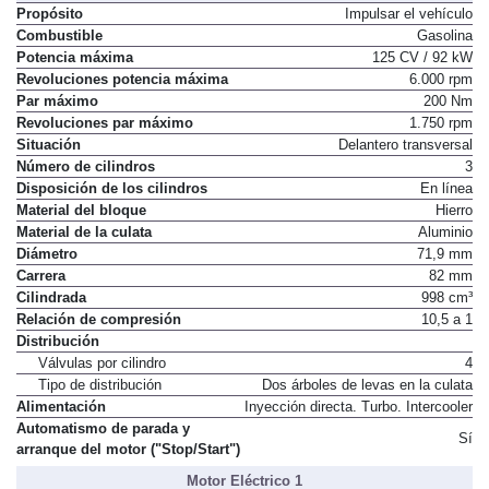
Motor de Combustión
Propósito
Impulsar el vehículo
Combustible
Gasolina
Potencia máxima
125 CV / 92 kW
Revoluciones potencia máxima
6.000 rpm
Par máximo
200 Nm
Revoluciones par máximo
1.750 rpm
Situación
Delantero transversal
Número de cilindros
3
Disposición de los cilindros
En línea
Material del bloque
Hierro
Material de la culata
Aluminio
Diámetro
71,9 mm
Carrera
82 mm
Cilindrada
998 cm³
Relación de compresión
10,5 a 1
Distribución
Válvulas por cilindro
4
Tipo de distribución
Dos árboles de levas en la culata
Alimentación
Inyección directa. Turbo. Intercooler
Automatismo de parada y
Sí
arranque del motor ("Stop/Start")