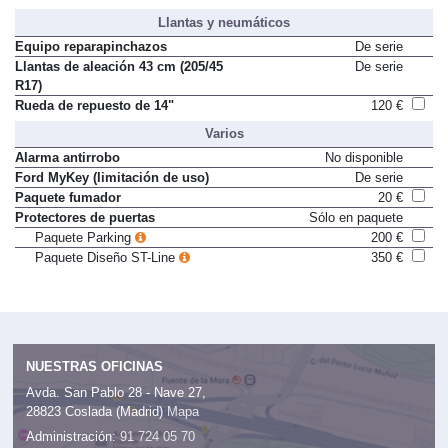
Llantas y neumáticos
Equipo reparapinchazos
De serie
Llantas de aleación 43 cm (205/45
De serie
R17)
Rueda de repuesto de 14"
120 €
Varios
Alarma antirrobo
No disponible
Ford MyKey (limitación de uso)
De serie
Paquete fumador
20 €
Protectores de puertas
Sólo en paquete
Paquete Parking
200 €
Paquete Diseño ST-Line
350 €
NUESTRAS OFICINAS
Avda. San Pablo 28 - Nave 27,
28823 Coslada (Madrid)
Mapa