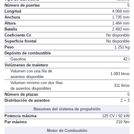
Tipo de Carrocería
Turismo
Número de puertas
5
Longitud
4.069 mm
Anchura
1.735 mm
Altura
1.484 mm
Batalla
2.493 mm
Coeficiente Cx
No disponible
Superficie frontal
No disponible
Peso
1.251 kg
Depósito de combustible
Gasolina
42 l
Volúmenes de maletero
Volumen con una fila de
1.093 litros
asientos disponible
Volumen mínimo con dos filas
311 litros
de asientos disponibles
Número de plazas
5
Distribución de asientos
2 + 3
Resumen del sistema de propulsión
Potencia máxima
125 CV / 92 kW
Par máximo
210 Nm