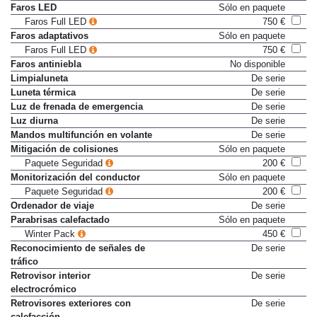
Dirección asistida eléctrica
De serie
Faros LED
Sólo en paquete
Faros Full LED
750 €
Faros adaptativos
Sólo en paquete
Faros Full LED
750 €
Faros antiniebla
No disponible
Limpialuneta
De serie
Luneta térmica
De serie
Luz de frenada de emergencia
De serie
Luz diurna
De serie
Mandos multifunción en volante
De serie
Mitigación de colisiones
Sólo en paquete
Paquete Seguridad
200 €
Monitorización del conductor
Sólo en paquete
Paquete Seguridad
200 €
Ordenador de viaje
De serie
Parabrisas calefactado
Sólo en paquete
Winter Pack
450 €
Reconocimiento de señales de
De serie
tráfico
Retrovisor interior
De serie
electrocrómico
Retrovisores exteriores con
De serie