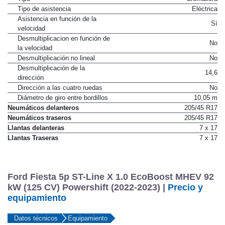
Tipo
Cremallera
Tipo de asistencia
Eléctrica
Asistencia en función de la
Sí
velocidad
Desmultiplicacion en función de
No
la velocidad
Desmultiplicación no lineal
No
Desmultiplicación de la
14,6
dirección
Dirección a las cuatro ruedas
No
Diámetro de giro entre bordillos
10,05 m
Neumáticos delanteros
205/45 R17
Neumáticos traseros
205/45 R17
Llantas delanteras
7 x 17
Llantas Traseras
7 x 17
Ford Fiesta 5p ST-Line X 1.0 EcoBoost MHEV 92
kW (125 CV) Powershift (2022-2023) |
Precio y
equipamiento