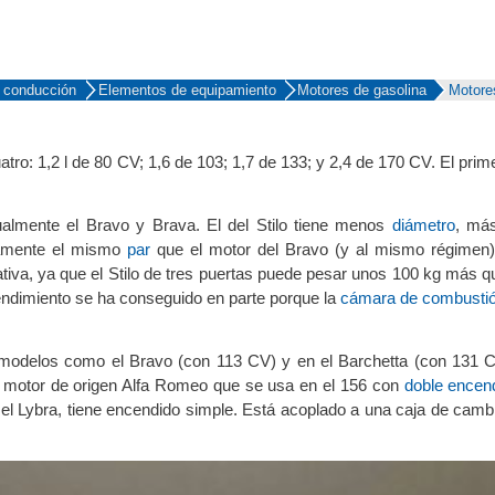
 conducción
Elementos de equipamiento
Motores de gasolina
Motore
El prime
tro: 1,2 l de 80 CV; 1,6 de 103; 1,7 de 133; y 2,4 de 170 CV.
ualmente el Bravo y Brava. El del Stilo tiene menos
diámetro
, m
amente el mismo
par
que el motor del Bravo (y al mismo régimen
tiva, ya que el Stilo de tres puertas puede pesar unos 100 kg más q
rendimiento se ha conseguido en parte porque la
cámara de combusti
s modelos como el Bravo (con 113 CV) y en el Barchetta (con 131 C
un motor de origen Alfa Romeo que se usa en el 156 con
doble encen
 el Lybra, tiene encendido simple. Está acoplado a una caja de cam