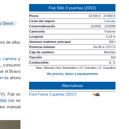
Fiat Stilo 3 puertas (2002)
Precio
10.535 € - 23.800 €
Coste del seguro
Calcular
s Diesel
Comercialización
11/2001 - 12/2008
Carrocería
Turismo
Longitud
4,18 m
ro de ellos
Volumen maletero principal
305 l
Potencia máxima
De 80 a 170 CV
Caja de cambios
Man/Aut
Tracción
Del
ás
carrera
y
Combustible
D, G
), consume
Man: Manual | Aut: Automático | D: Gasóleo | G: Gasolina
ue el Bravo
Ver precios, datos y equipamiento
ón
es ahora
Alternativas
V). Fiat se
Ford Fiesta 3 puertas (2017)
dido
(no se
bios manual