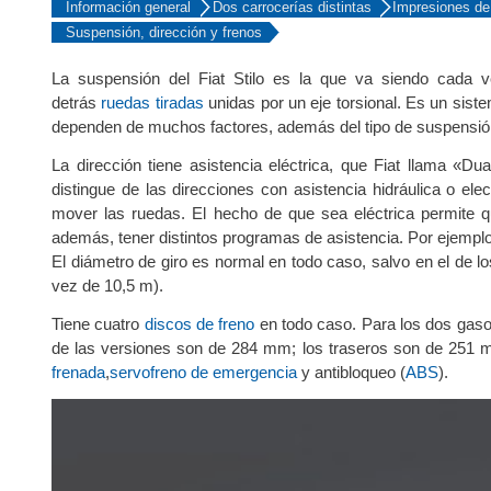
Información general
Dos carrocerías distintas
Impresiones de
Suspensión, dirección y frenos
La suspensión del Fiat Stilo es la que va siendo cada 
detrás
ruedas tiradas
unidas por un eje torsional. Es un sist
dependen de muchos factores, además del tipo de suspensió
La dirección tiene asistencia eléctrica, que Fiat llama «D
distingue de las direcciones con asistencia hidráulica o ele
mover las ruedas. El hecho de que sea eléctrica permite qu
además, tener distintos programas de asistencia. Por ejempl
El diámetro de giro es normal en todo caso, salvo en el de l
vez de 10,5 m).
Tiene cuatro
discos de freno
en todo caso. Para los dos gaso
de las versiones son de 284 mm; los traseros son de 251 m
frenada
,
servofreno de emergencia
y antibloqueo (
ABS
).