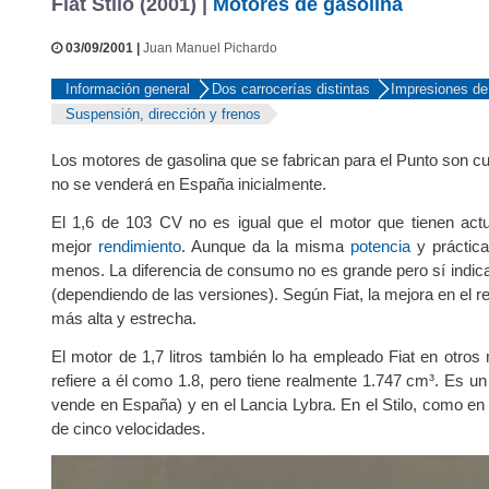
Fiat Stilo (2001) |
Motores de gasolina
03/09/2001 |
Juan Manuel Pichardo
Información general
Dos carrocerías distintas
Impresiones de
Suspensión, dirección y frenos
Los motores de gasolina que se fabrican para el Punto son cua
no se venderá en España inicialmente.
El 1,6 de 103 CV no es igual que el motor que tienen act
mejor
rendimiento
. Aunque da la misma
potencia
y práctic
menos. La diferencia de consumo no es grande pero sí indica
(dependiendo de las versiones). Según Fiat, la mejora en el 
más alta y estrecha.
El motor de 1,7 litros también lo ha empleado Fiat en otro
refiere a él como 1.8, pero tiene realmente 1.747 cm³. Es 
vende en España) y en el Lancia Lybra. En el Stilo, como en
de cinco velocidades.