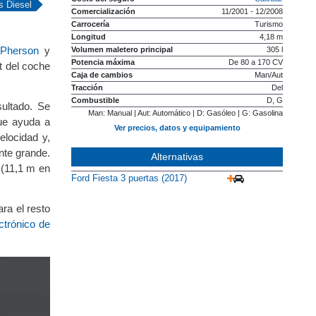
s Diesel
Comercialización
11/2001 - 12/2008
Carrocería
Turismo
Longitud
4,18 m
Pherson
y
Volumen maletero principal
305 l
Potencia máxima
De 80 a 170 CV
t del coche
Caja de cambios
Man/Aut
Tracción
Del
Combustible
D, G
sultado. Se
Man: Manual | Aut: Automático | D: Gasóleo | G: Gasolina
que ayuda a
Ver precios, datos y equipamiento
elocidad y,
nte grande.
Alternativas
 (11,1 m en
Ford Fiesta 3 puertas (2017)
ra el resto
ectrónico de