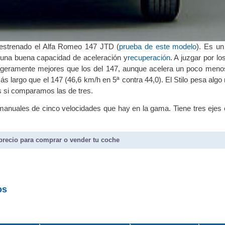
 estrenado el Alfa Romeo 147 JTD (
prueba de este modelo
). Es u
 una buena capacidad de aceleración y
recuperación
. A juzgar por l
n ligeramente mejores que los del 147, aunque acelera un poco men
 más largo que el 147 (46,6 km/h en 5ª contra 44,0). El Stilo pesa alg
 si comparamos las de tres.
manuales de cinco velocidades que hay en la gama. Tiene tres ejes 
precio para comprar o vender tu coche
os