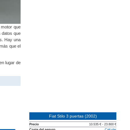
n motor que
os datos que
os. Hay una
o más que el
en lugar de
Fiat Stilo 3 puertas (2002)
Precio
10.535 € - 23.800 €
Coste del seguro
Calcular