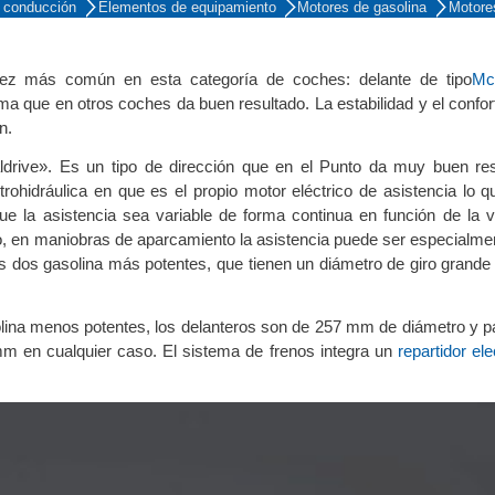
 conducción
Elementos de equipamiento
Motores de gasolina
Motore
vez más común en esta categoría de coches: delante de tipo
Mc
ema que en otros coches da buen resultado. La estabilidad y el confor
n.
ualdrive». Es un tipo de dirección que en el Punto da muy buen re
ctrohidráulica en que es el propio motor eléctrico de asistencia lo 
e la asistencia sea variable de forma continua en función de la v
o, en maniobras de aparcamiento la asistencia puede ser especialme
os dos gasolina más potentes, que tienen un diámetro de giro grande
lina menos potentes, los delanteros son de 257 mm de diámetro y pa
m en cualquier caso. El sistema de frenos integra un
repartidor el