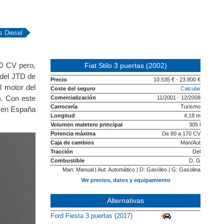
s Diesel
80 CV pero,
Fiat Stilo 3 puertas (2002)
del JTD de
Precio
10.535 € - 23.800 €
l motor del
Coste del seguro
Calcular
). Con este
Comercialización
11/2001 - 12/2008
Carrocería
Turismo
 en España
Longitud
4,18 m
Volumen maletero principal
305 l
Potencia máxima
De 80 a 170 CV
Caja de cambios
Man/Aut
Tracción
Del
Combustible
D, G
Man: Manual | Aut: Automático | D: Gasóleo | G: Gasolina
Ver precios, datos y equipamiento
Alternativas
Ford Fiesta 3 puertas (2017)