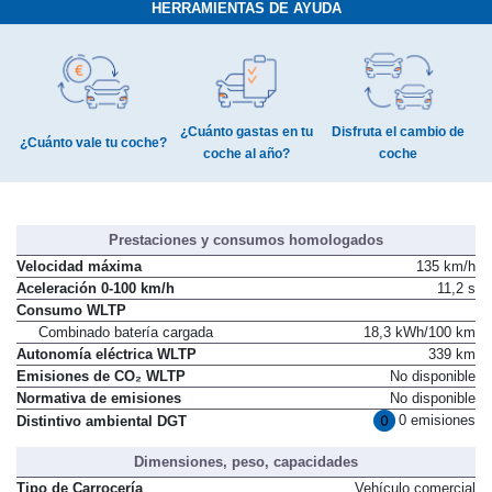
HERRAMIENTAS DE AYUDA
¿Cuánto gastas en tu
Disfruta el cambio de
¿Cuánto vale tu coche?
coche al año?
coche
Prestaciones y consumos homologados
Velocidad máxima
135 km/h
Aceleración 0-100 km/h
11,2 s
Consumo WLTP
Combinado batería cargada
18,3 kWh/100 km
Autonomía eléctrica WLTP
339 km
Emisiones de CO₂ WLTP
No disponible
Normativa de emisiones
No disponible
0 emisiones
Distintivo ambiental DGT
Dimensiones, peso, capacidades
Tipo de Carrocería
Vehículo comercial