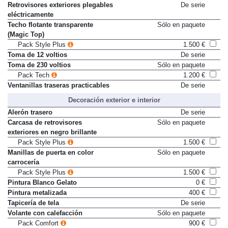
Retrovisores exteriores plegables
De serie
eléctricamente
Techo flotante transparente
Sólo en paquete
(Magic Top)
Pack Style Plus
1.500 €
Toma de 12 voltios
De serie
Toma de 230 voltios
Sólo en paquete
Pack Tech
1.200 €
Ventanillas traseras practicables
De serie
Decoración exterior e interior
Alerón trasero
De serie
Carcasa de retrovisores
Sólo en paquete
exteriores en negro brillante
Pack Style Plus
1.500 €
Manillas de puerta en color
Sólo en paquete
carrocería
Pack Style Plus
1.500 €
Pintura Blanco Gelato
0 €
Pintura metalizada
400 €
Tapicería de tela
De serie
Volante con calefacción
Sólo en paquete
Pack Comfort
900 €