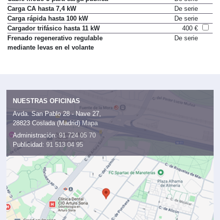
Carga CA hasta 7,4 kW
De serie
Carga rápida hasta 100 kW
De serie
Cargador trifásico hasta 11 kW
400 €
Frenado regenerativo regulable
De serie
mediante levas en el volante
NUESTRAS OFICINAS
Avda. San Pablo 28 - Nave 27,
28823 Coslada (Madrid)
Mapa
Administración:
91 724 05 70
Publicidad:
91 513 04 95