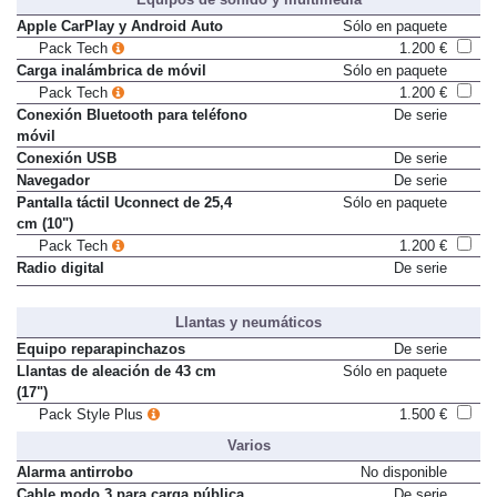
Apple CarPlay y Android Auto
Sólo en paquete
Pack Tech
1.200 €
Carga inalámbrica de móvil
Sólo en paquete
Pack Tech
1.200 €
Conexión Bluetooth para teléfono
De serie
móvil
Conexión USB
De serie
Navegador
De serie
Pantalla táctil Uconnect de 25,4
Sólo en paquete
cm (10")
Pack Tech
1.200 €
Radio digital
De serie
Llantas y neumáticos
Equipo reparapinchazos
De serie
Llantas de aleación de 43 cm
Sólo en paquete
(17")
Pack Style Plus
1.500 €
Varios
Alarma antirrobo
No disponible
Cable modo 3 para carga pública
De serie