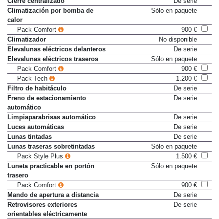
Cierre centralizado
De serie
Climatización por bomba de
Sólo en paquete
calor
Pack Comfort
900 €
Climatizador
No disponible
Elevalunas eléctricos delanteros
De serie
Elevalunas eléctricos traseros
Sólo en paquete
Pack Comfort
900 €
Pack Tech
1.200 €
Filtro de habitáculo
De serie
Freno de estacionamiento
De serie
automático
Limpiaparabrisas automático
De serie
Luces automáticas
De serie
Lunas tintadas
De serie
Lunas traseras sobretintadas
Sólo en paquete
Pack Style Plus
1.500 €
Luneta practicable en portón
Sólo en paquete
trasero
Pack Comfort
900 €
Mando de apertura a distancia
De serie
Retrovisores exteriores
De serie
orientables eléctricamente