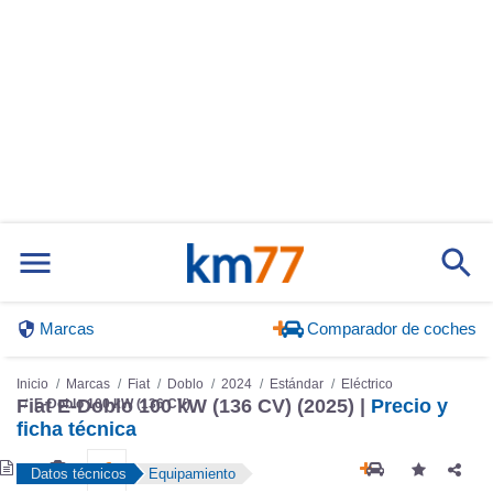
Marcas
Comparador de coches
Inicio
Marcas
Fiat
Doblo
2024
Estándar
Eléctrico
Fiat E-Doblo 100 kW (136 CV) (2025) |
Precio y
E-Doblo 100 kW (136 CV)
ficha técnica
Datos técnicos
Equipamiento