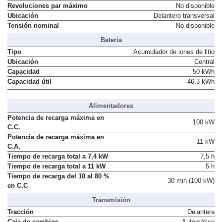
Revoluciones par máximo
No disponible
Ubicación
Delantero transversal
Tensión nominal
No disponible
Batería
Tipo
Acumulador de iones de litio
Ubicación
Central
Capacidad
50 kWh
Capacidad útil
46,3 kWh
Alimentadores
Potencia de recarga máxima en
100 kW
C.C.
Potencia de recarga máxima en
11 kW
C.A.
Tiempo de recarga total a 7,4 kW
7,5 h
Tiempo de recarga total a 11 kW
5 h
Tiempo de recarga del 10 al 80 %
30 min (100 kW)
en C.C
Transmisión
Tracción
Delantera
Caja de cambios
Automático