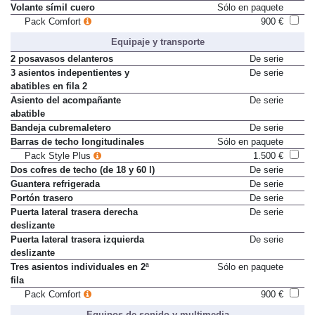
Volante símil cuero
Sólo en paquete
Pack Comfort
900 €
Equipaje y transporte
2 posavasos delanteros
De serie
3 asientos indepentientes y
De serie
abatibles en fila 2
Asiento del acompañante
De serie
abatible
Bandeja cubremaletero
De serie
Barras de techo longitudinales
Sólo en paquete
Pack Style Plus
1.500 €
Dos cofres de techo (de 18 y 60 l)
De serie
Guantera refrigerada
De serie
Portón trasero
De serie
Puerta lateral trasera derecha
De serie
deslizante
Puerta lateral trasera izquierda
De serie
deslizante
Tres asientos individuales en 2ª
Sólo en paquete
fila
Pack Comfort
900 €
Equipos de sonido y multimedia