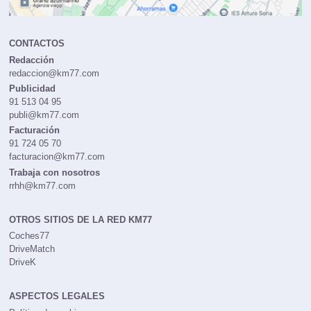
CONTACTOS
Redacción
redaccion@km77.com
Publicidad
91 513 04 95
publi@km77.com
Facturación
91 724 05 70
facturacion@km77.com
Trabaja con nosotros
rrhh@km77.com
OTROS SITIOS DE LA RED KM77
Coches77
DriveMatch
DriveK
ASPECTOS LEGALES