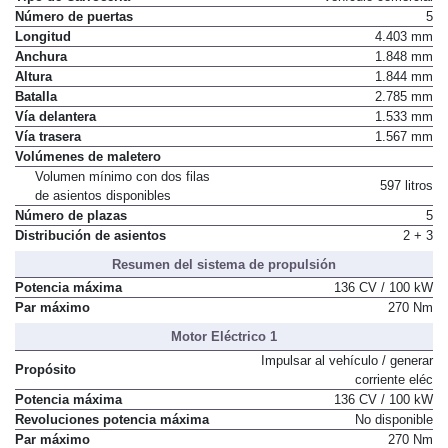
Número de puertas
5
Longitud
4.403 mm
Anchura
1.848 mm
Altura
1.844 mm
Batalla
2.785 mm
Vía delantera
1.533 mm
Vía trasera
1.567 mm
Volúmenes de maletero
Volumen mínimo con dos filas
597 litros
de asientos disponibles
Número de plazas
5
Distribución de asientos
2 + 3
Resumen del sistema de propulsión
Potencia máxima
136 CV / 100 kW
Par máximo
270 Nm
Motor Eléctrico 1
Impulsar al vehículo / generar
Propósito
corriente eléc
Potencia máxima
136 CV / 100 kW
Revoluciones potencia máxima
No disponible
Par máximo
270 Nm