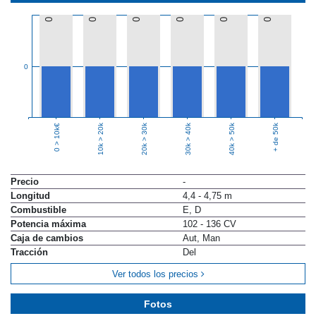
0
0
0
0
0
0
0
10k > 20k
20k > 30k
30k > 40k
40k > 50k
+ de 50k
0 > 10k€
Precio
-
Longitud
4,4 - 4,75 m
Combustible
E, D
Potencia máxima
102 - 136 CV
Caja de cambios
Aut, Man
Tracción
Del
Ver todos los precios
Fotos