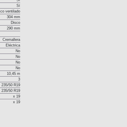
Sí
Sí
co ventilado
304 mm
Disco
290 mm
Cremallera
Eléctrica
No
No
No
No
10,45 m
3
235/50 R19
235/50 R19
x 19
x 19