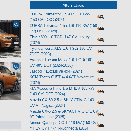
Alternativas
CUPRA Formentor 1.5 eTSI 110 kW
(150 CV) DSG (2024)
CUPRA Terramar 1.5 eTSI 110 KW (150
CV) DSG (2024)
Ebro s800 1.6 TGDI 147 CV Luxury
(2024)
Hyundai Kona XLS 1.6 TGDi 150 CV
7DCT (2025)
Hyundai Tucson Maxx 1.6 T-GDi 160
CV 48V DCT (2024-2026)
Jaecoo 7 Exclusive 4x4 (2024)
KGM Torres G15T 4x4 6AT Adventure
(2024)
KIA XCeed GT-line 1.5 MHEV 103 kW
(140 CV) DCT (2024)
Mazda CX-30 2.5 e-SKYACTIV G 140
CV AT Nagisa (2024)
Mazda CX-5 2.5 e-SKYACTIV G 141 CV
AT Prime-Line (2025)
Nissan Qashqai DIG-T 116 kW (158 CV)