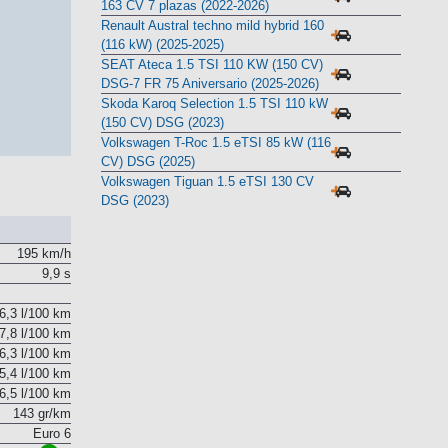
Nissan X-Trail N-Connecta Mild Hybrid
163 CV 7 plazas (2022-2026)
Renault Austral techno mild hybrid 160
(116 kW) (2025-2025)
SEAT Ateca 1.5 TSI 110 KW (150 CV)
DSG-7 FR 75 Aniversario (2025-2026)
Skoda Karoq Selection 1.5 TSI 110 kW
(150 CV) DSG (2023)
Volkswagen T-Roc 1.5 eTSI 85 kW (116
CV) DSG (2025)
Volkswagen Tiguan 1.5 eTSI 130 CV
DSG (2023)
195 km/h
9,9 s
6,3 l/100 km
7,8 l/100 km
6,3 l/100 km
5,4 l/100 km
6,5 l/100 km
143 gr/km