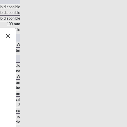
o disponible
o disponible
o disponible
190 mm
o disponible
 CV / 96 kW
230 Nm
r el vehículo
Gasolina
 CV / 96 kW
5.500 rpm
230 Nm
1.750 rpm
o transversal
3
En línea
Aluminio
Aluminio