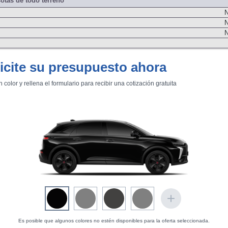
otas de todo terreno
N
N
N
N
icite su presupuesto ahora
 del sistema de propulsión
n color y rellena el formulario para recibir una cotización gratuita
131
otor de Combustión
Impulsa
131
Delanter
Es posible que algunos colores no estén disponibles para la oferta seleccionada.