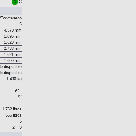
Euro 6
C
Todoterreno
5
4.570 mm
1.895 mm
1.620 mm
2.738 mm
1.621 mm
1.600 mm
o disponible
o disponible
1.498 kg
62 l
Sí
1.752 litros
555 litros
5
2 + 3