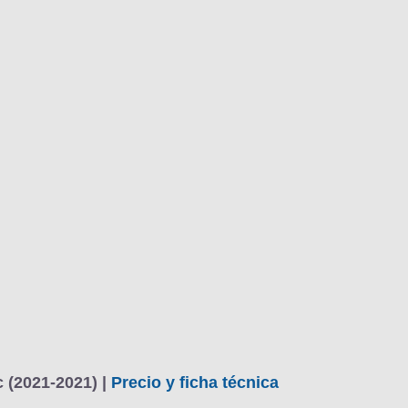
BU
S SECCIONES
infor
ck PureTech 130 Automático Chic
Mediciones propias
Todo
entos
 (2021-2021) |
Precio y ficha técnica