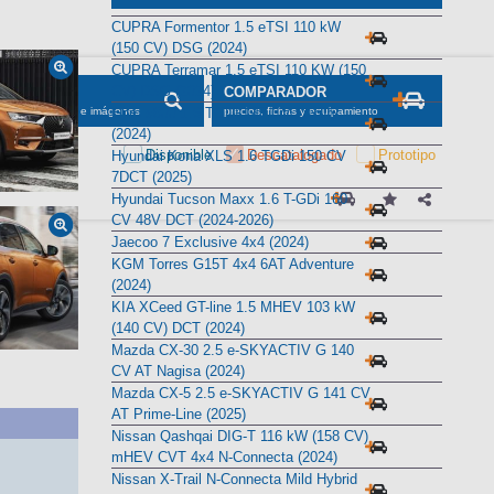
Alternativas
CUPRA Formentor 1.5 eTSI 110 kW
(150 CV) DSG (2024)
CUPRA Terramar 1.5 eTSI 110 KW (150
CV) DSG (2024)
Ebro s800 1.6 TGDI 147 CV Luxury
(2024)
Hyundai Kona XLS 1.6 TGDi 150 CV
7DCT (2025)
Hyundai Tucson Maxx 1.6 T-GDi 160
CV 48V DCT (2024-2026)
Jaecoo 7 Exclusive 4x4 (2024)
KGM Torres G15T 4x4 6AT Adventure
(2024)
KIA XCeed GT-line 1.5 MHEV 103 kW
(140 CV) DCT (2024)
Mazda CX-30 2.5 e-SKYACTIV G 140
CV AT Nagisa (2024)
Mazda CX-5 2.5 e-SKYACTIV G 141 CV
AT Prime-Line (2025)
Nissan Qashqai DIG-T 116 kW (158 CV)
mHEV CVT 4x4 N-Connecta (2024)