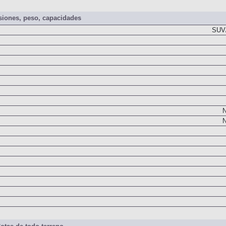
iones, peso, capacidades
SUV/
N
N