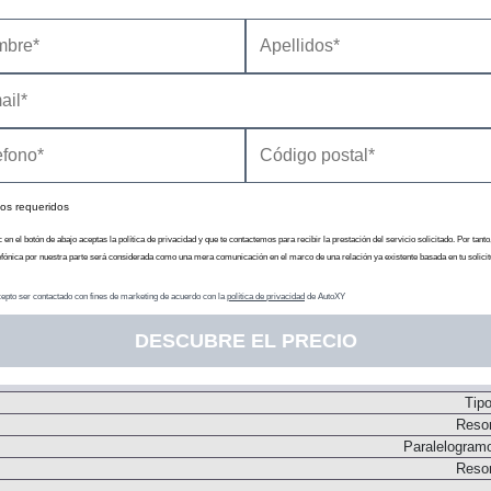
Dos árboles de levas
Inyección directa. Turbo
os requeridos
Transmisión
c en el botón de abajo aceptas la política de privacidad y que te contactemos para recibir la prestación del servicio solicitado. Por tanto
efónica por nuestra parte será considerada como una mera comunicación en el marco de una relación ya existente basada en tu solicit
epto ser contactado con fines de marketing de acuerdo con la
política de privacidad
de AutoXY
N
DESCUBRE EL PRECIO
Conve
Chasis
Tip
Resor
Paralelogram
Resor