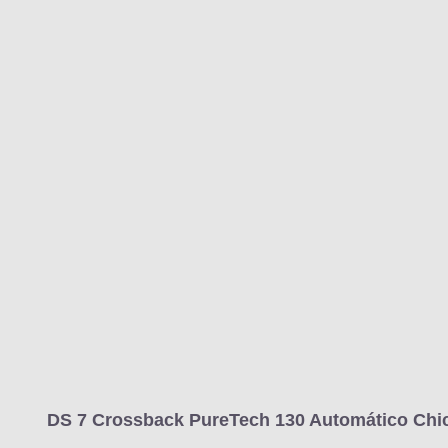
MARCAS
REVISTA/BLOG
OTRA
Inicio
Marcas
DS
7
2018
Crossback
Estándar
7 Crossba
Información
Fotos
Precios, datos y equipami
DS 7 Crossback PureTech 130 Automático Chic