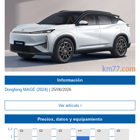
Información
Dongfeng MAGE (2024)
|
25/06/2026
Ver artículo
Precios, datos y equipamiento
1.2
0
0
0
1
0
0
1