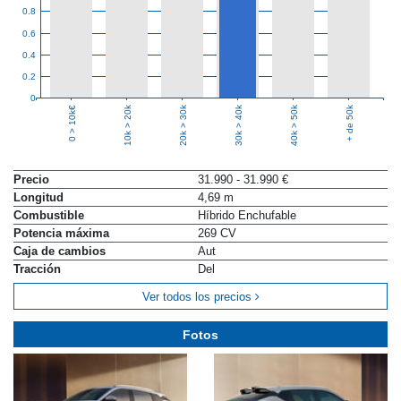
0.8
0.6
0.4
0.2
0
10k > 20k
20k > 30k
30k > 40k
40k > 50k
+ de 50k
0 > 10k€
Precio
31.990 - 31.990 €
Longitud
4,69 m
Combustible
Híbrido Enchufable
Potencia máxima
269 CV
Caja de cambios
Aut
Tracción
Del
Ver todos los precios
Fotos