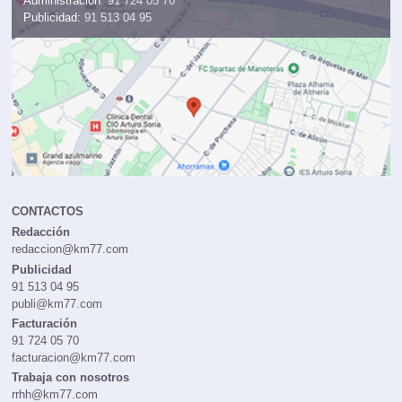
Administración:
91 724 05 70
Publicidad:
91 513 04 95
CONTACTOS
Redacción
redaccion@km77.com
Publicidad
91 513 04 95
publi@km77.com
Facturación
91 724 05 70
facturacion@km77.com
Trabaja con nosotros
rrhh@km77.com