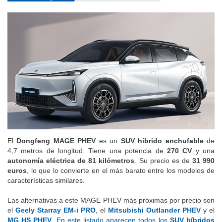
El
Dongfeng MAGE PHEV
es un
SUV híbrido enchufable
de
4,7 metros de longitud. Tiene una potencia de
270 CV
y una
autonomía eléctrica de 81 kilómetros
. Su precio es de
31 990
euros
, lo que lo convierte en el más barato entre los modelos de
características similares.
Las alternativas a este MAGE PHEV más próximas por precio son
el
Geely Starray EM-i PRO
, el
Mitsubishi Outlander PHEV
y el
MG HS PHEV
. En
este listado aparecen todos los
SUV híbridos