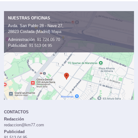
NUESTRAS OFICINAS
Avda. San Pablo 28 - Nave 27,
28823 Coslada (Madrid)
Mapa
Administración:
91 724 05 70
Publicidad:
91 513 04 95
CONTACTOS
Redacción
redaccion@km77.com
Publicidad
91 513 04 95