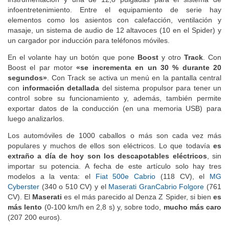
infoentretenimiento. Entre el equipamiento de serie hay
elementos como los asientos con calefacción, ventilación y
masaje, un sistema de audio de 12 altavoces (10 en el Spider) y
un cargador por inducción para teléfonos móviles.
En el volante hay un botón que pone
Boost
y otro
Track
. Con
Boost el par motor
«se incrementa en un 30 % durante 20
segundos»
. Con Track se activa un menú en la pantalla central
con
información detallada
del sistema propulsor para tener un
control sobre su funcionamiento y, además, también permite
exportar datos de la conducción (en una memoria USB) para
luego analizarlos.
Los automóviles de 1000 caballos o más son cada vez más
populares y muchos de ellos son eléctricos. Lo que todavía
es
extraño a día de hoy son los descapotables eléctricos
, sin
importar su potencia. A fecha de este artículo solo hay tres
modelos a la venta: el
Fiat 500e Cabrio
(118 CV), el
MG
Cyberster
(340 o 510 CV) y el
Maserati GranCabrio Folgore
(761
CV). El
Maserati
es el más parecido al Denza Z Spider, si bien
es
más lento
(0-100 km/h en 2,8 s) y, sobre todo,
mucho más caro
(207 200 euros).