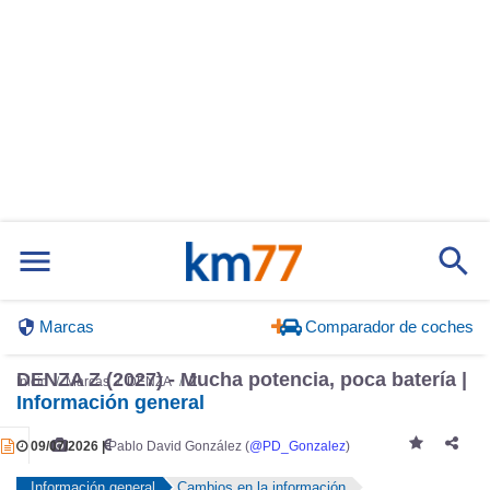
Marcas
Comparador de coches
DENZA Z (2027) - Mucha potencia, poca batería |
Inicio
Marcas
DENZA
Z
Información general
09/07/2026 |
Pablo David González (
@PD_Gonzalez
)
Información general
Cambios en la información