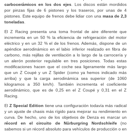
carbocerámicos en los dos ejes
. Los discos están mordidos
por pinzas fijas de 6 pistones y los traseros, por unas de 4
pistones. Este equipo de frenos debe lidiar con una
masa de 2,3
toneladas
.
El Z Racing presenta una toma frontal de aire diferente que
incrementa en un 50 % la eficiencia de refrigeración del motor
eléctrico y en un 32 % el de los frenos. Además, dispone de un
apéndice aerodinámico en el labio inferior realizado en fibra de
carbono, más rejillas de ventilación a lo largo de la carrocería y
un alerón posterior regulable en tres posiciones. Todas estas
modificaciones hacen que el coche sea ligeramente más largo
que un Z Coupé y un Z Spider (como ya hemos indicado más
arriba) y que la carga aerodinámica sea superior (de 1060
kilogramos a 350 km/h). También incrementa el coeficiente
aerodinámico, que es de 0,25 en el Z Coupé y 0,31 en el Z
Racing.
El
Z Special Edition
tiene una configuración todavía más radical
y un ajuste de chasis más rígido para mejorar su rendimiento en
curva. De hecho, uno de los objetivos de Denza es marcar un
récord en el circuito de Nürburgring Nordschleife
(no
sabemos si un récord absoluto para vehículos de producción o en