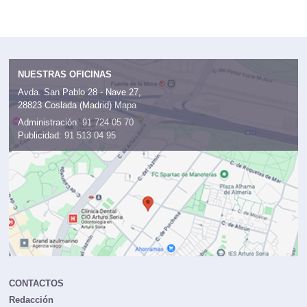
NUESTRAS OFICINAS
Avda. San Pablo 28 - Nave 27,
28823 Coslada (Madrid)
Mapa
Administración:
91 724 05 70
Publicidad:
91 513 04 95
CONTACTOS
Redacción