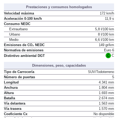
Prestaciones y consumos homologados
Velocidad máxima
172 km/h
Aceleración 0-100 km/h
11,9 s
Consumo NEDC
Extraurbano
5,8 l/100 km
Urbano
8 l/100 km
Medio
6,6 l/100 km
Emisiones de CO₂ NEDC
149 gr/km
Normativa de emisiones
Euro 6
C
Distintivo ambiental DGT
Dimensiones, peso, capacidades
Tipo de Carrocería
SUV/Todoterreno
Número de puertas
5
Longitud
4.341 mm
Anchura
1.804 mm
Altura
1.693 mm
Batalla
2.674 mm
Vía delantera
1.563 mm
Vía trasera
1.570 mm
Coeficiente Cx
No disponible