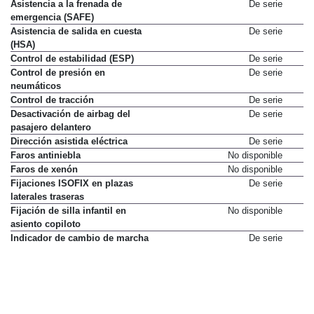
Asistencia a la frenada de
De serie
emergencia (SAFE)
Asistencia de salida en cuesta
De serie
(HSA)
Control de estabilidad (ESP)
De serie
Control de presión en
De serie
neumáticos
Control de tracción
De serie
Desactivación de airbag del
De serie
pasajero delantero
Dirección asistida eléctrica
De serie
Faros antiniebla
No disponible
Faros de xenón
No disponible
Fijaciones ISOFIX en plazas
De serie
laterales traseras
Fijación de silla infantil en
No disponible
asiento copiloto
Indicador de cambio de marcha
De serie
Limpialuneta
De serie
Luneta térmica
De serie
Luz diurna
De serie
Mandos de radio en volante
Sólo en paquete
Pack Navegación Comfort
239 €