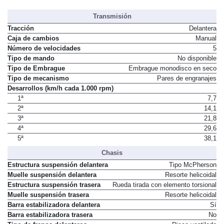
Transmisión
Tracción
Delantera
Caja de cambios
Manual
Número de velocidades
5
Tipo de mando
No disponible
Tipo de Embrague
Embrague monodisco en seco
Tipo de mecanismo
Pares de engranajes
Desarrollos (km/h cada 1.000 rpm)
1ª
7,7
2ª
14,1
3ª
21,8
4ª
29,6
5ª
38,1
Chasis
Estructura suspensión delantera
Tipo McPherson
Muelle suspensión delantera
Resorte helicoidal
Estructura suspensión trasera
Rueda tirada con elemento torsional
Muelle suspensión trasera
Resorte helicoidal
Barra estabilizadora delantera
Sí
Barra estabilizadora trasera
No