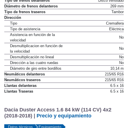
Tipo de frenos delanteros
Disco ventilado
Diámetro de frenos delanteros
269 mm
Tipo de frenos traseros
Tambor
Dirección
Tipo
Cremallera
Tipo de asistencia
Eléctrica
Asistencia en función de la
No
velocidad
Desmultiplicacion en función de
No
la velocidad
Desmultiplicación no lineal
No
Dirección a las cuatro ruedas
No
Diámetro de giro entre bordillos
10,14 m
Neumáticos delanteros
215/65 R16
Neumáticos traseros
215/65 R16
Llantas delanteras
6.5 x 16
Llantas Traseras
6.5 x 16
Dacia Duster Access 1.6 84 kW (114 CV) 4x2
(2018-2018) |
Precio y equipamiento
Datos técnicos
Equipamiento