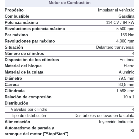
Motor de Combustión
Propósito
Impulsar el vehículo
Combustible
Gasolina
Potencia máxima
114 CV / 84 kW
Revoluciones potencia máxima
5.500 rpm
Par máximo
156 Nm
Revoluciones par máximo
4.000 rpm
Situación
Delantero transversal
Número de cilindros
4
Disposición de los cilindros
En línea
Material del bloque
Hierro
Material de la culata
Aluminio
Diámetro
79,5 mm
Carrera
80,5 mm
Cilindrada
1.598 cm³
Relación de compresión
10 a 1
Distribución
Válvulas por cilindro
4
Tipo de distribución
Dos árboles de levas en la culata
Alimentación
Inyección Indirecta.
Automatismo de parada y
Sí
arranque del motor ("Stop/Start")