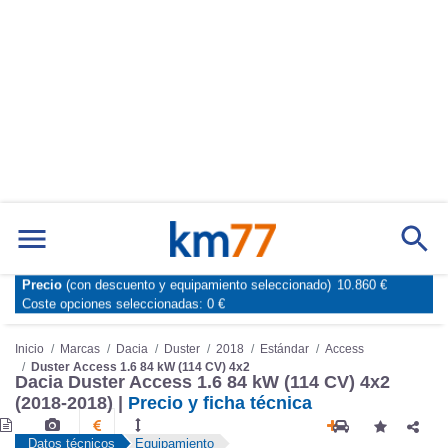
Precio
(con descuento y equipamiento seleccionado)
10.860 €
Marcas
Comparador de coches
Coste opciones seleccionadas:
0 €
Inicio
Marcas
Dacia
Duster
2018
Estándar
Access
Duster Access 1.6 84 kW (114 CV) 4x2
Dacia Duster Access 1.6 84 kW (114 CV) 4x2
(2018-2018) |
Precio y ficha técnica
Datos técnicos
Equipamiento