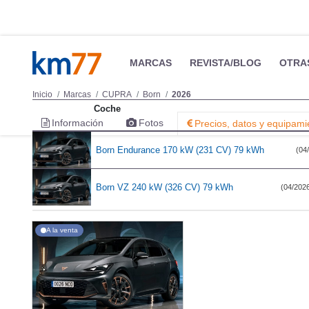
MARCAS
REVISTA/BLOG
OTRA
Inicio
Marcas
CUPRA
Born
2026
Coche
Información
Fotos
Precios, datos y equipami
Born Endurance 170 kW (231 CV) 79 kWh
(04/
Born VZ 240 kW (326 CV) 79 kWh
(04/2026
A la venta