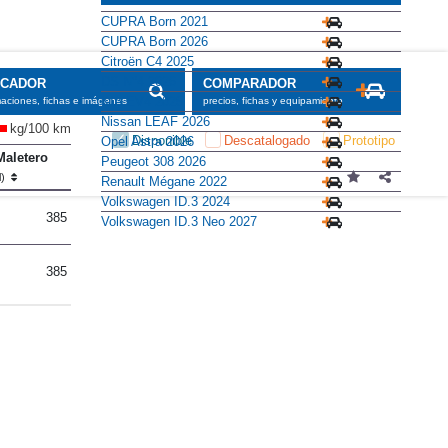
CUPRA Born 2021
CUPRA Born 2026
Citroën C4 2025
DS N°4 2026
SCADOR
COMPARADOR
KIA EV4 2025
maciones, fichas e imágenes
precios, fichas y equipamiento
Nissan LEAF 2026
kg/100 km
Disponible
Descatalogado
Prototipo
Opel Astra 2026
Maletero
Peugeot 308 2026
l)
Renault Mégane 2022
Volkswagen ID.3 2024
385
Volkswagen ID.3 Neo 2027
385