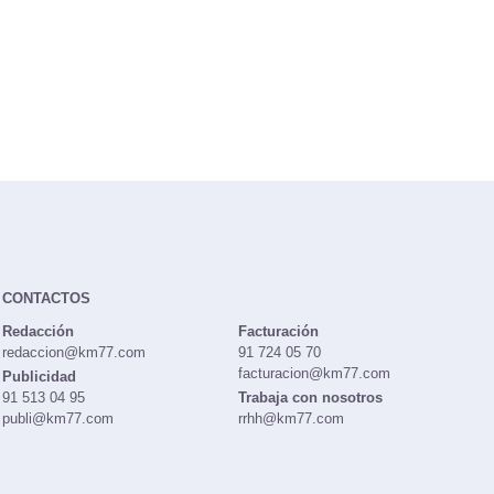
CONTACTOS
Redacción
Facturación
redaccion@km77.com
91 724 05 70
facturacion@km77.com
Publicidad
91 513 04 95
Trabaja con nosotros
publi@km77.com
rrhh@km77.com