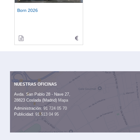
Born 2026
NUESTRAS OFICINAS
Avda. San Pablo 28 - Nave 27,
28823 Coslada (Madrid)
Mapa
Administración:
91 724 05 70
Publicidad:
91 513 04 95