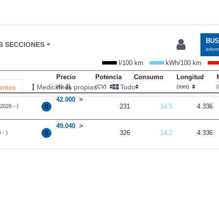
BU
S SECCIONES
infor
l/100 km
kWh/100 km
Precio
Potencia
Consumo
Longitud
Mediciones propias
Todo
entos
(€)
(CV)
(mm)
(
42.000
231
14,5
4.336
2026 - )
49.040
326
14,2
4.336
 - )