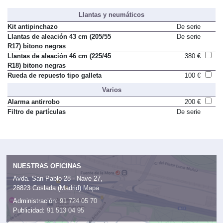
Llantas y neumáticos
Kit antipinchazo
De serie
Llantas de aleación 43 cm (205/55
De serie
R17) bitono negras
Llantas de aleación 46 cm (225/45
380 €
R18) bitono negras
Rueda de repuesto tipo galleta
100 €
Varios
Alarma antirrobo
200 €
Filtro de partículas
De serie
NUESTRAS OFICINAS
Avda. San Pablo 28 - Nave 27,
28823 Coslada (Madrid)
Mapa
Administración:
91 724 05 70
Publicidad:
91 513 04 95