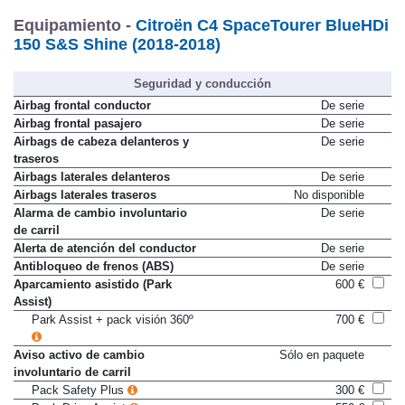
Equipamiento -
Citroën C4 SpaceTourer BlueHDi
150 S&S Shine (2018-2018)
Seguridad y conducción
Airbag frontal conductor
De serie
Airbag frontal pasajero
De serie
Airbags de cabeza delanteros y
De serie
traseros
Airbags laterales delanteros
De serie
Airbags laterales traseros
No disponible
Alarma de cambio involuntario
De serie
de carril
Alerta de atención del conductor
De serie
Antibloqueo de frenos (ABS)
De serie
Aparcamiento asistido (Park
600 €
Assist)
Park Assist + pack visión 360º
700 €
Aviso activo de cambio
Sólo en paquete
involuntario de carril
Pack Safety Plus
300 €