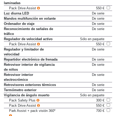
laminadas
Pack Drive Assist
550 €
Luz diurna LED
De serie
Mandos multifunción en volante
De serie
Ordenador de viaje
De serie
Reconocimiento de señales de
De serie
tráfico
Regulador de velocidad activo
Sólo en paquete
Pack Drive Assist
550 €
Regulador y limitador de
De serie
velocidad
Repartidor electrónico de frenada
De serie
Retrovisor interior de vigilancia
De serie
de niños
Retrovisor interior
De serie
electrocrómico
Retrovisores exteriores térmicos
De serie
Termómetro exterior
De serie
Vigilancia de ángulo muerto
Sólo en paquete
Pack Safety Plus
300 €
Pack Drive Assist
550 €
Park Assist + pack visión 360º
700 €