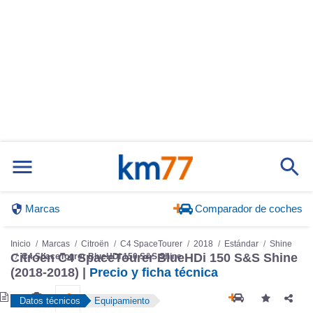
Marcas
Comparador de coches
Inicio
Marcas
Citroën
C4 SpaceTourer
2018
Estándar
Shine
Citroën C4 SpaceTourer BlueHDi 150 S&S Shine
C4 SpaceTourer BlueHDi 150 S&S Shine
(2018-2018) |
Precio y ficha técnica
Datos técnicos
Equipamiento