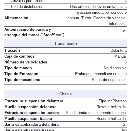
Válvulas por cilindro
4
Tipo de distribución
Dos árboles de levas en la culata
Inyección directa por conducto
Alimentación
común. Turbo. Geometría variable.
Intercooler
Automatismo de parada y
Sí
arranque del motor ("Stop/Start")
Transmisión
Tracción
Delantera
Caja de cambios
Manual
Número de velocidades
6
Tipo de mando
No disponible
Tipo de Embrague
Embrague monodisco en seco
Tipo de mecanismo
Pares de engranajes
Chasis
Estructura suspensión delantera
Tipo McPherson
Muelle suspensión delantera
Resorte helicoidal
Estructura suspensión trasera
Rueda tirada con elemento torsional
Muelle suspensión trasera
Resorte helicoidal
Barra estabilizadora delantera
Sí
Barra estabilizadora trasera
No