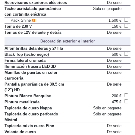
Retrovisores exteriores eléctricos
De serie
Techo acristalado panorámico
Sólo en paquete
con cortinilla eléctrica
Pack Shine
1.500 €
Toma de 230 V
150 €
Tomas de 12V delante y detrás
De serie
Decoración exterior e interior
Alfombrillas delanteras y 2ª fila
De serie
Black Top (techo negro)
500 €
Firma lateral cromada
De serie
Iluminación trasera LED 3D
De serie
Manillas de puertas en color
De serie
carrocería
Pantalla panorámica de 30,5 cm
De serie
(12") HD
Pintura Blanco Banquise
200 €
Pintura metalizada
475 €
Tapicería de cuero Nappa
Sólo en paquete
Tapicería de cuero perforado
Sólo en paquete
Mistral
Tapicería mixta cuero Finn
De serie
Volante de cuero
De serie