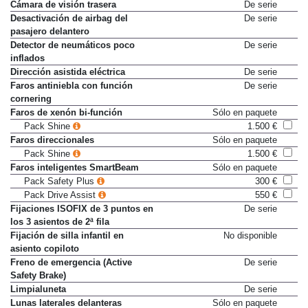
Cámara de visión trasera
De serie
Desactivación de airbag del
De serie
pasajero delantero
Detector de neumáticos poco
De serie
inflados
Dirección asistida eléctrica
De serie
Faros antiniebla con función
De serie
cornering
Faros de xenón bi-función
Sólo en paquete
Pack Shine
1.500 €
Faros direccionales
Sólo en paquete
Pack Shine
1.500 €
Faros inteligentes SmartBeam
Sólo en paquete
Pack Safety Plus
300 €
Pack Drive Assist
550 €
Fijaciones ISOFIX de 3 puntos en
De serie
los 3 asientos de 2ª fila
Fijación de silla infantil en
No disponible
asiento copiloto
Freno de emergencia (Active
De serie
Safety Brake)
Limpialuneta
De serie
Lunas laterales delanteras
Sólo en paquete