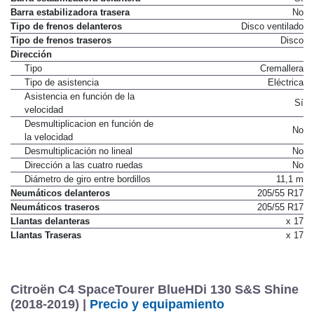
Barra estabilizadora trasera
No
Tipo de frenos delanteros
Disco ventilado
Tipo de frenos traseros
Disco
Dirección
Tipo
Cremallera
Tipo de asistencia
Eléctrica
Asistencia en función de la
Sí
velocidad
Desmultiplicacion en función de
No
la velocidad
Desmultiplicación no lineal
No
Dirección a las cuatro ruedas
No
Diámetro de giro entre bordillos
11,1 m
Neumáticos delanteros
205/55 R17
Neumáticos traseros
205/55 R17
Llantas delanteras
x 17
Llantas Traseras
x 17
Citroën C4 SpaceTourer BlueHDi 130 S&S Shine
(2018-2019) |
Precio y equipamiento