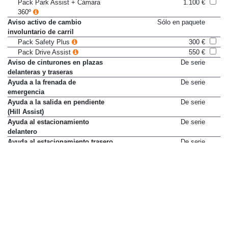
Pack Park Assist + Cámara
1.100 €
360º
Aviso activo de cambio
Sólo en paquete
involuntario de carril
Pack Safety Plus
300 €
Pack Drive Assist
550 €
Aviso de cinturones en plazas
De serie
delanteras y traseras
Ayuda a la frenada de
De serie
emergencia
Ayuda a la salida en pendiente
De serie
(Hill Assist)
Ayuda al estacionamiento
De serie
delantero
Ayuda al estacionamiento trasero
De serie
Cierre automático de puertas y
De serie
maletero al iniciar la marcha
Cierre de seguridad para niños
De serie
en puertas traseras
Connect Box (llamada de
De serie
urgencia y asistencia localizada
por GPS)
Control de estabilidad (ESP)
De serie