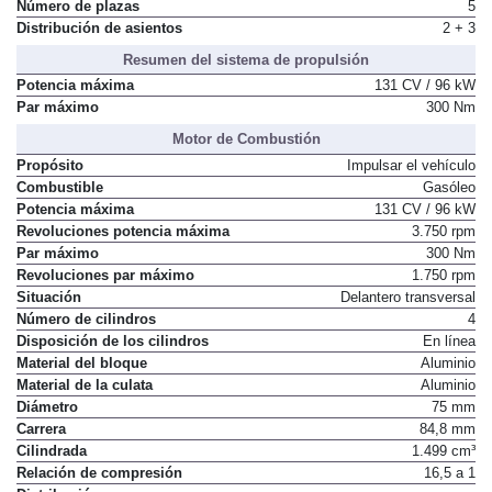
Número de plazas
5
Distribución de asientos
2 + 3
Resumen del sistema de propulsión
Potencia máxima
131 CV / 96 kW
Par máximo
300 Nm
Motor de Combustión
Propósito
Impulsar el vehículo
Combustible
Gasóleo
Potencia máxima
131 CV / 96 kW
Revoluciones potencia máxima
3.750 rpm
Par máximo
300 Nm
Revoluciones par máximo
1.750 rpm
Situación
Delantero transversal
Número de cilindros
4
Disposición de los cilindros
En línea
Material del bloque
Aluminio
Material de la culata
Aluminio
Diámetro
75 mm
Carrera
84,8 mm
Cilindrada
1.499 cm³
Relación de compresión
16,5 a 1