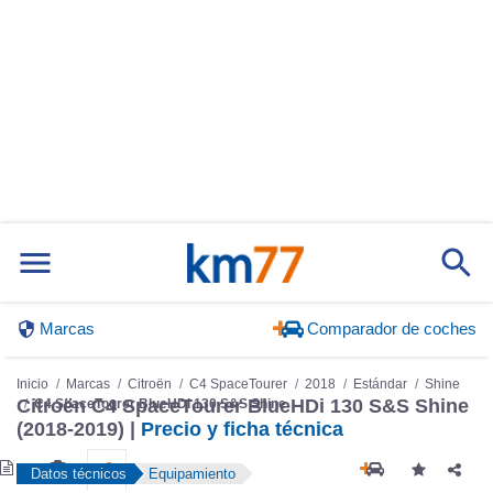
Marcas
Comparador de coches
Inicio
Marcas
Citroën
C4 SpaceTourer
2018
Estándar
Shine
Citroën C4 SpaceTourer BlueHDi 130 S&S Shine
C4 SpaceTourer BlueHDi 130 S&S Shine
(2018-2019) |
Precio y ficha técnica
Datos técnicos
Equipamiento