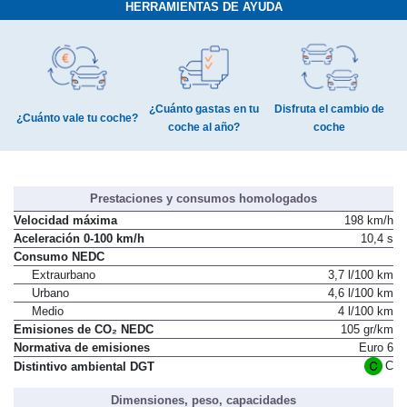
HERRAMIENTAS DE AYUDA
¿Cuánto gastas en tu
Disfruta el cambio de
¿Cuánto vale tu coche?
coche al año?
coche
Prestaciones y consumos homologados
Velocidad máxima
198 km/h
Aceleración 0-100 km/h
10,4 s
Consumo NEDC
Extraurbano
3,7 l/100 km
Urbano
4,6 l/100 km
Medio
4 l/100 km
Emisiones de CO₂ NEDC
105 gr/km
Normativa de emisiones
Euro 6
C
Distintivo ambiental DGT
Dimensiones, peso, capacidades