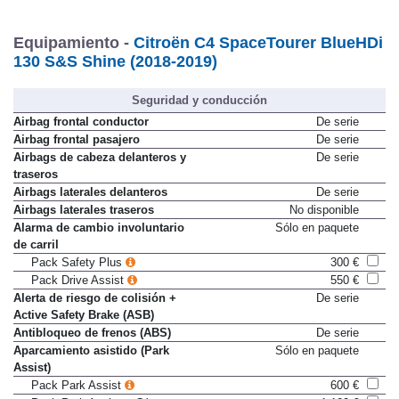
Equipamiento -
Citroën C4 SpaceTourer BlueHDi
130 S&S Shine (2018-2019)
Seguridad y conducción
Airbag frontal conductor
De serie
Airbag frontal pasajero
De serie
Airbags de cabeza delanteros y
De serie
traseros
Airbags laterales delanteros
De serie
Airbags laterales traseros
No disponible
Alarma de cambio involuntario
Sólo en paquete
de carril
Pack Safety Plus
300 €
Pack Drive Assist
550 €
Alerta de riesgo de colisión +
De serie
Active Safety Brake (ASB)
Antibloqueo de frenos (ABS)
De serie
Aparcamiento asistido (Park
Sólo en paquete
Assist)
Pack Park Assist
600 €