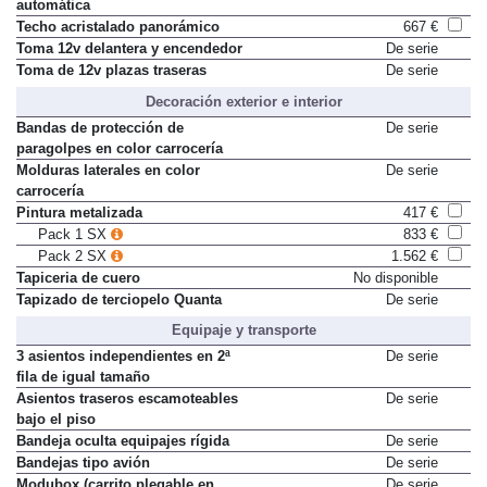
automática
Techo acristalado panorámico
667 €
Toma 12v delantera y encendedor
De serie
Toma de 12v plazas traseras
De serie
Decoración exterior e interior
Bandas de protección de
De serie
paragolpes en color carrocería
Molduras laterales en color
De serie
carrocería
Pintura metalizada
417 €
Pack 1 SX
833 €
Pack 2 SX
1.562 €
Tapiceria de cuero
No disponible
Tapizado de terciopelo Quanta
De serie
Equipaje y transporte
3 asientos independientes en 2ª
De serie
fila de igual tamaño
Asientos traseros escamoteables
De serie
bajo el piso
Bandeja oculta equipajes rígida
De serie
Bandejas tipo avión
De serie
Modubox (carrito plegable en
De serie