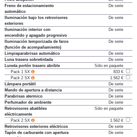
Freno de estacionamiento
De serie
automático
Iluminación bajo los retrovisores
De serie
exteriores
Iluminación interior con
De serie
encendido y apagado progresivo
Iluminación temporizada de faros
De serie
(función de acompañamiento)
Limpiaparabrisas automático
De serie
Luna trasera sobretintada
De serie
Luneta portón trasero abrible
Sólo en paquete
Pack 1 SX
833 €
Pack 2 SX
1.562 €
Lámpara portátil
De serie
Mando de apertura a distancia
De serie
Parabrisas atermico
De serie
Perfumador de ambiente
De serie
Retrovisores abatibles
Sólo en paquete
eléctricamente
Pack 2 SX
1.562 €
Retrovisores exteriores eléctricos
De serie
Tapón de carburante con apertura
De serie