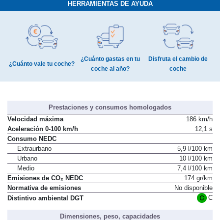
HERRAMIENTAS DE AYUDA
¿Cuánto gastas en tu
Disfruta el cambio de
¿Cuánto vale tu coche?
coche al año?
coche
Prestaciones y consumos homologados
Velocidad máxima
186 km/h
Aceleración 0-100 km/h
12,1 s
Consumo NEDC
Extraurbano
5,9 l/100 km
Urbano
10 l/100 km
Medio
7,4 l/100 km
Emisiones de CO₂ NEDC
174 gr/km
Normativa de emisiones
No disponible
C
Distintivo ambiental DGT
Dimensiones, peso, capacidades