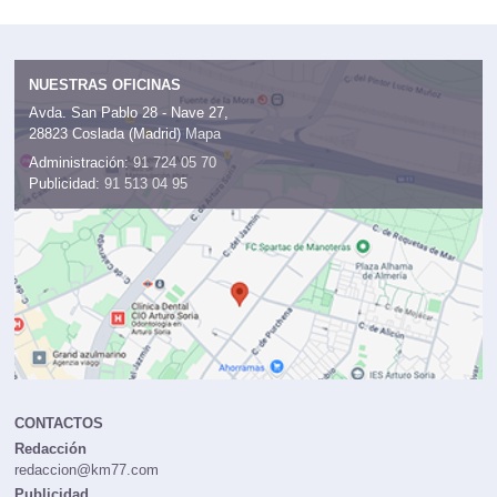
NUESTRAS OFICINAS
Avda. San Pablo 28 - Nave 27,
28823 Coslada (Madrid)
Mapa
Administración:
91 724 05 70
Publicidad:
91 513 04 95
CONTACTOS
Redacción
redaccion@km77.com
Publicidad