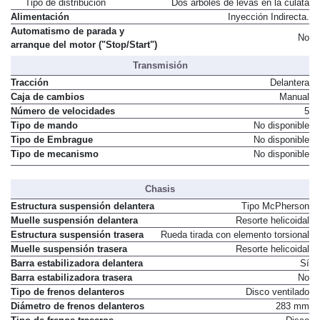
Tipo de distribución
Dos árboles de levas en la culata
Alimentación
Inyección Indirecta.
Automatismo de parada y
No
arranque del motor ("Stop/Start")
Transmisión
Tracción
Delantera
Caja de cambios
Manual
Número de velocidades
5
Tipo de mando
No disponible
Tipo de Embrague
No disponible
Tipo de mecanismo
No disponible
Chasis
Estructura suspensión delantera
Tipo McPherson
Muelle suspensión delantera
Resorte helicoidal
Estructura suspensión trasera
Rueda tirada con elemento torsional
Muelle suspensión trasera
Resorte helicoidal
Barra estabilizadora delantera
Sí
Barra estabilizadora trasera
No
Tipo de frenos delanteros
Disco ventilado
Diámetro de frenos delanteros
283 mm