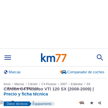
Marcas
Comparador de coches
Inicio
Marcas
Citroën
C4 Picasso
2007
Estándar
SX
Citroën C4 Picasso VTi 120 SX (2008-2009) |
C4 Picasso VTi 120 SX
Precio y ficha técnica
Datos técnicos
Equipamiento