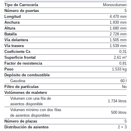
Tipo de Carrocería
Monovolumen
Número de puertas
5
Longitud
4.470 mm
Anchura
1.830 mm
Altura
1.680 mm
Batalla
2.728 mm
Vía delantera
1.505 mm
Vía trasera
1.539 mm
Coeficiente Cx
0,31
Superficie frontal
2,61 m²
Factor de resistencia
0,81
Peso
1.533 kg
Depósito de combustible
Gasolina
60 l
Filtro de partículas
No
Volúmenes de maletero
Volumen con una fila de
1.734 litros
asientos disponible
Volumen mínimo con dos filas
500 litros
de asientos disponibles
Número de plazas
5
Distribución de asientos
2 + 3