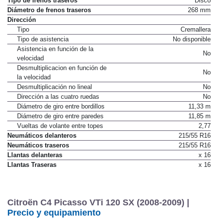
Tipo de frenos traseros
Disco
Diámetro de frenos traseros
268 mm
Dirección
Tipo
Cremallera
Tipo de asistencia
No disponible
Asistencia en función de la
No
velocidad
Desmultiplicacion en función de
No
la velocidad
Desmultiplicación no lineal
No
Dirección a las cuatro ruedas
No
Diámetro de giro entre bordillos
11,33 m
Diámetro de giro entre paredes
11,85 m
Vueltas de volante entre topes
2,77
Neumáticos delanteros
215/55 R16
Neumáticos traseros
215/55 R16
Llantas delanteras
x 16
Llantas Traseras
x 16
Citroën C4 Picasso VTi 120 SX (2008-2009) |
Precio y equipamiento