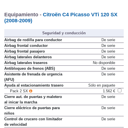
Equipamiento -
Citroën C4 Picasso VTi 120 SX
(2008-2009)
Seguridad y conducción
Airbag de rodilla para conductor
De serie
Airbag frontal conductor
De serie
Airbag frontal pasajero
De serie
Airbag laterales delanteros
De serie
Airbag laterales traseros
No disponible
Antibloqueo de frenos (ABS)
De serie
Asistente de frenada de urgencia
De serie
(AFU)
Ayuda al estacionamiento trasero
Sólo en paquete
Pack 2 SX
1.562 €
Cierre aut. de puertas y maletero
De serie
al inicar la marcha
Cierre eléctrico de puertas para
De serie
niños
Control de crucero con limitador
De serie
de velocidad