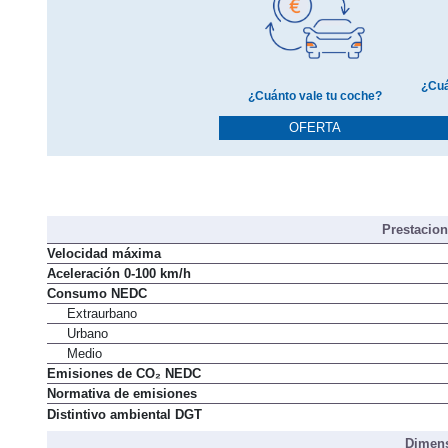
¿Cuá
¿Cuánto vale tu coche?
OFERTA
Prestacio
Velocidad máxima
Aceleración 0-100 km/h
Consumo NEDC
Extraurbano
Urbano
Medio
Emisiones de CO₂ NEDC
Normativa de emisiones
Distintivo ambiental DGT