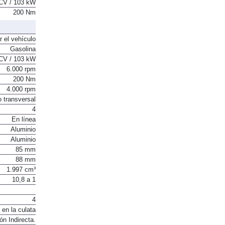
CV / 103 kW
200 Nm
r el vehículo
Gasolina
CV / 103 kW
6.000 rpm
200 Nm
4.000 rpm
o transversal
4
En línea
Aluminio
Aluminio
85 mm
88 mm
1.997 cm³
10,8 a 1
4
 en la culata