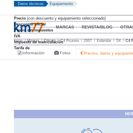
Datos técnicos
Equipamiento
Precio
(con descuento y equipamiento seleccionado)
Descuento oficial
MARCAS
REVISTA/BLOG
OTRA
Precio sin impuestos
IVA
Inicio
Marcas
Citroën
C4 Picasso
2007
Estándar
SX
C4 P
Impuesto de matriculación
Tarifa de
Información
Fotos
Precios, datos y equipami
HER