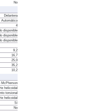
ón Indirecta.
No
Delantera
Automático
4
o disponible
o disponible
o disponible
9,2
16,7
25,0
35,2
10,2
o McPherson
te helicoidal
to torsional
te helicoidal
Sí