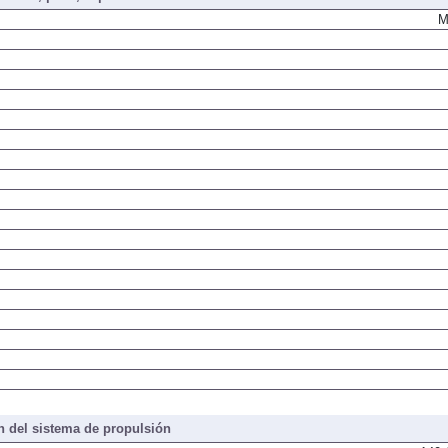
iones, peso, capacidades
M
 del sistema de propulsión