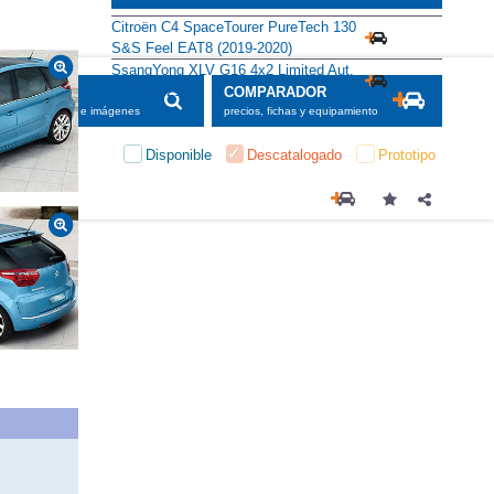
Alternativas
Citroën C4 SpaceTourer PureTech 130
S&S Feel EAT8 (2019-2020)
SsangYong XLV G16 4x2 Limited Aut.
(2018-2021)
SCADOR
COMPARADOR
maciones, fichas e imágenes
precios, fichas y equipamiento
Disponible
Descatalogado
Prototipo