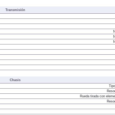
Inyecci
Transmisión
N
N
N
Chasis
Tip
Resor
Rueda tirada con elemen
Resor