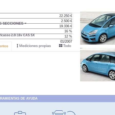
22.250 €
2.500 €
BU
S SECCIONES
19.336 €
infor
16 %
icasso 2.0i 16v CAS SX
12 %
01/2007
Mediciones propias
Todo
entos
RAMIENTAS DE AYUDA