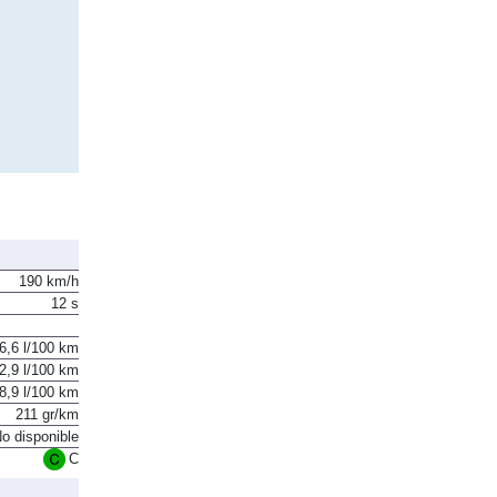
190 km/h
12 s
6,6 l/100 km
2,9 l/100 km
8,9 l/100 km
211 gr/km
o disponible
C