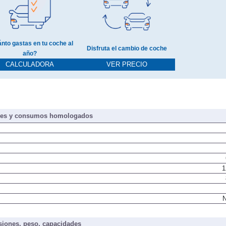
nto gastas en tu coche al
Disfruta el cambio de coche
año?
CALCULADORA
VER PRECIO
nes y consumos homologados
1
N