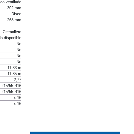
No
co ventilado
302 mm
Disco
268 mm
Cremallera
o disponible
No
No
No
No
11,33 m
11,85 m
2,77
215/55 R16
215/55 R16
x 16
x 16