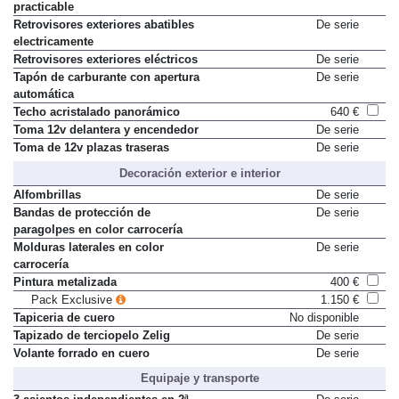
practicable
Retrovisores exteriores abatibles
De serie
electricamente
Retrovisores exteriores eléctricos
De serie
Tapón de carburante con apertura
De serie
automática
Techo acristalado panorámico
640 €
Toma 12v delantera y encendedor
De serie
Toma de 12v plazas traseras
De serie
Decoración exterior e interior
Alfombrillas
De serie
Bandas de protección de
De serie
paragolpes en color carrocería
Molduras laterales en color
De serie
carrocería
Pintura metalizada
400 €
Pack Exclusive
1.150 €
Tapiceria de cuero
No disponible
Tapizado de terciopelo Zelig
De serie
Volante forrado en cuero
De serie
Equipaje y transporte