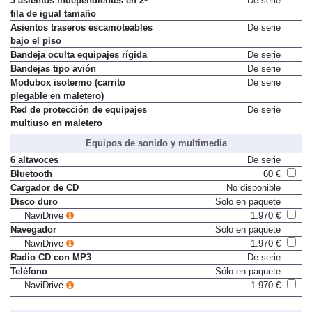
3 asientos independientes en 2ª
De serie
fila de igual tamaño
Asientos traseros escamoteables
De serie
bajo el piso
Bandeja oculta equipajes rígida
De serie
Bandejas tipo avión
De serie
Modubox isotermo (carrito
De serie
plegable en maletero)
Red de protección de equipajes
De serie
multiuso en maletero
Equipos de sonido y multimedia
6 altavoces
De serie
Bluetooth
60 €
Cargador de CD
No disponible
Disco duro
Sólo en paquete
NaviDrive
1.970 €
Navegador
Sólo en paquete
NaviDrive
1.970 €
Radio CD con MP3
De serie
Teléfono
Sólo en paquete
NaviDrive
1.970 €