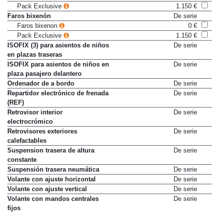
Pack Exclusive
1.150 €
Faros bixenón
De serie
Faros bixenon
0 €
Pack Exclusive
1.150 €
ISOFIX (3) para asientos de niños
De serie
en plazas traseras
ISOFIX para asientos de niños en
De serie
plaza pasajero delantero
Ordenador de a bordo
De serie
Repartidor electrónico de frenada
De serie
(REF)
Retrovisor interior
De serie
electrocrómico
Retrovisores exteriores
De serie
calefactables
Suspension trasera de altura
De serie
constante
Suspensión trasera neumática
De serie
Volante con ajuste horizontal
De serie
Volante con ajuste vertical
De serie
Volante con mandos centrales
De serie
fijos