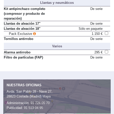
Llantas y neumáticos
Kit antipinchazo completo
De serie
(compresor y producto de
reparación)
Llantas de aleación 17"
De serie
Llantas de aleación 18"
Sólo en paquete
Pack Exclusive
1.150 €
Tornillos antirrobo
De serie
Varios
Alarma antirrobo
295 €
Filtro de partículas (FAP)
De serie
NUESTRAS OFICINAS
Avda. San Pablo 28 - Nave 27,
28823 Coslada (Madrid)
Mapa
Administración:
91 724 05 70
Publicidad:
91 513 04 95