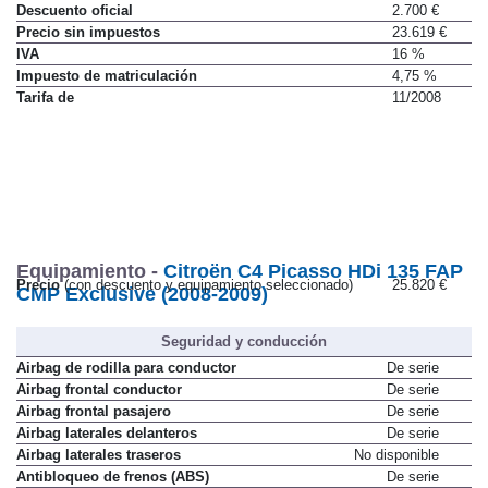
Descuento oficial
2.700 €
Precio sin impuestos
23.619 €
IVA
16 %
Impuesto de matriculación
4,75 %
Tarifa de
11/2008
Equipamiento -
Citroën C4 Picasso HDi 135 FAP
Precio
(con descuento y equipamiento seleccionado)
25.820 €
CMP Exclusive (2008-2009)
Seguridad y conducción
Airbag de rodilla para conductor
De serie
Airbag frontal conductor
De serie
Airbag frontal pasajero
De serie
Airbag laterales delanteros
De serie
Airbag laterales traseros
No disponible
Antibloqueo de frenos (ABS)
De serie