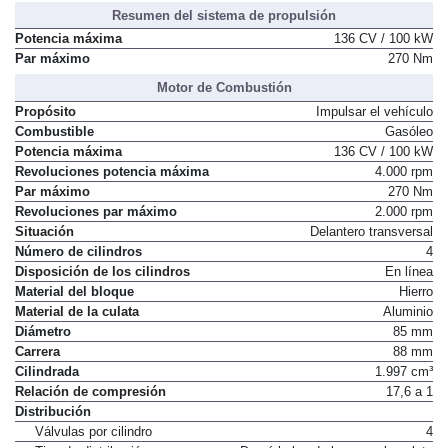
Resumen del sistema de propulsión
Potencia máxima
136 CV / 100 kW
Par máximo
270 Nm
Motor de Combustión
Propósito
Impulsar el vehículo
Combustible
Gasóleo
Potencia máxima
136 CV / 100 kW
Revoluciones potencia máxima
4.000 rpm
Par máximo
270 Nm
Revoluciones par máximo
2.000 rpm
Situación
Delantero transversal
Número de cilindros
4
Disposición de los cilindros
En línea
Material del bloque
Hierro
Material de la culata
Aluminio
Diámetro
85 mm
Carrera
88 mm
Cilindrada
1.997 cm³
Relación de compresión
17,6 a 1
Distribución
Válvulas por cilindro
4