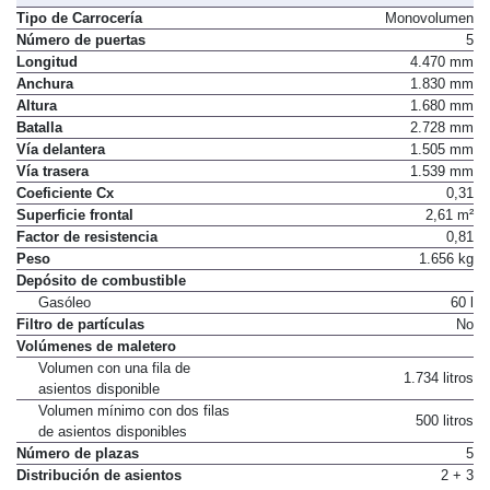
Tipo de Carrocería
Monovolumen
Número de puertas
5
Longitud
4.470 mm
Anchura
1.830 mm
Altura
1.680 mm
Batalla
2.728 mm
Vía delantera
1.505 mm
Vía trasera
1.539 mm
Coeficiente Cx
0,31
Superficie frontal
2,61 m²
Factor de resistencia
0,81
Peso
1.656 kg
Depósito de combustible
Gasóleo
60 l
Filtro de partículas
No
Volúmenes de maletero
Volumen con una fila de
1.734 litros
asientos disponible
Volumen mínimo con dos filas
500 litros
de asientos disponibles
Número de plazas
5
Distribución de asientos
2 + 3