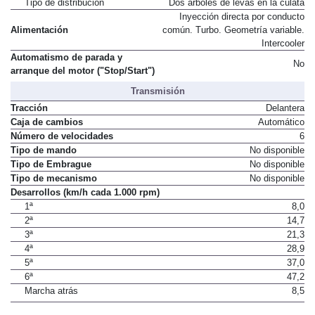
Tipo de distribución
Dos árboles de levas en la culata
Inyección directa por conducto
Alimentación
común. Turbo. Geometría variable.
Intercooler
Automatismo de parada y
No
arranque del motor ("Stop/Start")
Transmisión
Tracción
Delantera
Caja de cambios
Automático
Número de velocidades
6
Tipo de mando
No disponible
Tipo de Embrague
No disponible
Tipo de mecanismo
No disponible
Desarrollos (km/h cada 1.000 rpm)
1ª
8,0
2ª
14,7
3ª
21,3
4ª
28,9
5ª
37,0
6ª
47,2
Marcha atrás
8,5