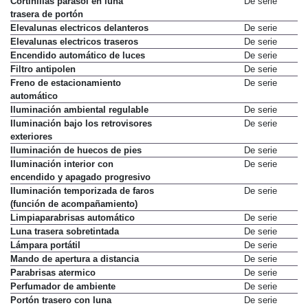
Cortinillas parasol en luna
De serie
trasera de portón
Elevalunas electricos delanteros
De serie
Elevalunas electricos traseros
De serie
Encendido automático de luces
De serie
Filtro antipolen
De serie
Freno de estacionamiento
De serie
automático
Iluminación ambiental regulable
De serie
Iluminación bajo los retrovisores
De serie
exteriores
Iluminación de huecos de pies
De serie
Iluminación interior con
De serie
encendido y apagado progresivo
Iluminación temporizada de faros
De serie
(función de acompañamiento)
Limpiaparabrisas automático
De serie
Luna trasera sobretintada
De serie
Lámpara portátil
De serie
Mando de apertura a distancia
De serie
Parabrisas atermico
De serie
Perfumador de ambiente
De serie
Portón trasero con luna
De serie