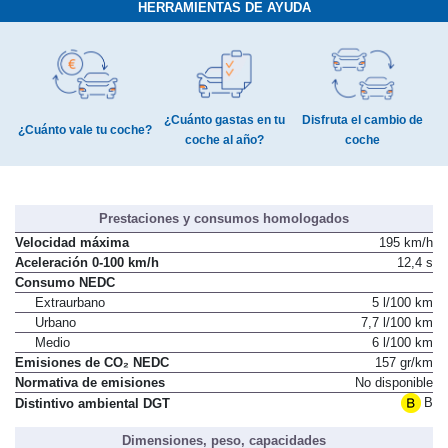
HERRAMIENTAS DE AYUDA
¿Cuánto gastas en tu
Disfruta el cambio de
¿Cuánto vale tu coche?
coche al año?
coche
Prestaciones y consumos homologados
Velocidad máxima
195 km/h
Aceleración 0-100 km/h
12,4 s
Consumo NEDC
Extraurbano
5 l/100 km
Urbano
7,7 l/100 km
Medio
6 l/100 km
Emisiones de CO₂ NEDC
157 gr/km
Normativa de emisiones
No disponible
B
Distintivo ambiental DGT
Dimensiones, peso, capacidades