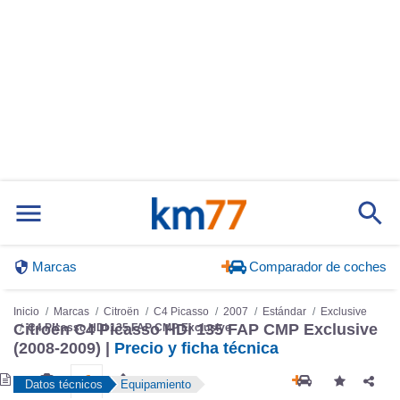
Marcas
Comparador de coches
Inicio
Marcas
Citroën
C4 Picasso
2007
Estándar
Exclusive
Citroën C4 Picasso HDi 135 FAP CMP Exclusive
C4 Picasso HDi 135 FAP CMP Exclusive
(2008-2009) |
Precio y ficha técnica
Datos técnicos
Equipamiento