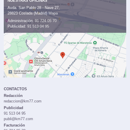
NUESTRAS OFICINAS
Avda. San Pablo 28 - Nave 27,
28823 Coslada (Madrid)
Mapa
Administración:
91 724 05 70
Publicidad:
91 513 04 95
CONTACTOS
Redacción
redaccion@km77.com
Publicidad
91 513 04 95
publi@km77.com
Facturación