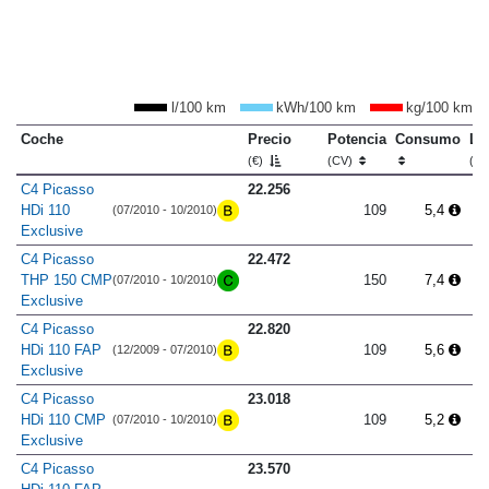
l/100 km
kWh/100 km
kg/100 km
Coche
Precio
Potencia
Consumo
Lo
(€)
(CV)
(m
C4 Picasso
22.256
HDi 110
109
5,4
(07/2010 - 10/2010)
Exclusive
C4 Picasso
22.472
THP 150 CMP
150
7,4
(07/2010 - 10/2010)
Exclusive
C4 Picasso
22.820
HDi 110 FAP
109
5,6
(12/2009 - 07/2010)
Exclusive
C4 Picasso
23.018
HDi 110 CMP
109
5,2
(07/2010 - 10/2010)
Exclusive
C4 Picasso
23.570