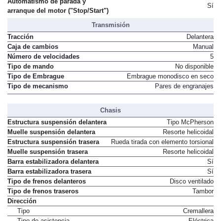
Automatismo de parada y
Sí
arranque del motor ("Stop/Start")
Transmisión
Tracción
Delantera
Caja de cambios
Manual
Número de velocidades
5
Tipo de mando
No disponible
Tipo de Embrague
Embrague monodisco en seco
Tipo de mecanismo
Pares de engranajes
Chasis
Estructura suspensión delantera
Tipo McPherson
Muelle suspensión delantera
Resorte helicoidal
Estructura suspensión trasera
Rueda tirada con elemento torsional
Muelle suspensión trasera
Resorte helicoidal
Barra estabilizadora delantera
Sí
Barra estabilizadora trasera
Sí
Tipo de frenos delanteros
Disco ventilado
Tipo de frenos traseros
Tambor
Dirección
Tipo
Cremallera
Tipo de asistencia
Eléctrica