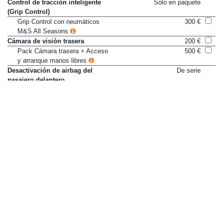
Control de tracción inteligente
Sólo en paquete
(Grip Control)
Grip Control con neumáticos
300 €
M&S All Seasons
Cámara de visión trasera
200 €
Pack Cámara trasera + Acceso
500 €
y arranque manos libres
Desactivación de airbag del
De serie
pasajero delantero
Detector de neumáticos poco
De serie
inflados
Detector de vehículos en ángulo
Sólo en paquete
muerto
Pack Drive Assist Plus
600 €
Dirección asistida eléctrica
De serie
Faros antiniebla con función
De serie
Cornering Light
Faros de xenón
No disponible
Fijaciones ISOFIX en asientos
De serie
laterales traseros
Fijación de silla infantil en
No disponible
asiento copiloto
Indicador de descanso
Sólo en paquete