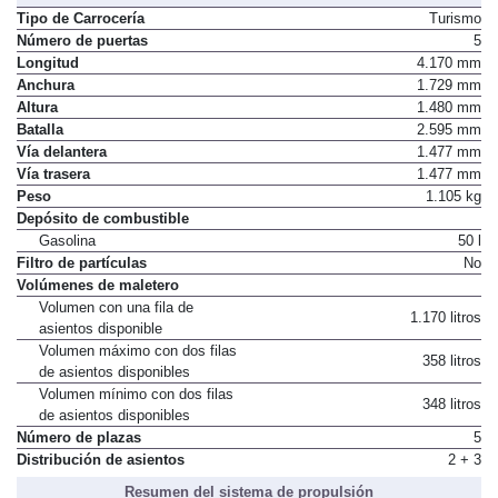
Tipo de Carrocería
Turismo
Número de puertas
5
Longitud
4.170 mm
Anchura
1.729 mm
Altura
1.480 mm
Batalla
2.595 mm
Vía delantera
1.477 mm
Vía trasera
1.477 mm
Peso
1.105 kg
Depósito de combustible
Gasolina
50 l
Filtro de partículas
No
Volúmenes de maletero
Volumen con una fila de
1.170 litros
asientos disponible
Volumen máximo con dos filas
358 litros
de asientos disponibles
Volumen mínimo con dos filas
348 litros
de asientos disponibles
Número de plazas
5
Distribución de asientos
2 + 3
Resumen del sistema de propulsión