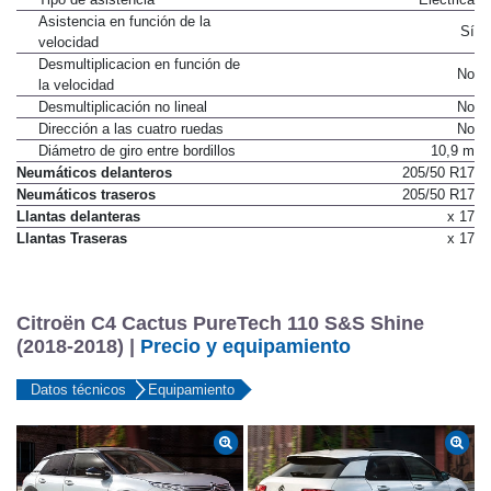
Asistencia en función de la
Sí
velocidad
Desmultiplicacion en función de
No
la velocidad
Desmultiplicación no lineal
No
Dirección a las cuatro ruedas
No
Diámetro de giro entre bordillos
10,9 m
Neumáticos delanteros
205/50 R17
Neumáticos traseros
205/50 R17
Llantas delanteras
x 17
Llantas Traseras
x 17
Citroën C4 Cactus PureTech 110 S&S Shine
(2018-2018) |
Precio y equipamiento
Datos técnicos
Equipamiento