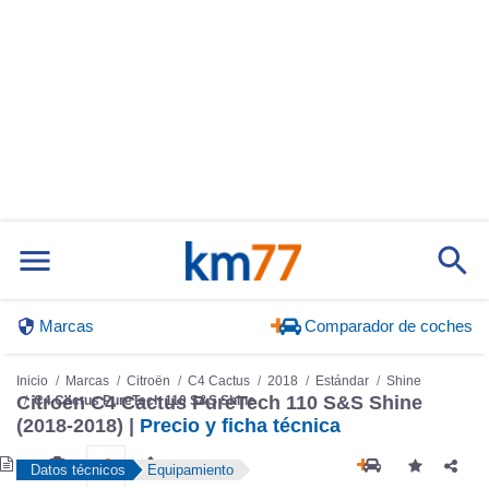
Marcas
Comparador de coches
Inicio
Marcas
Citroën
C4 Cactus
2018
Estándar
Shine
Citroën C4 Cactus PureTech 110 S&S Shine
C4 Cactus PureTech 110 S&S Shine
(2018-2018) |
Precio y ficha técnica
Datos técnicos
Equipamiento