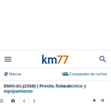
Marcas
Comparador de coches
BMW X1 (2019) |
Precio, ficha técnica y
Inicio
Marcas
BMW
X1
2019
Estándar
equipamiento