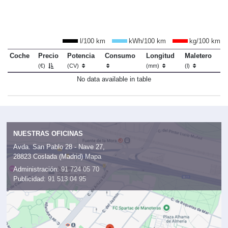
l/100 km
kWh/100 km
kg/100 km
Coche
Precio
Potencia
Consumo
Longitud
Maletero
(€)
(CV)
(mm)
(l)
No data available in table
NUESTRAS OFICINAS
Avda. San Pablo 28 - Nave 27,
28823 Coslada (Madrid)
Mapa
Administración:
91 724 05 70
Publicidad:
91 513 04 95