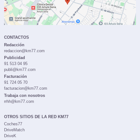
CONTACTOS
Redacción
redaccion@km77.com
Publicidad
91 513 04 95
publi@km77.com
Facturación
91 724 05 70
facturacion@km77.com
Trabaja con nosotros
rrhh@km77.com
OTROS SITIOS DE LA RED KM77
Coches77
DriveMatch
DriveK