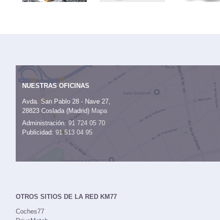
NUESTRAS OFICINAS
Avda. San Pablo 28 - Nave 27,
28823 Coslada (Madrid)
Mapa
Administración:
91 724 05 70
Publicidad:
91 513 04 95
OTROS SITIOS DE LA RED KM77
Coches77