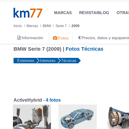
MARCAS
REVISTA/BLOG
OTRA
Inicio
Marcas
BMW
Serie 7
2009
Información
Precios, datos y equipami
Fotos
BMW Serie 7 (2009) |
Fotos Técnicas
Exteriores
Interiores
Técnicas
ActiveHybrid -
4 fotos