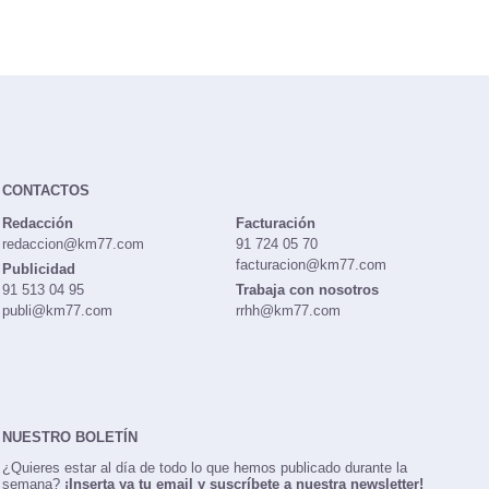
CONTACTOS
Redacción
Facturación
redaccion@km77.com
91 724 05 70
facturacion@km77.com
Publicidad
91 513 04 95
Trabaja con nosotros
publi@km77.com
rrhh@km77.com
NUESTRO BOLETÍN
¿Quieres estar al día de todo lo que hemos publicado durante la
semana?
¡Inserta ya tu email y suscríbete a nuestra newsletter!