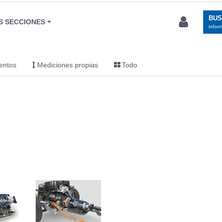
BU
S SECCIONES
infor
entos
Mediciones propias
Todo