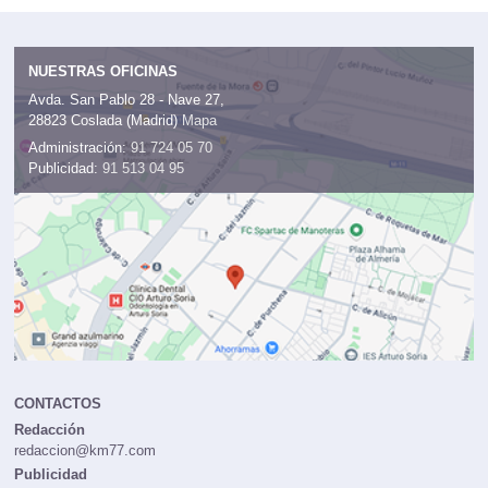
NUESTRAS OFICINAS
Avda. San Pablo 28 - Nave 27,
28823 Coslada (Madrid)
Mapa
Administración:
91 724 05 70
Publicidad:
91 513 04 95
CONTACTOS
Redacción
redaccion@km77.com
Publicidad